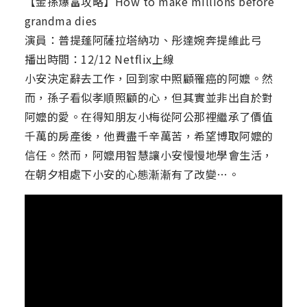
【金孫爆富攻略】How to make millions before
grandma dies
演員：普提蓬阿薩拉塔納功、彤達婉奔提維此弓
播出時間：12/12 Netflix上線
小安決定辭去工作，回到家中照顧罹癌的阿嬤。然
而，孫子看似孝順照顧的心，但其實並非出自於對
阿嬤的愛。在得知朋友小梅從阿公那裡繼承了價值
千萬的房產後，他費盡千辛萬苦，希望博取阿嬤的
信任。然而，阿嬤用智慧讓小安慢慢地學會生活，
在朝夕相處下小安的心態漸漸有了改變…。