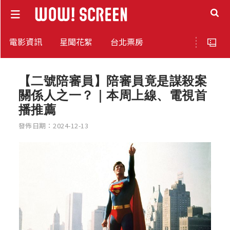
電影資訊
星聞花絮
台北票房
【二號陪審員】陪審員竟是謀殺案
關係人之一？｜本周上線、電視首
播推薦
發佈日期：2024-12-13