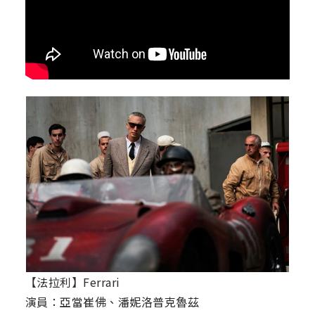
【法拉利】Ferrari
演員：亞當崔佛、潘妮洛普克魯茲