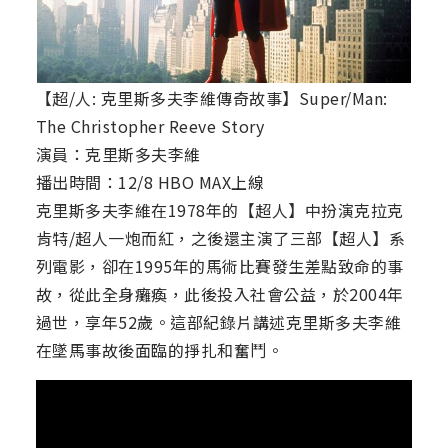
【超/人: 克里斯多夫李維傳奇故事】Super/Man:
The Christopher Reeve Story
演員：克里斯多夫李維
播出時間：12/8 HBO MAX上線
克里斯多夫李維在1978年的【超人】中扮演克拉克
肯特/超人一炮而紅，之後還主演了三部【超人】系
列電影，卻在1995年的馬術比賽發生差點致命的事
故，從此全身癱瘓，此後投入社會公益，於2004年
過世，享年52歲。這部紀錄片講述克里斯多夫李維
在墜馬事故後面臨的掙扎和奮鬥。