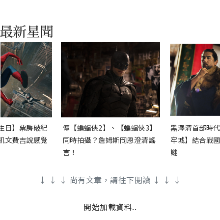
生日】票房破紀
傳【蝙蝠俠2】、【蝙蝠俠3】
黑澤清首部時代
凱文費吉說感覺
同時拍攝？詹姆斯岡恩澄清謠
牢城】結合戰國
言！
謎
↓ ↓ ↓ 尚有文章，請往下閱讀 ↓ ↓ ↓
開始加載資料..