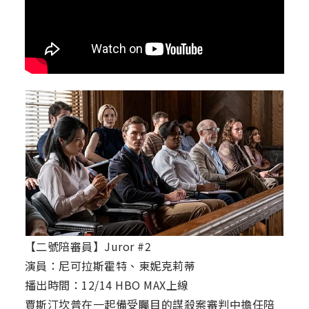
【二號陪審員】Juror #2
演員：尼可拉斯霍特、東妮克莉蒂
播出時間：12/14 HBO MAX上線
賈斯汀坎普在一起備受矚目的謀殺案審判中擔任陪