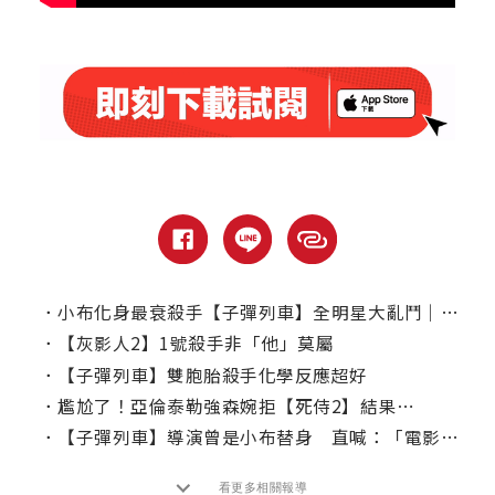
．
小布化身最衰殺手【子彈列車】全明星大亂鬥｜本周上線、電視首播推薦
．
【灰影人2】1號殺手非「他」莫屬
．
【子彈列車】雙胞胎殺手化學反應超好
．
尷尬了！亞倫泰勒強森婉拒【死侍2】結果⋯
．
【子彈列車】導演曾是小布替身 直喊：「電影裡演的都是真的」
看更多相關報導