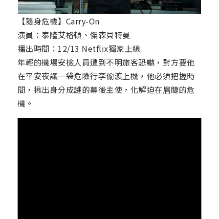
【隨身危機】Carry-On
演員：泰隆艾格頓、傑森貝特曼
播出時間：12/13 Netflix獨家上線
年輕的機場安檢人員遭到不明旅客恐嚇，對方要他
在平安夜讓一袋危險行李偷渡上機，他必須把握時
間，揪出身分成謎的幕後主使，化解迫在眉睫的危
機。