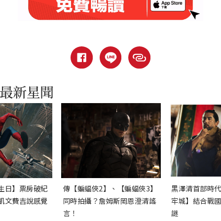
生日】票房破紀
傳【蝙蝠俠2】、【蝙蝠俠3】
黑澤清首部時
凱文費吉說感覺
同時拍攝？詹姆斯岡恩澄清謠
牢城】結合戰
言！
謎