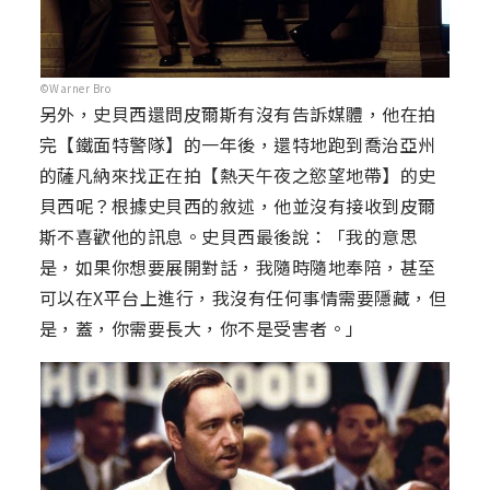
©Warner Bro
另外，史貝西還問皮爾斯有沒有告訴媒體，他在拍
完【鐵面特警隊】的一年後，還特地跑到喬治亞州
的薩凡納來找正在拍【熱天午夜之慾望地帶】的史
貝西呢？根據史貝西的敘述，他並沒有接收到皮爾
斯不喜歡他的訊息。史貝西最後說：「我的意思
是，如果你想要展開對話，我隨時隨地奉陪，甚至
可以在X平台上進行，我沒有任何事情需要隱藏，但
是，蓋，你需要長大，你不是受害者。」