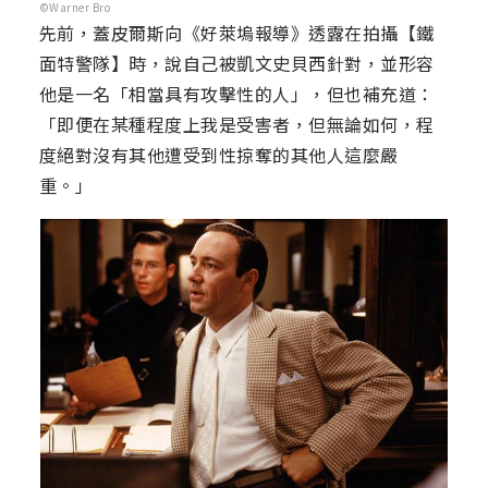
©Warner Bro
先前，蓋皮爾斯向《好萊塢報導》透露在拍攝【鐵
面特警隊】時，說自己被凱文史貝西針對，並形容
他是一名「相當具有攻擊性的人」，但也補充道：
「即便在某種程度上我是受害者，但無論如何，程
度絕對沒有其他遭受到性掠奪的其他人這麼嚴
重。」