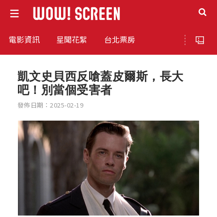
電影資訊
星聞花絮
台北票房
凱文史貝西反嗆蓋皮爾斯，長大
吧！別當個受害者
發佈日期：2025-02-19