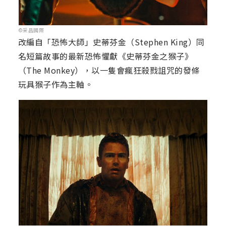
©采昌國際
改編自「恐怖大師」史蒂芬金（Stephen King）同
名短篇故事的最新恐怖懼獻《史蒂芬金之猴子》
（The Monkey），以一隻會瘋狂殺戮詛咒的發條
玩具猴子作為主軸。