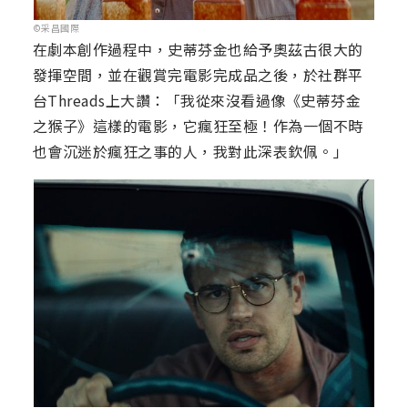
©采昌國際
在劇本創作過程中，史蒂芬金也給予奧茲古很大的
發揮空間，並在觀賞完電影完成品之後，於社群平
台Threads上大讚：「我從來沒看過像《史蒂芬金
之猴子》這樣的電影，它瘋狂至極！作為一個不時
也會沉迷於瘋狂之事的人，我對此深表欽佩。」