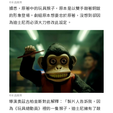
©采昌國際
據悉，原著中的玩具猴子，原本是以雙手敲著銅鈸
的形象登場。劇組原本想要忠於原著，沒想到卻因
為迪士尼而必須大刀修改此設定。
©采昌國際
導演奧茲古柏金斯對此解釋：「製片人告訴我，因
為《玩具總動員》裡的一隻猴子，迪士尼擁有了敲