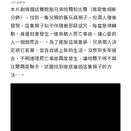
©采昌國際
本片劇情描述雙胞胎兄弟哈爾和比爾（席歐詹姆斯
分飾），找到一隻父親的舊玩具猴子，但兩人隨後
發現，這隻猴子似乎伴隨著邪惡詛咒，每當發條轉
動，身邊就會發生一連串駭人死亡事故，讓心愛的
人一個個死去…。為了擺脫這場噩夢，兄弟兩人決
定將它丟棄，並各自過上新的生活。沒想到多年過
去，不明連環死亡事故再度發生，讓哈爾不得不與
比爾再度聯手，試圖找到徹底摧毀這隻猴子的方
法…。