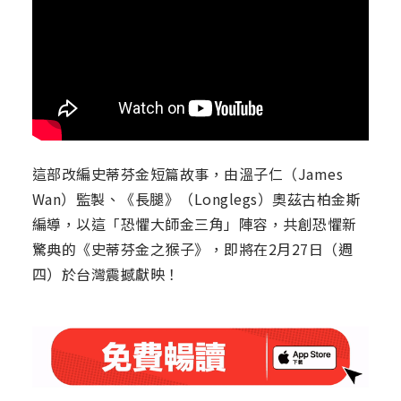
這部改編史蒂芬金短篇故事，由溫子仁（James
Wan）監製、《長腿》（Longlegs）奧茲古柏金斯
編導，以這「恐懼大師金三角」陣容，共創恐懼新
驚典的《史蒂芬金之猴子》，即將在2月27日（週
四）於台灣震撼獻映！