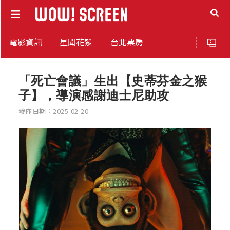
電影資訊
星聞花絮
台北票房
「死亡會議」生出【史蒂芬金之猴
子】，導演感謝迪士尼助攻
發佈日期：2025-02-20