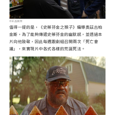
©采昌國際
值得一提的是，《史蒂芬金之猴子》編導奧茲古柏
金斯，為了能夠傳遞史蒂芬金的幽默感，並透過本
片向他致敬，因此每週跟劇組召開兩次「死亡會
議」，來實現片中各式各樣的荒誕死法。