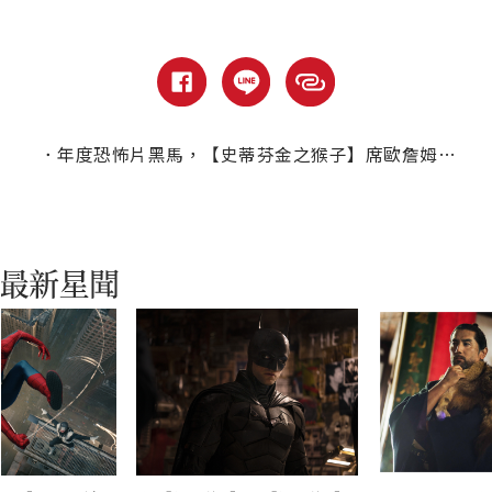
．
年度恐怖片黑馬，【史蒂芬金之猴子】席歐詹姆斯高顏值受邀分飾兩角