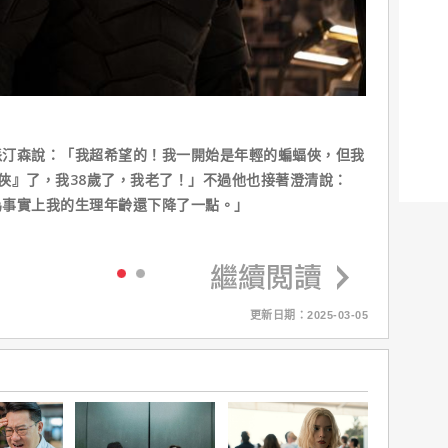
派汀森說：「我超希望的！我一開始是年輕的蝙蝠俠，但我
俠』了，我38歲了，我老了！」不過他也接著澄清說：
為事實上我的生理年齡還下降了一點。」
更新日期：2025-03-05