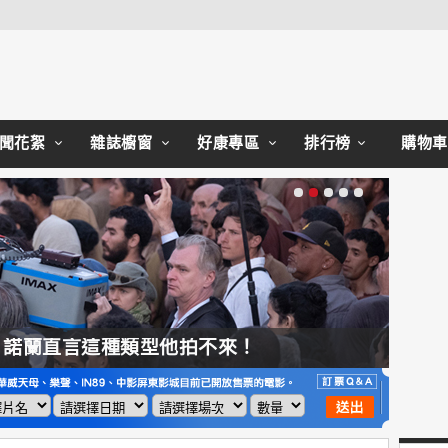
Close
聞花絮
雜誌櫥窗
好康專區
排行榜
購物車
，諾蘭直言這種類型他拍不來！