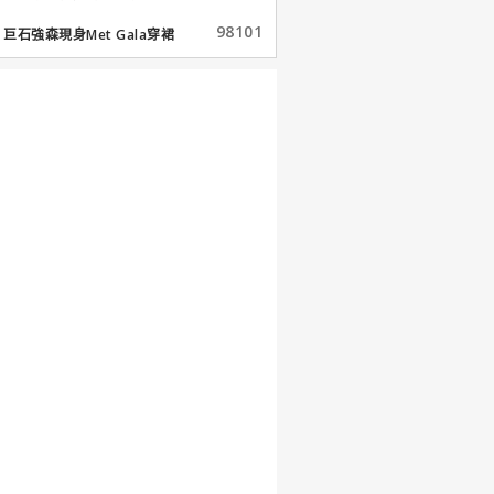
98101
巨石強森現身Met Gala穿裙
子...