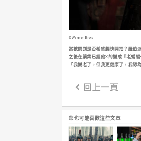
©Warner Bros
當被問到是否希望趕快開拍？羅伯
之後在續集已經他X的變成『老蝙蝠
「我變老了，但我更健康了，我認
您也可能喜歡這些文章