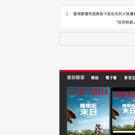
黛咪摩爾角逐奧斯卡影后失利大啖薯
「怪奇物語
雜誌櫥窗
雜誌
|
電子書
|
影音