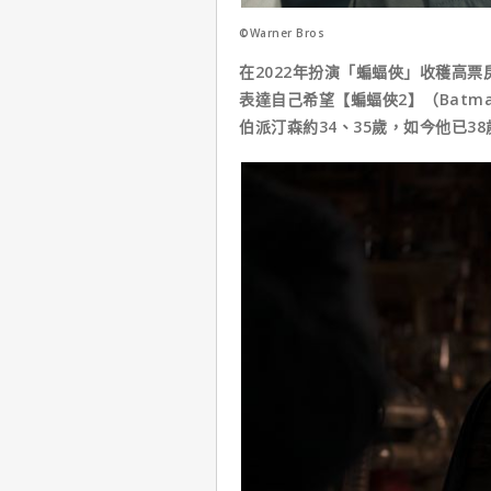
©Warner Bros
在2022年扮演「蝙蝠俠」收穫高
表達自己希望【蝙蝠俠2】（Batm
伯派汀森約34、35歲，如今他已38