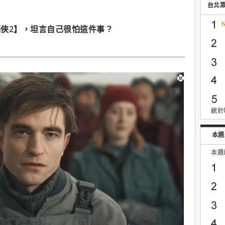
台北
俠2】，坦言自己很怕這件事？
統計時
本週
本週