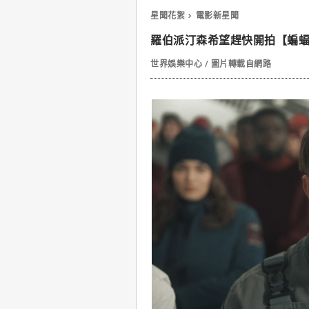
星聞花絮
電影新星聞
羅伯派汀森希望趕快開拍【蝙蝠
世界娛樂中心 / 圖片轉載自網路