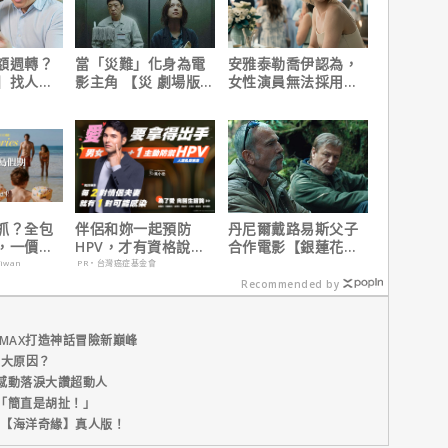
額週轉？
當「災難」化身為電
安雅泰勒喬伊認為，
】找人
影主角 【災 劇場版】
女性演員無法採用方
速到位
震撼感官與觀影思維
法演技的原因是？
抓？全包
伴侶和妳一起預防
丹尼爾戴路易斯父子
，一價搞
HPV，才有資格說愛
合作電影【銀蓮花】
，省錢更
妳！
｜本周上線、電視首
aiwan
PR・台灣癌症基金會
播推薦
Recommended by
MAX打造神話冒險新巔峰
五大原因？
感動落淚大讚超動人
「簡直是胡扯！」
新片【海洋奇緣】真人版！