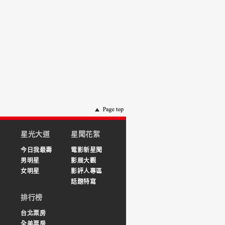
星光大道
星聞花絮
今日我最壽
電影新星聞
男明星
影展大觀
女明星
影評人專區
話題特寫
排行榜
台北票房
全美票房