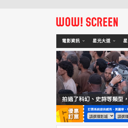
電影資訊
星光大道
星
如何交棒蜘蛛人？湯姆霍蘭：「我們有一個完整的計畫。」
拍過了科幻、史詩等類型