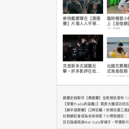
麥特戴蒙曝在【奧德
臨時需要小
賽】片場人人平等，
上【易借網
沒有特殊待遇！
幫！資金快
PR・易借網
克里斯多夫諾蘭反
出國花費難
擊，許多影評在批評
式海島假期
電影時有「根本上的
定食宿玩樂
PR・Club Med T
缺陷」！
省心！
諾蘭史詩鉅作【奧德賽】全新預告發布！I
【穿著Prada的惡魔2】票房大獲成功的
【綿羊偵探團】口碑狂飆！休傑克曼三度
社群網紅會成為未來明星？小勞勃道尼：
巨石強森現身Met Gala穿裙子，呼應