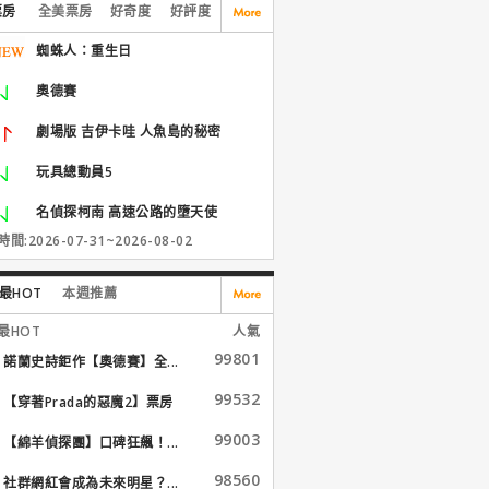
票房
全美票房
好奇度
好評度
蜘蛛人：重生日
奧德賽
劇場版 吉伊卡哇 人魚島的秘密
玩具總動員5
名偵探柯南 高速公路的墮天使
間:2026-07-31~2026-08-02
最HOT
本週推薦
最HOT
人氣
99801
諾蘭史詩鉅作【奧德賽】全...
99532
【穿著Prada的惡魔2】票房
大...
99003
【綿羊偵探團】口碑狂飆！...
98560
社群網紅會成為未來明星？...