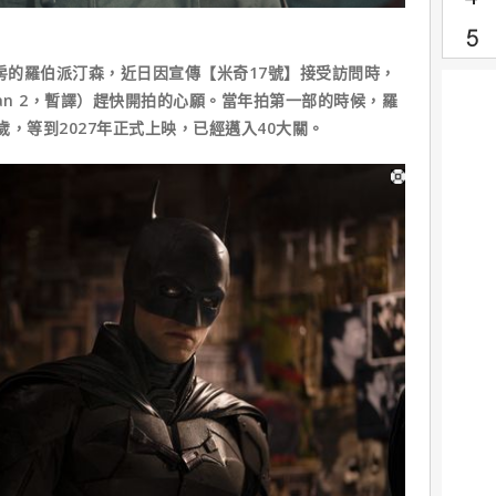
票房的羅伯派汀森，近日因宣傳【米奇17號】接受訪問時，
an 2，暫譯）趕快開拍的心願。當年拍第一部的時候，羅
歲，等到2027年正式上映，已經邁入40大關。