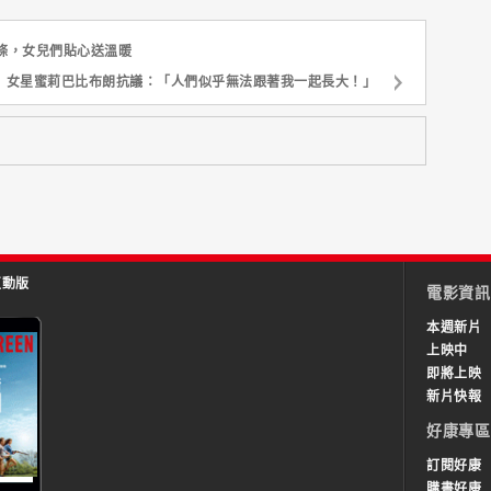
條，女兒們貼心送溫暖
」女星蜜莉巴比布朗抗議：「人們似乎無法跟著我一起長大！」
互動版
電影資訊
本週新片
上映中
即將上映
新片快報
好康專區
訂閱好康
購書好康