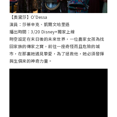
【奧黛莎】O'Dessa
演員：莎蒂辛克、凱爾文哈里遜
播出時間：3/20 Disney+獨家上線
時空設定在末日後的未來世界，一位農家女孩為找
回家族的傳家之寶，前往一座奇怪而且危險的城
市，在那裏她遇見摯愛，為了拯救他，她必須發揮
與生俱來的神奇力量。