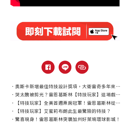
．
奧斯卡新增最佳特技設計獎項，大衛雷奇多年來推動奏效！
．
哭太醜被剪光？雷恩葛斯林【特技玩家】這場戲白掉淚！
．
【特技玩家】全美首週票房冠軍！雷恩葛斯林從影首度親自上陣挑戰動作特技
．
【特技玩家】艾蜜莉布朗此生最驚險的特技？
．
驚喜現身！雷恩葛斯林突襲加州好萊塢環球影城！