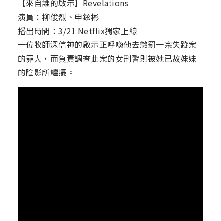
【來自誰的啟示】Revelations
演員：柳俊烈、申鉉彬
播出時間：3/21 Netflix獨家上線
一位牧師深信神的啟示正呼喚他去懲罰一宗失蹤案
的罪人，而負責調查此案的女刑警則被她已故妹妹
的陰影所纏擾。