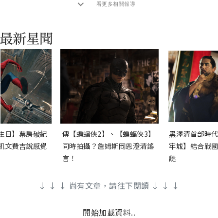
看更多相關報導
生日】票房破紀
傳【蝙蝠俠2】、【蝙蝠俠3】
黑澤清首部時代
凱文費吉說感覺
同時拍攝？詹姆斯岡恩澄清謠
牢城】結合戰國
言！
謎
↓ ↓ ↓ 尚有文章，請往下閱讀 ↓ ↓ ↓
開始加載資料..