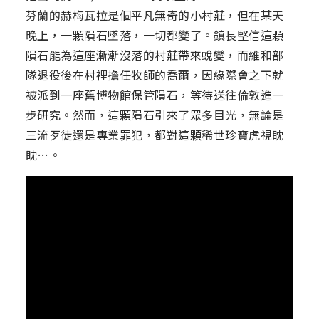
芬蘭的赫梅瓦拉是個平凡無奇的小村莊，但在某天
晚上，一顆隕石墜落，一切都變了。鎮長堅信這顆
隕石能為這座漸漸沒落的村莊帶來蛻變，而維和部
隊退役後在村裡擔任牧師的喬爾，因緣際會之下就
被派到一座舊博物館保管隕石，等待送往倫敦進一
步研究。然而，這顆隕石引來了眾多目光，無論是
三流歹徒還是專業罪犯，都對這顆稀世珍寶虎視眈
眈…。