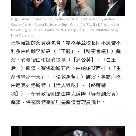
© 左一 John Lithgow by Jessica Howes / 中上 Janet McTeer by Andrew
Cowley / 右上一Paapa Essiedu by Ruth Crafer / 左下二 Nick Frost by Lee
Malone / 左下三 Luke Thallon by Phil Sharp / 右下一Paul Whitehouse by
Mike Marsland
已經確認的演員群包含：霍格華茲校長阿不思鄧不
利多由約翰李斯高（「王冠」、【秘密會議】）飾
演，麥教授由珍娜麥提爾（【蒲公英】、「白王
后」）飾演，賽佛勒斯石內卜由帕帕艾西杜（「生
命轉彎那一天」、「倫敦黑幫」）飾演，魯霸海格
由尼克弗洛斯特（【活人甡吃】、【終棘警
探】）、奎若教授則是由盧克薩隆（舞台劇演員）
飾演，保羅懷特豪斯則是飾演管理員飛七。