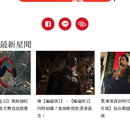
生日】票房破紀
傳【蝙蝠俠2】、【蝙蝠俠3】
黑澤清首部時
凱文費吉說感覺
同時拍攝？詹姆斯岡恩澄清謠
牢城】結合戰
言！
謎