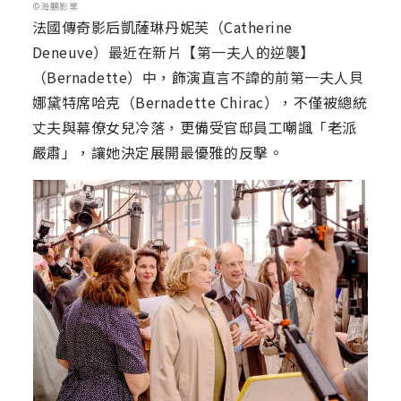
©海鵬影業
法國傳奇影后凱薩琳丹妮芙（Catherine
Deneuve）最近在新片【第一夫人的逆襲】
（Bernadette）中，飾演直言不諱的前第一夫人貝
娜黛特席哈克（Bernadette Chirac），不僅被總統
丈夫與幕僚女兒冷落，更備受官邸員工嘲諷「老派
嚴肅」，讓她決定展開最優雅的反擊。