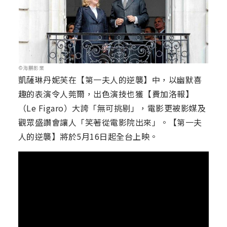
©海鵬影業
凱薩琳丹妮芙在【第一夫人的逆襲】中，以幽默喜
趣的表演令人莞爾，出色演技也獲【費加洛報】
（Le Figaro）大誇「無可挑剔」，電影更被影媒及
觀眾盛讚會讓人「笑著從電影院出來」。【第一夫
人的逆襲】將於5月16日起全台上映。