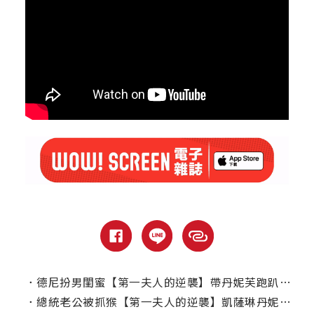
．
德尼扮男閨蜜【第一夫人的逆襲】帶丹妮芙跑趴成莫逆
．
總統老公被抓猴【第一夫人的逆襲】凱薩琳丹妮芙為女性發聲