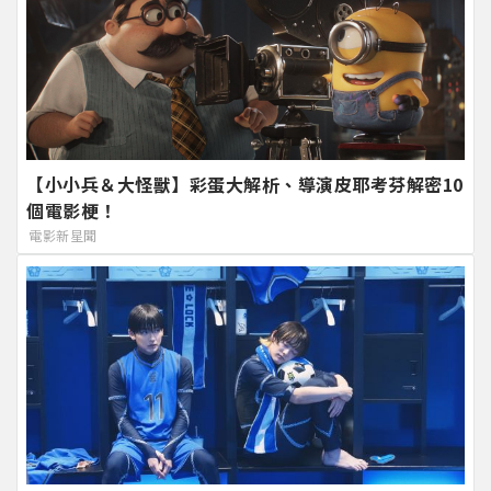
【小小兵＆大怪獸】彩蛋大解析、導演皮耶考芬解密10
個電影梗！
電影新星聞