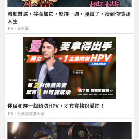
減肥首選，檸檬加它，堅持一週，腰細了，瘦到你懷疑
人生
PR・新素簡
伴侶和妳一起預防HPV，才有資格說愛妳！
PR・台灣癌症基金會