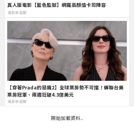
真人版電影【藍色監獄】網羅高顏值卡司陣容
電影新星聞
【穿著Prada的惡魔2】全球票房勢不可擋！蟬聯台美
票房冠軍、兩週狂破4.3億美元
電影新星聞
開始加載資料..