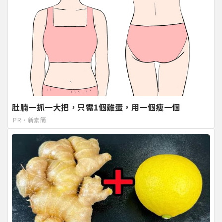
肚腩一抓一大把，只需1個雞蛋，用一個瘦一個
PR・新素簡