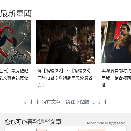
生日】票房破紀
傳【蝙蝠俠2】、【蝙蝠俠3】
黑澤清首部時
凱文費吉說感覺
同時拍攝？詹姆斯岡恩澄清謠
牢城】結合戰
言！
謎
↓ ↓ ↓ 尚有文章，請往下閱讀 ↓ ↓ ↓
您也可能喜歡這些文章
Recommended by