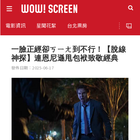
電影資訊
星聞花絮
台北票房
一臉正經卻ㄎㄧㄤ到不行！【脫線
神探】連恩尼遜甩包袱致敬經典
發佈日期：2025-06-17