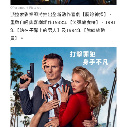
©Paramount Pictures
派拉蒙影業即將推出全新動作喜劇【脫線神探】，
重啟自經典喜劇鉅作1988年【笑彈龍虎榜】、1991
年【站在子彈上的男人】及1994年【脫線總動
員】。