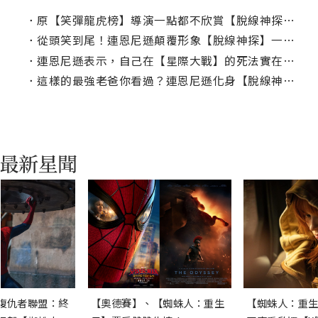
．
原【笑彈龍虎榜】導演一點都不欣賞【脫線神探】重啟版！
．
從頭笑到尾！連恩尼遜顛覆形象【脫線神探】一本正經說幹話超爆笑
．
連恩尼遜表示，自己在【星際大戰】的死法實在有點軟弱！
．
這樣的最強老爸你看過？連恩尼遜化身【脫線神探】露「草莓內褲」滅敵
復仇者聯盟：終
【奧德賽】、【蜘蛛人：重生
【蜘蛛人：重生