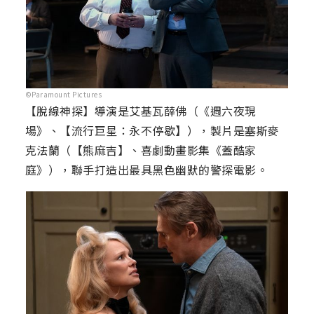
©Paramount Pictures
【脫線神探】導演是艾基瓦薛佛（《週六夜現
場》、【流行巨星：永不停歇】），製片是塞斯麥
克法蘭（【熊麻吉】、喜劇動畫影集《蓋酷家
庭》），聯手打造出最具黑色幽默的警探電影。