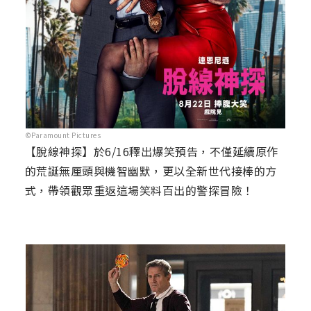
©Paramount Pictures
【脫線神探】於6/16釋出爆笑預告，不僅延續原作
的荒誕無厘頭與機智幽默，更以全新世代接棒的方
式，帶領觀眾重返這場笑料百出的警探冒險！