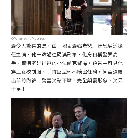
©Paramount Pictures
最令人驚喜的是，由「地表最強老爸」連恩尼遜擔
任主演，他一改過往硬漢形象，化身自稱警界高
手、實則老是出包的小法蘭克警探。預告中可見他
穿上女校制服、手持巨型棒棒糖出任務，甚至還露
出草莓內褲，驚喜笑點不斷，完全顛覆形象、笑果
十足！