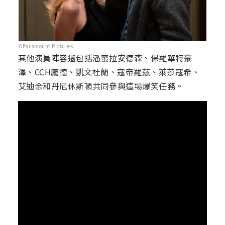
©Paramount Pictures
其他演員陣容還包括潘蜜拉安德森、保羅華特豪
澤、CCH龐德、凱文杜蘭、寇帝羅茲、萊莎寇希、
艾迪余和丹尼休斯頓共同參與這場爆笑任務。