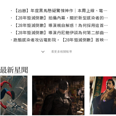
．
【凶器】年度黑馬懸疑驚悚神作｜本周上線、電視首播推薦
．
【28年毀滅倒數】拍攝內幕，關於新型感染者的秘密？
．
【28年毀滅倒數】導演親自解惑！為何採用這首讓人毛骨悚然的詩歌
．
【28年毀滅倒數】導演丹尼鮑伊談為何第二部曲要換導演？
．
跑酷感染者攻佔電影院，【28年毀滅倒數】首映會沉浸式表演震撼全場
看更多相關報導