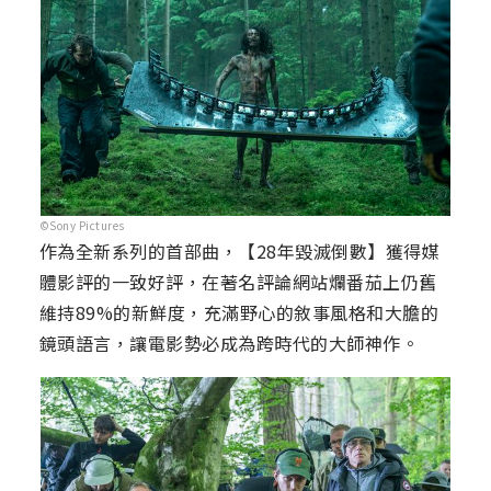
©Sony Pictures
作為全新系列的首部曲，【28年毀滅倒數】獲得媒
體影評的一致好評，在著名評論網站爛番茄上仍舊
維持89%的新鮮度，充滿野心的敘事風格和大膽的
鏡頭語言，讓電影勢必成為跨時代的大師神作。