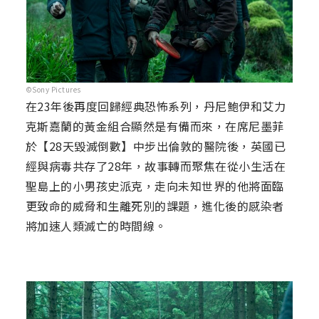
©Sony Pictures
在23年後再度回歸經典恐怖系列，丹尼鮑伊和艾力
克斯嘉蘭的黃金組合顯然是有備而來，在席尼墨菲
於【28天毀滅倒數】中步出倫敦的醫院後，英國已
經與病毒共存了28年，故事轉而聚焦在從小生活在
聖島上的小男孩史派克，走向未知世界的他將面臨
更致命的威脅和生離死別的課題，進化後的感染者
將加速人類滅亡的時間線。