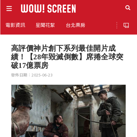
電影資訊
星聞花絮
台北票房
高評價神片創下系列最佳開片成
績！【28年毀滅倒數】席捲全球突
破17億票房
發佈日期：2025-06-23