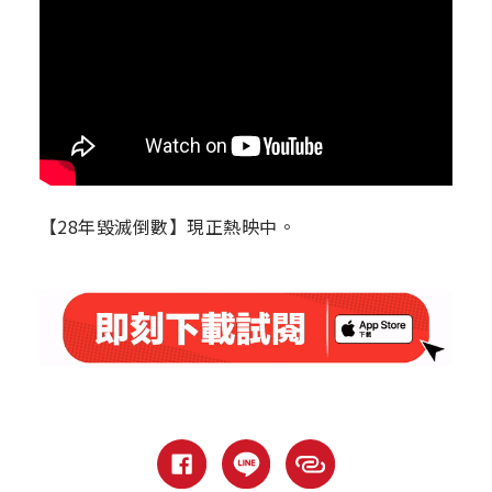
【28年毀滅倒數】現正熱映中。