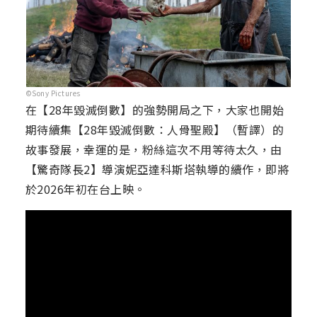
©Sony Pictures
在【28年毀滅倒數】的強勢開局之下，大家也開始
期待續集【28年毀滅倒數：人骨聖殿】（暫譯）的
故事發展，幸運的是，粉絲這次不用等待太久，由
【驚奇隊長2】導演妮亞達科斯塔執導的續作，即將
於2026年初在台上映。