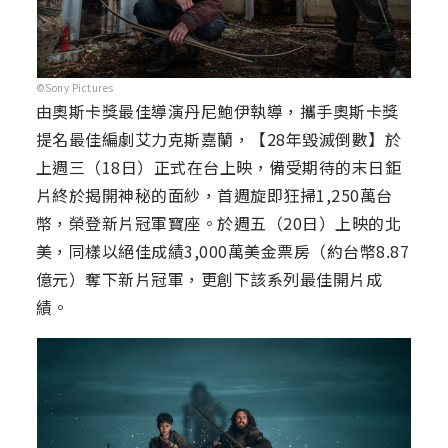
©Sony Pictures
由奧斯卡獎最佳導演丹尼鮑伊執導，攜手奧斯卡獎
提名最佳編劇艾力克斯嘉蘭，【28年毀滅倒數】於
上週三（18日）正式在台上映，備受期待的末日鉅
片終於揭開神秘的面紗，首週旋即狂掃1,250萬台
幣，榮登新片冠軍寶座。於週五（20日）上映的北
美，同樣以絕佳成績3,000萬美金票房（約台幣8.87
億元）奪下新片冠軍，更創下該系列最佳開片成
績。