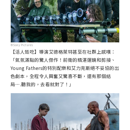
©Sony Pictures
【活人甡吃】導演艾德格萊特甚至在社群上感嘆：
「氣氛滿點的驚人傑作！前衛的精湛運鏡和剪接、
Young Fathers的特別配樂和艾力克斯絕不妥協的出
色劇本，全程令人興奮又驚喜不斷，還有那個結
局….聽我的，去看就對了！」