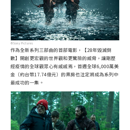
©Sony Pictures
作為全新系列三部曲的首部電影，【28年毀滅倒
數】開創更宏觀的世界觀和更驚險的威脅，讓剛歷
經疫情的全球觀眾心有戚戚焉，首週全球6,000萬美
金（約台幣17.74億元）的票房也注定將成為系列中
最成功的一集。