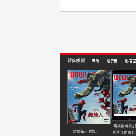
雜誌櫥窗
雜誌
|
電子書
|
影音
電子書每月3
雜誌每月1號出刊
影音互動版1