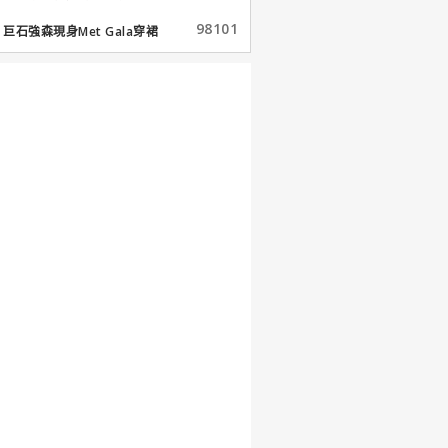
98101
巨石強森現身Met Gala穿裙
子...