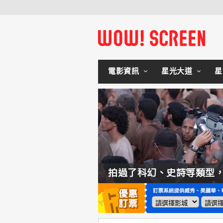
電影資訊
星光大道
星
如何交棒蜘蛛人？湯姆霍蘭：「我們有一個完整的計畫。」
拍過了科幻、史詩等類型