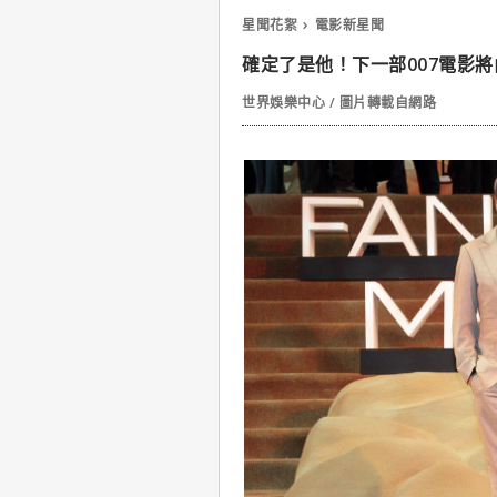
星聞花絮
電影新星聞
確定了是他！下一部007電影
世界娛樂中心 / 圖片轉載自網路