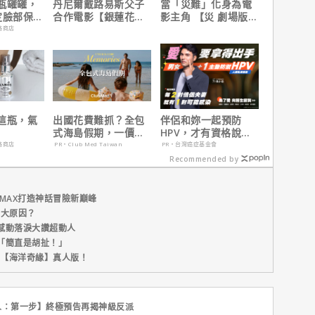
瓶罐罐，
丹尼爾戴路易斯父子
當「災難」化身為電
定臉部保
合作電影【銀蓮花】
影主角 【災 劇場版】
｜本周上線、電視首
震撼感官與觀影思維
路商店
播推薦
這瓶，氣
出國花費難抓？全包
伴侶和妳一起預防
式海島假期，一價搞
HPV，才有資格說愛
定食宿玩樂，省錢更
妳！
路商店
PR・Club Med Taiwan
PR・台灣癌症基金會
省心！
Recommended by
MAX打造神話冒險新巔峰
五大原因？
感動落淚大讚超動人
「簡直是胡扯！」
新片【海洋奇緣】真人版！
人：第一步】終極預告再揭神級反派