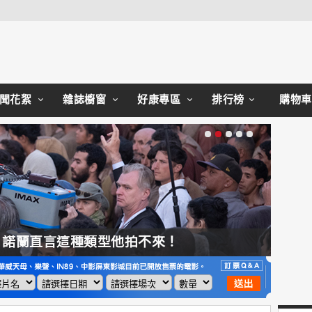
Close
聞花絮
雜誌櫥窗
好康專區
排行榜
購物車
，諾蘭直言這種類型他拍不來！