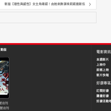
新版【理性與感性】女主角確認！由她來飾演埃莉諾達斯伍
互動版
電影資訊
本週新片
上映中
即將上映
新片快報
好康專區
訂閱好康
購書好康
好康活動
號出刊
0號出刊