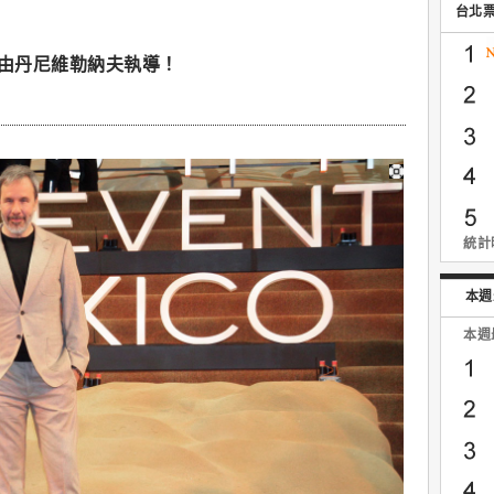
台北
將由丹尼維勒納夫執導！
統計時
本週
本週