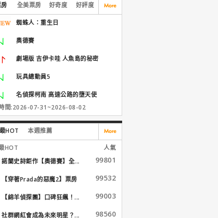
票房
全美票房
好奇度
好評度
蜘蛛人：重生日
奧德賽
劇場版 吉伊卡哇 人魚島的秘密
玩具總動員5
名偵探柯南 高速公路的墮天使
間:2026-07-31~2026-08-02
最HOT
本週推薦
最HOT
人氣
99801
諾蘭史詩鉅作【奧德賽】全...
99532
【穿著Prada的惡魔2】票房
大...
99003
【綿羊偵探團】口碑狂飆！...
98560
社群網紅會成為未來明星？...