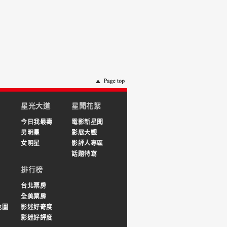
星光大道
星聞花絮
今日我最壽
電影新星聞
男明星
影展大觀
女明星
影評人專區
話題特寫
排行榜
台北票房
全美票房
地圖
影迷好奇度
影迷好評度