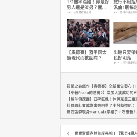
1/2機率淪陷！你是好
旅行不用瓶
男人還是渣男？關鍵
汎倫1瓶搞
在這
養！
PR・台灣癌症基金會
PR・三得利健康網
【奧德賽】盔甲因太
出遊只要帶
過現代而被詬病？導
色好明亮
演克里斯多夫諾蘭親
PR・三得利健康網
自解釋！
諾蘭史詩鉅作【奧德賽】全新預告發布！I
【穿著Prada的惡魔2】票房大獲成功的
【綿羊偵探團】口碑狂飆！休傑克曼三度
社群網紅會成為未來明星？小勞勃道尼：
巨石強森現身Met Gala穿裙子，呼應
寶寶富蘭克林首度亮相！【驚奇4超