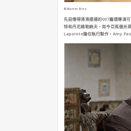
©Warner Bros
先前傳得沸沸揚揚的007龐德導演
特和丹尼維勒納夫，如今亞馬遜米高
Lapointe擔任執行製作，Amy Pa