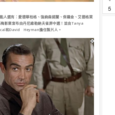
可能人選有：愛德華柏格、強納森諾蘭、保羅金、艾德格萊
梅影業宣布由丹尼維勒納夫雀屏中選！並由Tanya
scal和David Heyman擔任製片人。