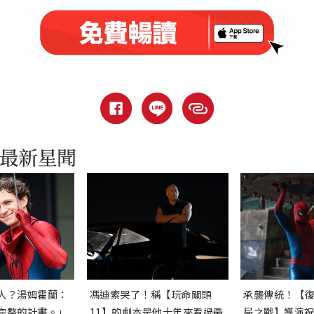
人？湯姆霍蘭：
馮迪索哭了！稱【玩命關頭
承襲傳統！【
完整的計畫。」
11】的劇本是他十年來看過最
局之戰】導演