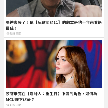
馮迪索哭了！稱【玩命關頭11】的劇本是他十年來看過
最佳！
電影新星聞
莎蒂辛克在【蜘蛛人：重生日】中演的角色，如何為
MCU埋下伏筆？
電影新星聞