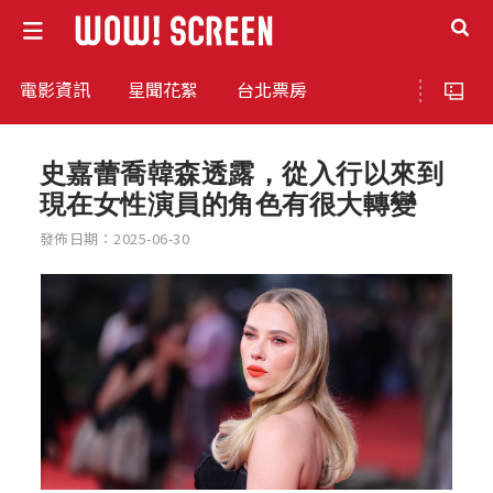
電影資訊
星聞花絮
台北票房
史嘉蕾喬韓森透露，從入行以來到
現在女性演員的角色有很大轉變
發佈日期：2025-06-30