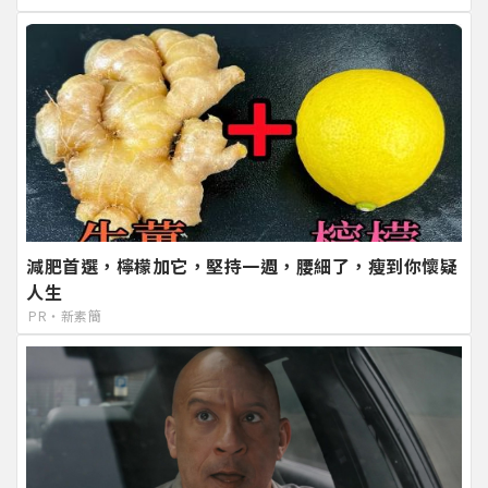
減肥首選，檸檬加它，堅持一週，腰細了，瘦到你懷疑
人生
PR・新素簡