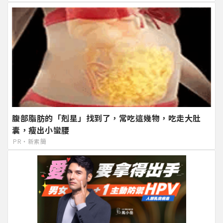
腹部脂肪的「剋星」找到了，常吃這幾物，吃走大肚
囊，瘦出小蠻腰
PR・新素簡