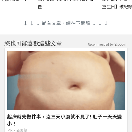
佳！
重生日】破紀
↓ ↓ ↓ 尚有文章，請往下閱讀 ↓ ↓ ↓
您也可能喜歡這些文章
Recommended by
起床就先做件事，沒三天小腹就不見了! 肚子一天天變
小！
PR・新素簡