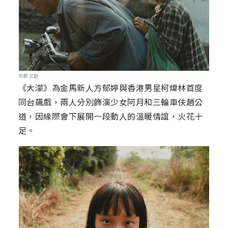
©華文創
《大濛》為金馬新人方郁婷與香港男星柯煒林首度
同台飆戲，兩人分別飾演少女阿月和三輪車伕趙公
道，因緣際會下展開一段動人的溫暖情誼，火花十
足。