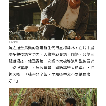
©華文創
角逐過金馬獎的香港新生代男星柯煒林，在片中展
現多聲道語言功力，大膽挑戰粵語、國語、台語三
聲道混搭，他透露第一次讀本就被導演和監製要求
「砍掉重練」，原因竟是「國語講得太標準」，打
趣大嘆：「練得好辛苦，早知道中文不要講這麼
好！」