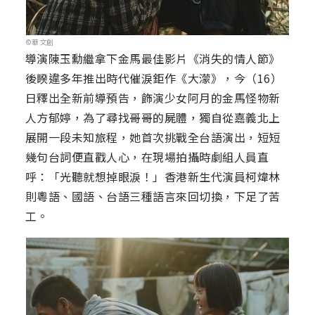
©華文創
導演陳玉勳繼拿下金馬最佳影片《消失的情人節》
後睽違多年推出時代催淚鉅作《大濛》，今（16）
日釋出全新前導預告，飾演少女阿月的金馬怪物新
人方郁婷，為了尋找哥哥的屍體，獨自從嘉義北上
展開一段未知旅程，她首次挑戰全台語演出，短短
幾句台詞便直戳人心，在現場拍攝時劇組人員直
呼：「光聽就想掉眼淚！」香港新生代演員柯煒林
則粵語、國語、台語三種語言來回切換，下足了苦
工。