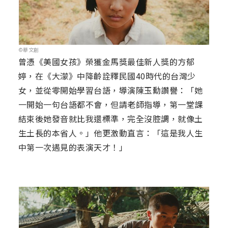
©華文創
曾憑《美國女孩》榮獲金馬獎最佳新人獎的方郁
婷，在《大濛》中降齡詮釋民國40時代的台灣少
女，並從零開始學習台語，導演陳玉勳讚譽：「她
一開始一句台語都不會，但請老師指導，第一堂課
結束後她發音就比我還標準，完全沒腔調，就像土
生土長的本省人。」他更激動直言：「這是我人生
中第一次遇見的表演天才！」