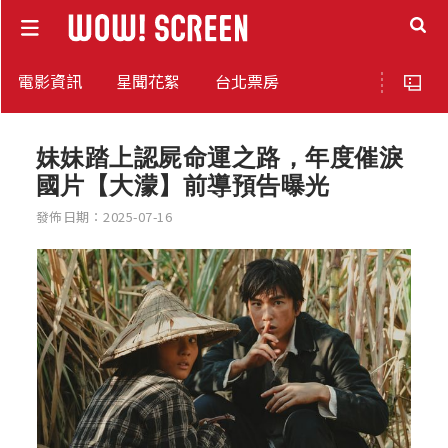
電影資訊
星聞花絮
台北票房
妹妹踏上認屍命運之路，年度催淚
國片【大濛】前導預告曝光
發佈日期：2025-07-16