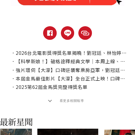
．
2026台北電影獎得獎名單揭曉！劉冠廷、林怡婷封帝奪后
．
【科學新娘！】破格詮釋經典文學｜本周上線、電視首播推薦
．
強片環伺【大濛】口碑逆襲奪票房亞軍，劉冠廷曝片場吃醋內幕
．
本屆金馬最佳影片【大濛】全台正式上映！口碑場觀眾淚推：一生必看的國片！
．
2025第62屆金馬獎完整得獎名單
看更多相關報導