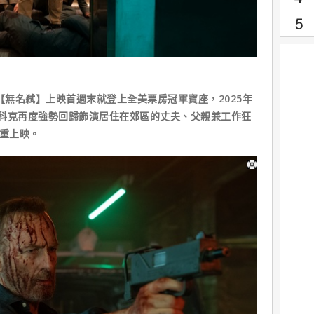
【無名弒】上映首週末就登上全美票房冠軍寶座，2025年
科克再度強勢回歸飾演居住在郊區的丈夫、父親兼工作狂
隆重上映。