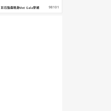
98101
巨石強森現身Met Gala穿裙
子...