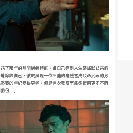
，花了兩年的時間鍛鍊體能，讓自己達到人生巔峰狀態來飾
狂地鍛鍊自己，徹底展現一位把他的身體當成致命武器的男
雖然我的年紀變得更老，但是這次我反而能夠使用更多不同
鬥戲份。」