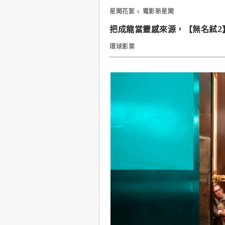
星聞花絮
電影新星聞
把成龍當靈感來源，【無名弒2
環球影業