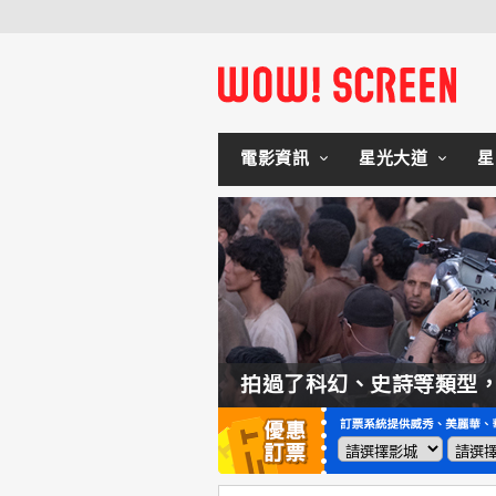
電影資訊
星光大道
星
如何交棒蜘蛛人？湯姆霍蘭：「我們有一個完整的計畫。」
拍過了科幻、史詩等類型