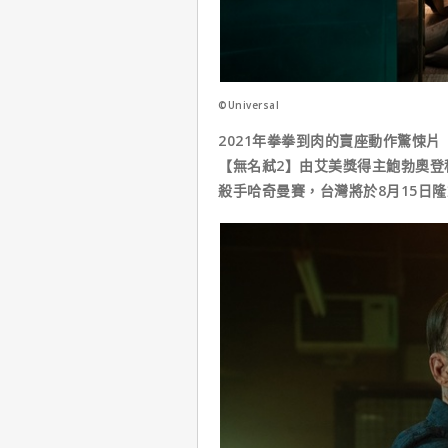
©Universal
2021年拳拳到肉的賣座動作驚悚片
【無名弒2】由艾美獎得主鮑勃奧登
殺手哈奇曼賽，台灣將於8月15日