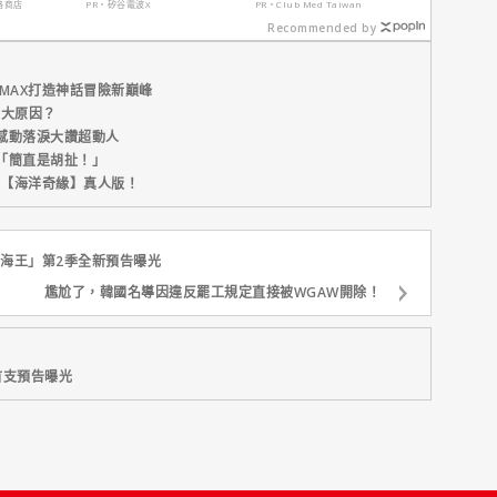
電波 X 讓肌膚由內而
定食宿玩樂，省錢更
路商店
PR・矽谷電波X
PR・Club Med Taiwan
外更強韌
省心！
Recommended by
MAX打造神話冒險新巔峰
五大原因？
感動落淚大讚超動人
「簡直是胡扯！」
新片【海洋奇緣】真人版！
「航海王」第2季全新預告曝光
尷尬了，韓國名導因違反罷工規定直接被WGAW開除！
首支預告曝光