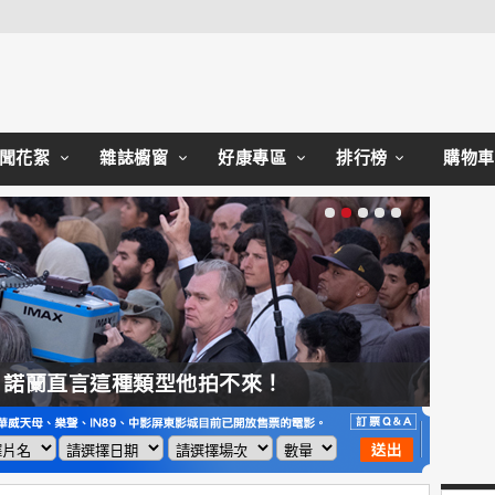
Close
聞花絮
雜誌櫥窗
好康專區
排行榜
購物車
，諾蘭直言這種類型他拍不來！