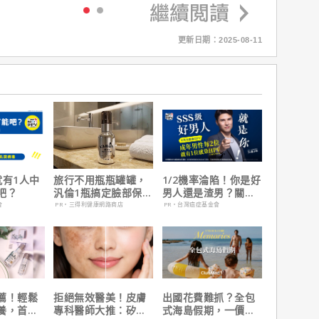
更新日期：2025-08-11
就有1人中
旅行不用瓶瓶罐罐，
1/2機率淪陷！你是好
吧？
汎倫1瓶搞定臉部保
男人還是渣男？關鍵
養！
在這
會
PR・三得利健康網路商店
PR・台灣癌症基金會
薦！輕鬆
拒絕無效醫美！皮膚
出國花費難抓？全包
養，首購
專科醫師大推：矽谷
式海島假期，一價搞