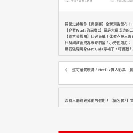
只要$390
PR・安達人壽 安心抗癌
PR・三得利健康網
諾蘭史詩鉅作【奧德賽】全新預告發布！I
【穿著Prada的惡魔2】票房大獲成功的
【綿羊偵探團】口碑狂飆！休傑克曼三度
社群網紅會成為未來明星？小勞勃道尼：
巨石強森現身Met Gala穿裙子，呼應
妮可羅賓現身！Netflix真人影集
沒有人能夠毀掉他的假期！【無名弒2】