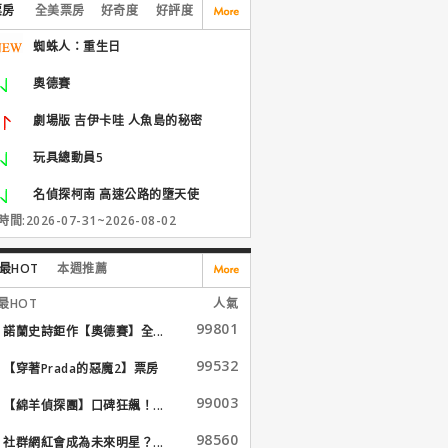
票房
全美票房
好奇度
好評度
蜘蛛人：重生日
奧德賽
劇場版 吉伊卡哇 人魚島的秘密
玩具總動員5
名偵探柯南 高速公路的墮天使
間:2026-07-31~2026-08-02
最HOT
本週推薦
最HOT
人氣
99801
諾蘭史詩鉅作【奧德賽】全...
99532
【穿著Prada的惡魔2】票房
大...
99003
【綿羊偵探團】口碑狂飆！...
98560
社群網紅會成為未來明星？...