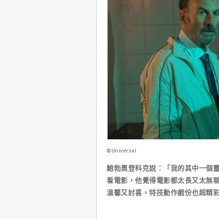
©Universal
鮑勃奧登科克說：「我的其中一個
看電影，他覺得電影都太長又太無
溫馨又討喜，特技動作戲份也超精