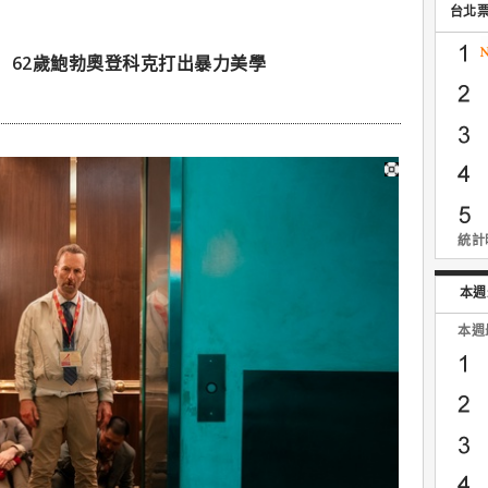
台北
】62歲鮑勃奧登科克打出暴力美學
統計時
本週
本週