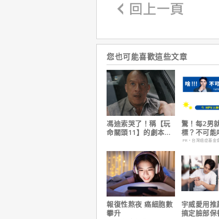
您也可能喜歡這些文章
馮迪索哭了！稱【玩
驚！每2男
命關頭11】的劇本是
標？不可能
他十年來看過最佳！
PR・台灣癌症基金
報復性熬夜 癌細胞數
宇威愛用推
攀升
搞定臉部保