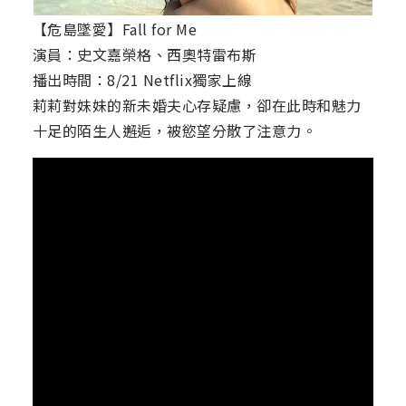
【危島墜愛】Fall for Me
演員：史文嘉榮格、西奧特雷布斯
播出時間：8/21 Netflix獨家上線
莉莉對妹妹的新未婚夫心存疑慮，卻在此時和魅力
十足的陌生人邂逅，被慾望分散了注意力。