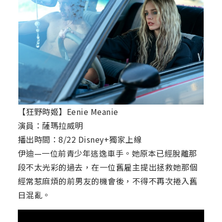
【狂野時姬】Eenie Meanie
演員：薩瑪拉威明
播出時間：8/22 Disney+獨家上線
伊迪—一位前青少年逃逸車手。她原本已經脫離那
段不太光彩的過去，在一位舊雇主提出拯救她那個
經常惹麻煩的前男友的機會後，不得不再次捲入舊
日混亂。