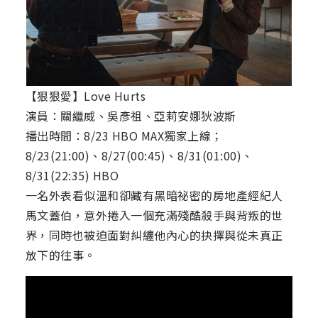
【狠狠愛】Love Hurts
演員：關繼威、吳彥祖、亞莉安娜狄波斯
播出時間：8/23 HBO MAX獨家上線；
8/23(21:00)、8/27(00:45)、8/31(01:00)、
8/31(22:35) HBO
一名外表看似溫和卻藏有黑暗祕密的房地產經紀人
馬文蓋伯，意外捲入一個充滿殘酷殺手與背叛的世
界，同時也被迫面對糾纏他內心的抉擇與從未真正
放下的往事。