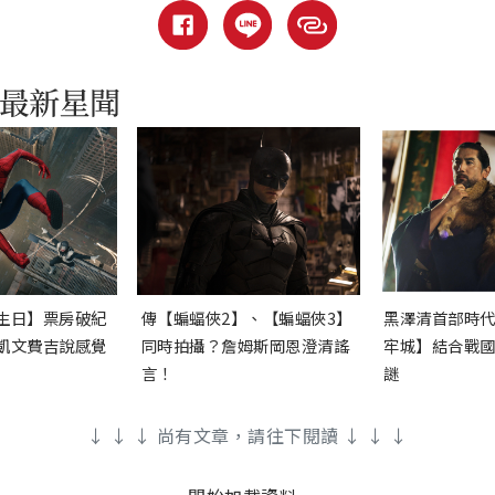
生日】票房破紀
傳【蝙蝠俠2】、【蝙蝠俠3】
黑澤清首部時
凱文費吉說感覺
同時拍攝？詹姆斯岡恩澄清謠
牢城】結合戰
言！
謎
↓ ↓ ↓ 尚有文章，請往下閱讀 ↓ ↓ ↓