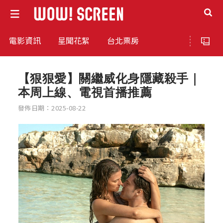
電影資訊
星聞花絮
台北票房
【狠狠愛】關繼威化身隱藏殺手｜
本周上線、電視首播推薦
發佈日期：2025-08-22