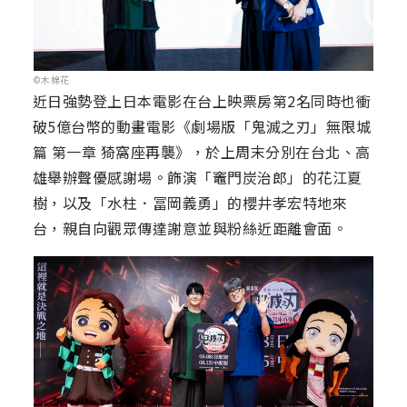
©木棉花
近日強勢登上日本電影在台上映票房第2名同時也衝
破5億台幣的動畫電影《劇場版「鬼滅之刃」無限城
篇 第一章 猗窩座再襲》，於上周末分別在台北、高
雄舉辦聲優感謝場。飾演「竈門炭治郎」的花江夏
樹，以及「水柱．冨岡義勇」的櫻井孝宏特地來
台，親自向觀眾傳達謝意並與粉絲近距離會面。