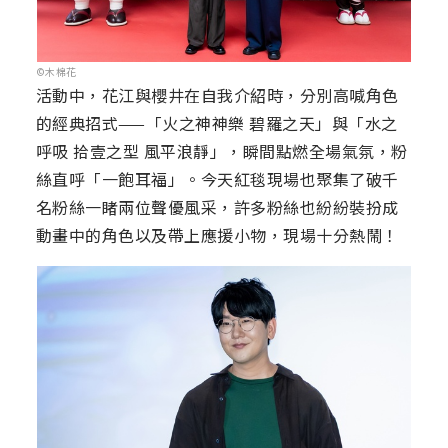
©木棉花
活動中，花江與櫻井在自我介紹時，分別高喊角色
的經典招式——「火之神神樂 碧羅之天」與「水之
呼吸 拾壹之型 風平浪靜」，瞬間點燃全場氣氛，粉
絲直呼「一飽耳福」。今天紅毯現場也聚集了破千
名粉絲一睹兩位聲優風采，許多粉絲也紛紛裝扮成
動畫中的角色以及帶上應援小物，現場十分熱鬧！