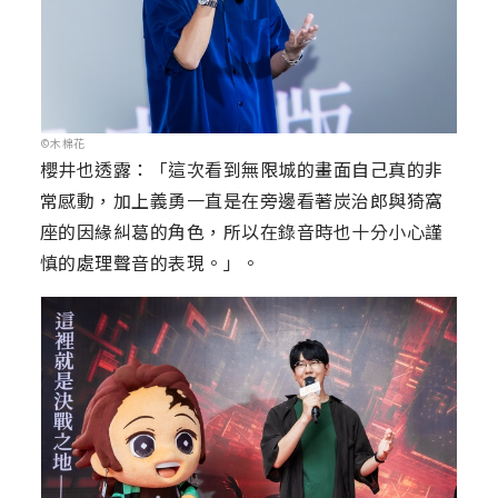
©木棉花
櫻井也透露：「這次看到無限城的畫面自己真的非
常感動，加上義勇一直是在旁邊看著炭治郎與猗窩
座的因緣糾葛的角色，所以在錄音時也十分小心謹
慎的處理聲音的表現。」。