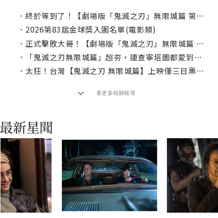
．
終於等到了！【劇場版「鬼滅之刃」無限城篇 第一章 猗窩座再襲】｜本周上線、電視首播推薦
．
2026第83屆金球獎入圍名單(電影類)
．
正式擊敗大哥！【劇場版「鬼滅之刃」無限城篇 第一章 猗窩座再襲】票房突破 7.4 億元
．
「鬼滅之刃無限城篇」超夯，連查寧塔圖都愛到加入英語配音！
．
太狂！台灣【鬼滅之刃 無限城篇】上映僅三日票房飆破1.7億！
看更多相關報導