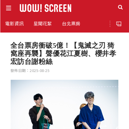
電影資訊
星聞花絮
台北票房
全台票房衝破5億！【鬼滅之刃 猗
窩座再襲】聲優花江夏樹、櫻井孝
宏訪台謝粉絲
發佈日期：2025-08-25