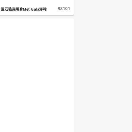
98101
巨石強森現身Met Gala穿裙
子...