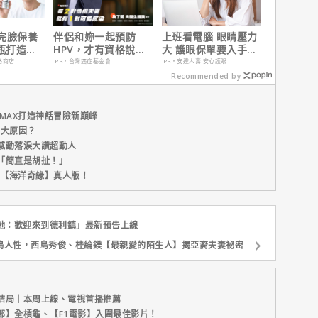
完臉保養
伴侶和妳一起預防
上班看電腦 眼睛壓力
瓶打造好
HPV，才有資格說愛
大 護眼保單要入手
妳！
【安心護眼定期眼睛
路商店
PR・台灣癌症基金會
PR・安達人壽 安心護眼
險】
Recommended by
MAX打造神話冒險新巔峰
五大原因？
感動落淚大讚超動人
「簡直是胡扯！」
新片【海洋奇緣】真人版！
集「牠：歡迎來到德利鎮」最新預告上線
搗人性，西島秀俊、桂綸鎂【最親愛的陌生人】揭亞裔夫妻祕密
結局｜本周上線、電視首播推薦
部】全槓龜、【F1電影】入圍最佳影片！