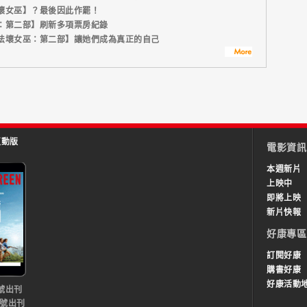
壞女巫】？最後因此作罷！
：第二部】刷新多項票房紀錄
法壞女巫：第二部】讓她們成為真正的自己
互動版
電影資訊
本週新片
上映中
即將上映
新片快報
好康專區
訂閱好康
購書好康
好康活動
號出刊
0號出刊