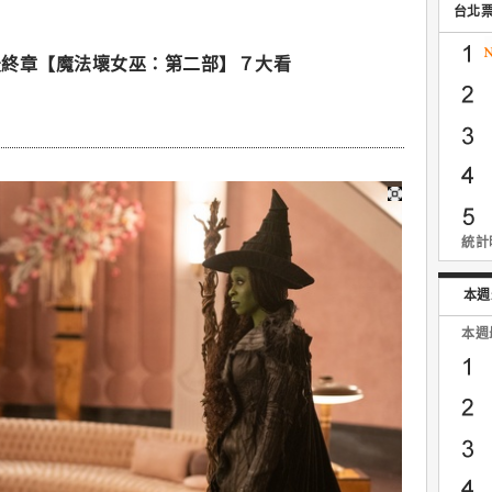
台北
最終章【魔法壞女巫：第二部】７大看
統計時
本週
本週