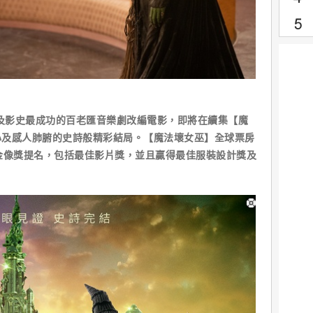
以及影史最成功的百老匯音樂劇改編電影，即將在續集【魔
心及感人肺腑的史詩般精彩結局。【魔法壞女巫】全球票房
金像獎提名，包括最佳影片獎，並且贏得最佳服裝設計獎及