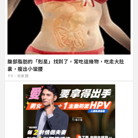
腹部脂肪的「剋星」找到了，常吃這幾物，吃走大肚
囊，瘦出小蠻腰
PR・新素簡