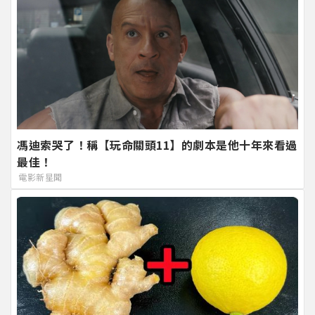
馮迪索哭了！稱【玩命關頭11】的劇本是他十年來看過
最佳！
電影新星聞