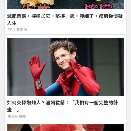
減肥首選，檸檬加它，堅持一週，腰細了，瘦到你懷疑
人生
PR・新素簡
如何交棒蜘蛛人？湯姆霍蘭：「我們有一個完整的計
畫。」
電影新星聞