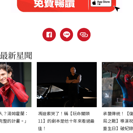
人？湯姆霍蘭：
馮迪索哭了！稱【玩命關頭
承襲傳統！【
完整的計畫。」
11】的劇本是他十年來看過最
局之戰】導演
佳！
重生日】破紀