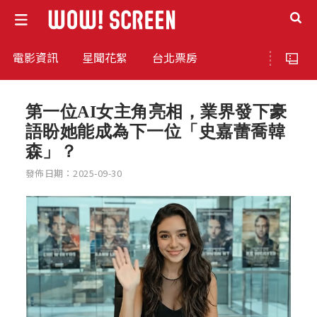
電影資訊
星聞花絮
台北票房
第一位AI女主角亮相，業界發下豪
語盼她能成為下一位「史嘉蕾喬韓
森」？
發佈日期：2025-09-30