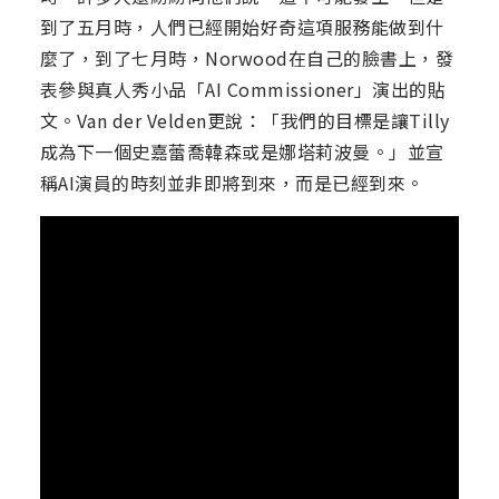
到了五月時，人們已經開始好奇這項服務能做到什
麼了，到了七月時，Norwood在自己的臉書上，發
表參與真人秀小品「AI Commissioner」演出的貼
文。Van der Velden更說：「我們的目標是讓Tilly
成為下一個史嘉蕾喬韓森或是娜塔莉波曼。」並宣
稱AI演員的時刻並非即將到來，而是已經到來。