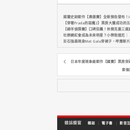
係與慾望的
諾蘭史詩鉅作【奧德賽】全新預告發布！I
【穿著Prada的惡魔2】票房大獲成功的
【綿羊偵探團】口碑狂飆！休傑克曼三度
社群網紅會成為未來明星？小勞勃道尼：
巨石強森現身Met Gala穿裙子，呼應
日本年度現象級鉅作【國寶】票房突破
索倫
雜誌櫥窗
雜誌
|
電子書
|
影音