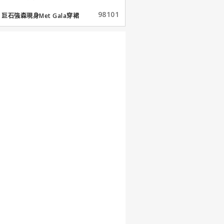
98101
巨石強森現身Met Gala穿裙
子...