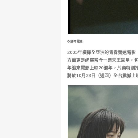
©龍祥電影
2005年橫掃全亞洲的青春競速電
方面更是網羅當今一票天王巨星，
年迎來電影上映20週年，片商特別
將於10月23日（週四）全台震撼