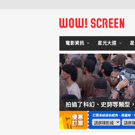
電影資訊
星光大道
星
如何交棒蜘蛛人？湯姆霍蘭：「我們有一個完整的計畫。」
拍過了科幻、史詩等類型