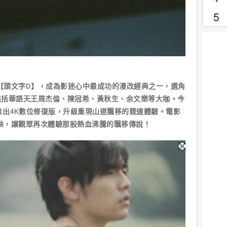
影【頭文字D】，成為影迷心中最成功的漫改經典之一，選角
包括華語天王周杰倫、陳冠希、黃秋生、余文樂等大咖。今
推出4K數位修復版，升級重現山道飄移的競速體驗。電影
上映，讓觀眾再次體驗那股熱血沸騰的飄移傳說！