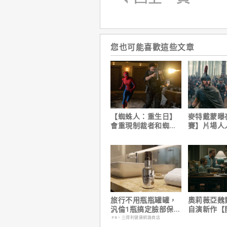
您也可能喜歡這些文章
【蜘蛛人：重生日】
麥特戴蒙曝
會重現制裁者和蜘蛛
賽】片場人
人的經典場面嗎？湯
沒有特殊待
姆霍蘭這樣說！
旅行不用瓶瓶罐罐，
奧莉薇亞魏
汎倫1瓶搞定臉部保
自演新作【
養！
請】大膽挑
PR・三得利健康網路商店