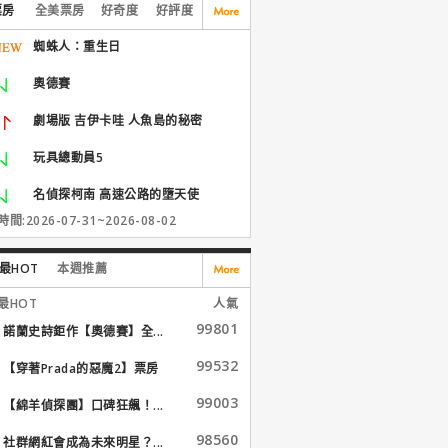
票房
全美票房
好奇度
好評度
蜘蛛人：重生日
奧德賽
劇場版 吉伊卡哇 人魚島的秘密
玩具總動員5
名偵探柯南 高速公路的墮天使
間:2026-07-31~2026-08-02
最HOT
本週推薦
最HOT
人氣
99801
諾蘭史詩鉅作【奧德賽】全...
99532
【穿著Prada的惡魔2】票房
大...
99003
【綿羊偵探團】口碑狂飆！...
98560
社群網紅會成為未來明星？...