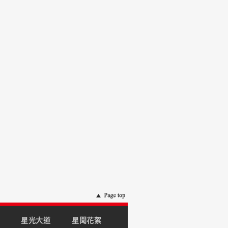
星光大道
星聞花絮