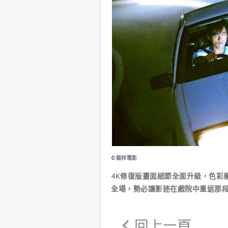
©龍祥電影
4K修復版畫面細節全面升級，色彩
全場，勢必讓影迷在戲院中重返那