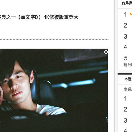
台北
經典之一【頭文字D】4K修復版重登大
統計時
本週
本週