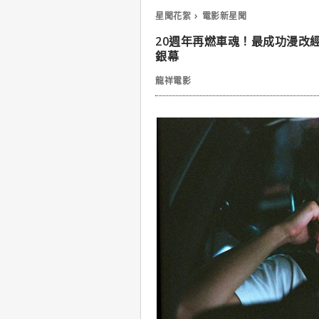
星聞花絮
電影新星聞
20週年再燃車魂！最成功漫改
銀幕
龍祥電影