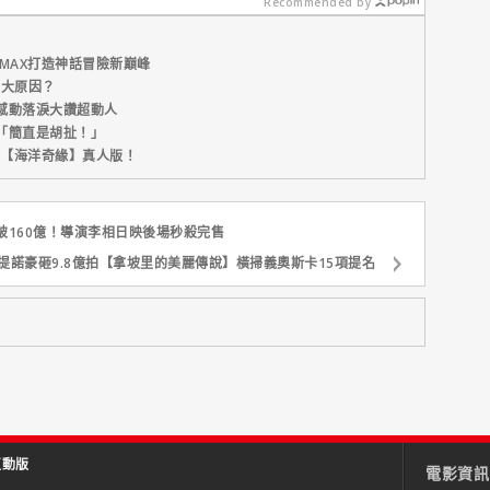
界線
缺陷」！
Recommended by
MAX打造神話冒險新巔峰
五大原因？
感動落淚大讚超動人
「簡直是胡扯！」
新片【海洋奇緣】真人版！
160億！導演李相日映後場秒殺完售
提諾豪砸9.8億拍【拿坡里的美麗傳說】橫掃義奧斯卡15項提名
互動版
電影資訊