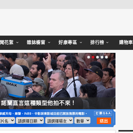
Close
聞花絮
雜誌櫥窗
好康專區
排行榜
購物車
，諾蘭直言這種類型他拍不來！