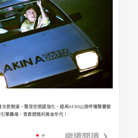
層次更飽滿，聲音空間感強化，經典AE86山道呼嘯聲響徹
段引擎轟鳴、青春燃燒的黃金年代！