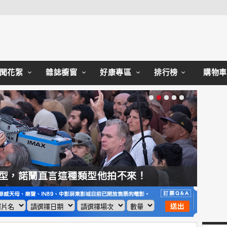
Close
聞花絮
雜誌櫥窗
好康專區
排行榜
購物車
，諾蘭直言這種類型他拍不來！