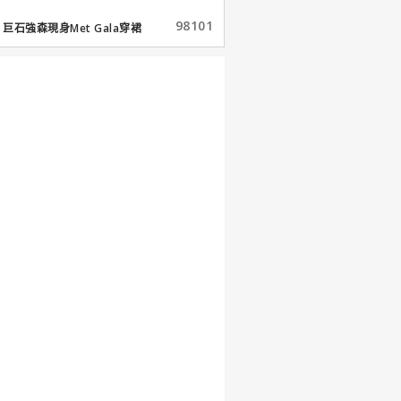
98101
巨石強森現身Met Gala穿裙
子...