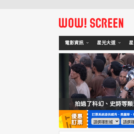
電影資訊
星光大道
星
如何交棒蜘蛛人？湯姆霍蘭：「我們有一個完整的計畫。」
拍過了科幻、史詩等類型