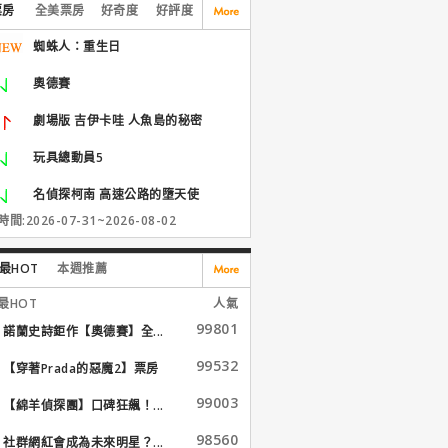
票房
全美票房
好奇度
好評度
蜘蛛人：重生日
奧德賽
劇場版 吉伊卡哇 人魚島的秘密
玩具總動員5
名偵探柯南 高速公路的墮天使
間:2026-07-31~2026-08-02
最HOT
本週推薦
最HOT
人氣
99801
諾蘭史詩鉅作【奧德賽】全...
99532
【穿著Prada的惡魔2】票房
大...
99003
【綿羊偵探團】口碑狂飆！...
98560
社群網紅會成為未來明星？...