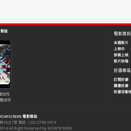
互動版
電影資訊
本週新片
上映中
即將上映
新片快報
好康專區
訂閱好康
購書好康
好康活動
號出刊
0號出刊
OW!SCREEN 電影雜誌
之1號 電話：(02) 2769-2979
 All Right Reserved by WOW!SCREEN