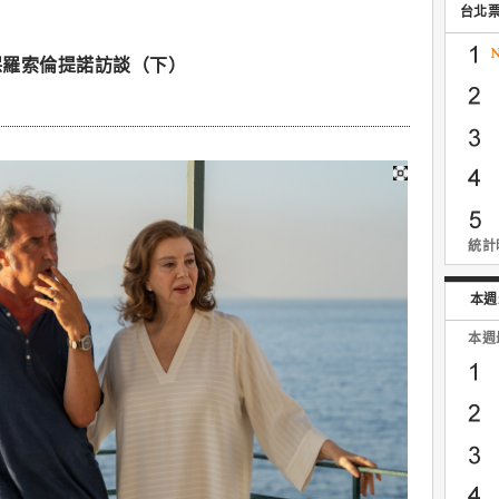
台北
保羅索倫提諾訪談（下）
統計時
本週
本週