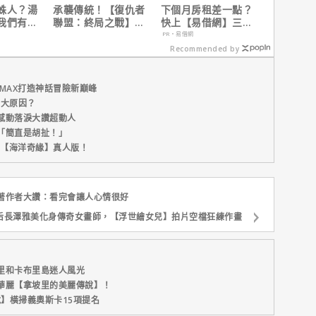
蛛人？湯
承襲傳統！【復仇者
下個月房租差一點？
我們有一
聯盟：終局之戰】導
快上【易借網】三分
畫。」
演祝賀【蜘蛛人：重
鐘解決燃眉之急
PR・易借網
生日】破紀錄！
Recommended by
MAX打造神話冒險新巔峰
五大原因？
感動落淚大讚超動人
「簡直是胡扯！」
新片【海洋奇緣】真人版！
著作者大讚：看完會讓人心情很好
后長澤雅美化身傳奇女畫師，【浮世繪女兒】拍片空檔狂練作畫
里和卡布里島迷人風光
華麗【拿坡里的美麗傳說】！
說】橫掃義奧斯卡15項提名