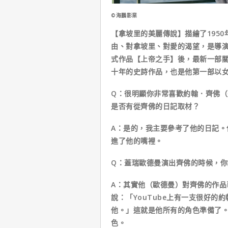
©海鵬影業
【拿坡里的美麗傳說】描繪了195
由、對拿坡里、對愛的渴望，是導
式作品【上帝之手】後，最新一部
十年的史詩作品，也是他第一部以
Q：很明顯你非常喜歡約翰．齊佛
是否有從齊佛的日記取材？
A：是的，我主要參考了他的日記
進了他的嘴裡。
Q：蓋瑞歐德曼演出齊佛的時候，
A：其實他（歐德曼）對齊佛的作品
說：「YouTube上有一支很好
他。」這就是他所有的角色準備了
色。