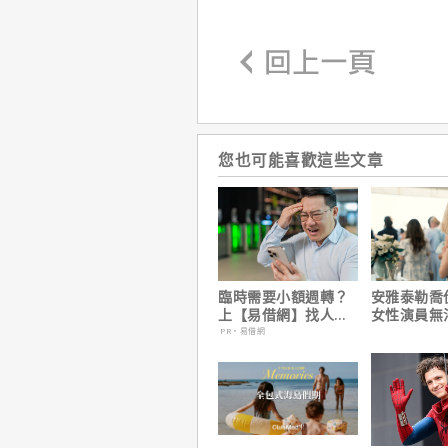
您也可能喜歡這些文章
臨時需要小額週轉？
安雅泰勒喬
上【易借網】找人
女性演員無
幫！資金快速到位
法演技的原
PR・易借網