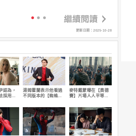
更新日期：2025-10-28
伊認為，
湯姆霍蘭表示他看過
麥特戴蒙曝在【奧德
法採用方
不同版本的【蜘蛛
賽】片場人人平等，
因是？
人：重生日】剪輯，
沒有特殊待遇！
這版完全不行！