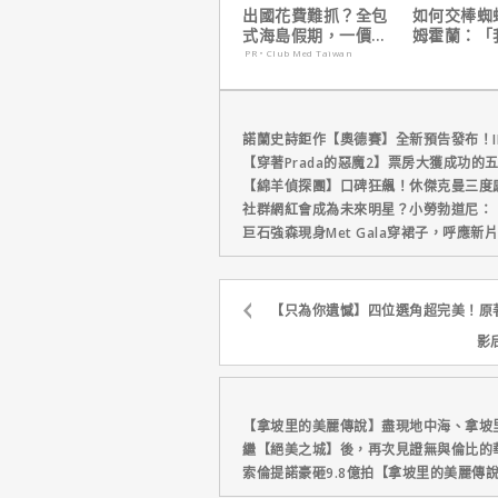
出國花費難抓？全包
如何交棒蜘
式海島假期，一價搞
姆霍蘭：「
定食宿玩樂，省錢更
個完整的計
PR・Club Med Taiwan
省心！
諾蘭史詩鉅作【奧德賽】全新預告發布！I
【穿著Prada的惡魔2】票房大獲成功的
【綿羊偵探團】口碑狂飆！休傑克曼三度
社群網紅會成為未來明星？小勞勃道尼：
巨石強森現身Met Gala穿裙子，呼應
【只為你遺憾】四位選角超完美！原
影
【拿坡里的美麗傳說】盡現地中海、拿坡
繼【絕美之城】後，再次見證無與倫比的
索倫提諾豪砸9.8億拍【拿坡里的美麗傳