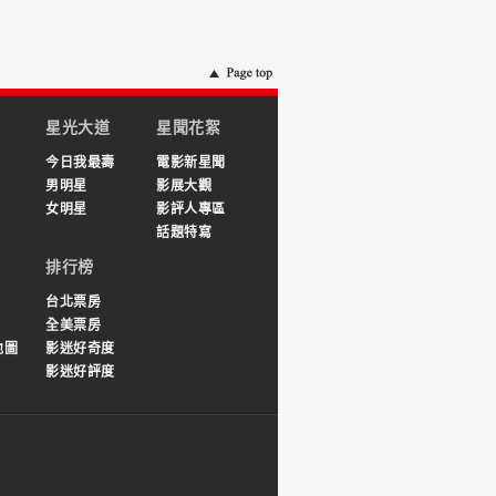
星光大道
星聞花絮
今日我最壽
電影新星聞
男明星
影展大觀
女明星
影評人專區
話題特寫
排行榜
台北票房
全美票房
地圖
影迷好奇度
影迷好評度