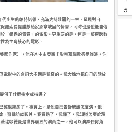
0年代出生的帕特諾佩，充滿史詩壯麗的一生，呈現對自
演保羅索倫提諾獻給家鄉拿坡里的情書，同時也是他繼自傳
關於「錯過的青春」的電影。更重要的是，這是一部橫跨數
女性為主角核心的電影。
（美國作家），他在片中由奧斯卡影帝蓋瑞歐德曼飾演。你
。但電影中的台詞大多還是我寫的。我大膽地把自己的話放
你提供了什麼指令或指導？
已經很熟悉了。事實上，是他自己告訴我該怎麼演。他
的約翰．齊佛訪談影片。我看過了，我懂了，我知道怎麼詮釋
。蓋瑞歐德曼是世界前五的演員之一，他可以演繹任何角