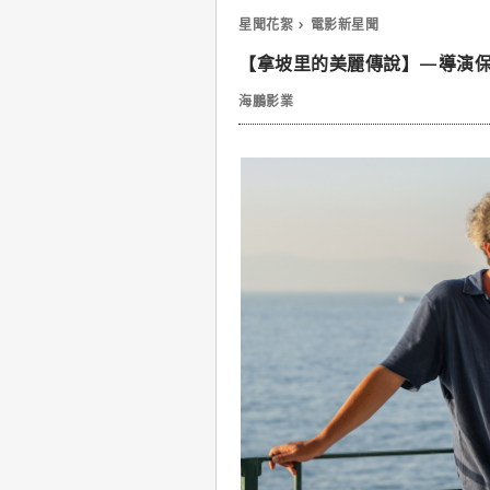
星聞花絮
電影新星聞
【拿坡里的美麗傳說】—導演
海鵬影業