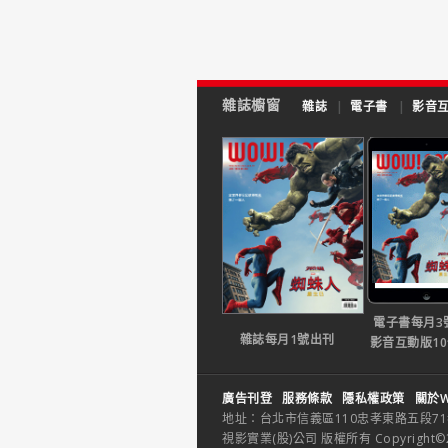
雜誌櫥窗
雜誌
|
電子書
|
影音
電子書每月3
雜誌每月1號出刊
影音互動版1
廣告刊登
服務條款
隱私權政策
關於W
地址：台北市信義區110忠孝東路五段71巷26
視影實業(股)公司 版權所有 Copyright©2014