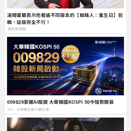
湯姆霍蘭表示他看過不同版本的【蜘蛛人：重生日】剪
輯，這版完全不行！
電影新星聞
009829掌握AI關鍵 大華韓國KOSPI 50今強勢開募
PR・大華銀全能行銷方案