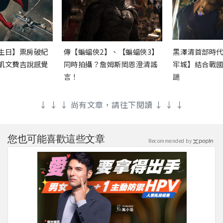
生日】票房破紀
傳【蝙蝠俠2】、【蝙蝠俠3】
黑澤清首部時
凱文費吉說感覺
同時拍攝？詹姆斯岡恩澄清謠
牢城】結合戰
言！
謎
↓ ↓ ↓ 尚有文章，請往下閱讀 ↓ ↓ ↓
您也可能喜歡這些文章
Recommended by