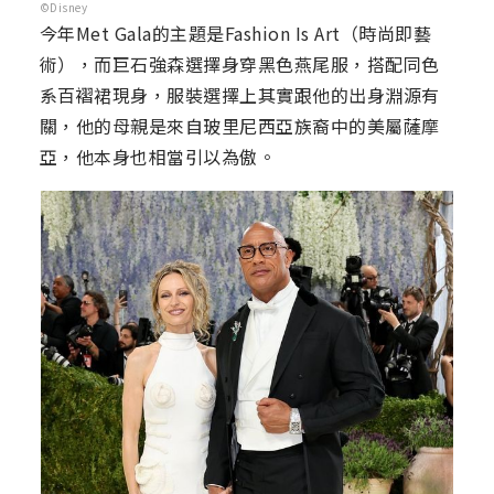
©Disney
今年Met Gala的主題是Fashion Is Art（時尚即藝
術），而巨石強森選擇身穿黑色燕尾服，搭配同色
系百褶裙現身，服裝選擇上其實跟他的出身淵源有
關，他的母親是來自玻里尼西亞族裔中的美屬薩摩
亞，他本身也相當引以為傲。