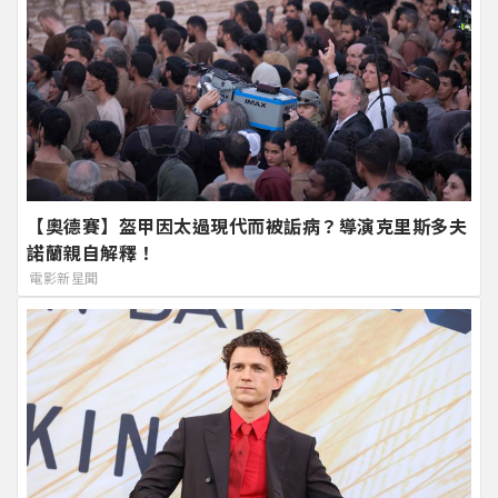
【奧德賽】盔甲因太過現代而被詬病？導演克里斯多夫
諾蘭親自解釋！
電影新星聞