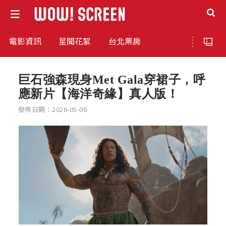
電影資訊
星聞花絮
台北票房
巨石強森現身Met Gala穿裙子，呼
應新片【海洋奇緣】真人版！
發佈日期：2026-05-06