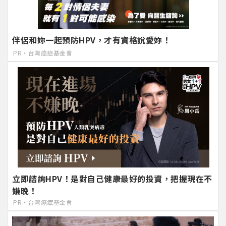
伴侶和妳一起預防HPV，才有資格說愛妳！
PR・台灣癌症基金會
立即諮詢HPV！是對自己健康最好的投資，把握現在不
嫌晚！
PR・台灣癌症基金會