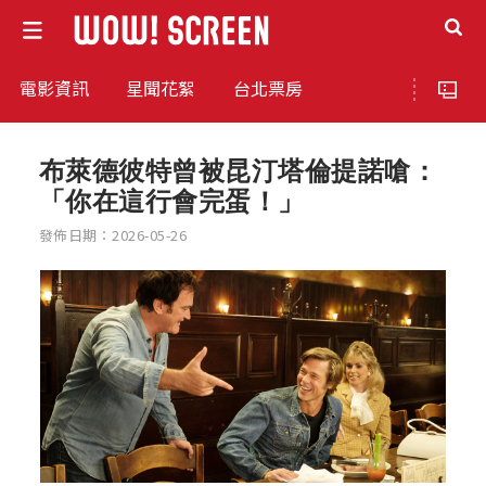
電影資訊
星聞花絮
台北票房
布萊德彼特曾被昆汀塔倫提諾嗆：
「你在這行會完蛋！」
發佈日期：2026-05-26