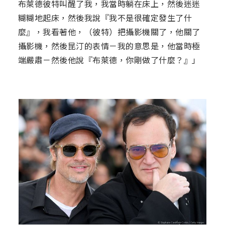
布萊德彼特叫醒了我，我當時躺在床上，然後迷迷
糊糊地起床，然後我說『我不是很確定發生了什
麼』，我看著他，（彼特）把攝影機關了，他關了
攝影機，然後昆汀的表情－我的意思是，他當時極
端嚴肅－然後他說『布萊德，你剛做了什麼？』」