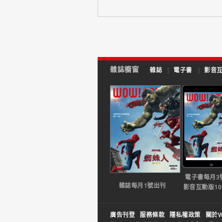
雜誌櫥窗
雜誌
|
電子書
|
影音
電子書每月3
雜誌每月1號出刊
影音互動版1
廣告刊登
服務條款
隱私權政策
關於W