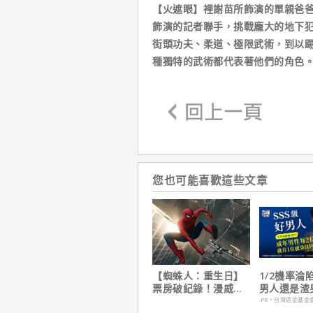
【火遮眼】裡謝苗所飾演的單親爸
飾演的記者聯手，挑戰龐大的地下
街頭功夫、柔道、極限武術，到以
種獨特的武術都代表著他們的角色
您也可能喜歡這些文章
【蜘蛛人：重生日】
1/2機率淪
票房破紀錄！漫威總
男人還是渣
裁凱文費吉說感覺很
在這
PR・台灣癌症基金