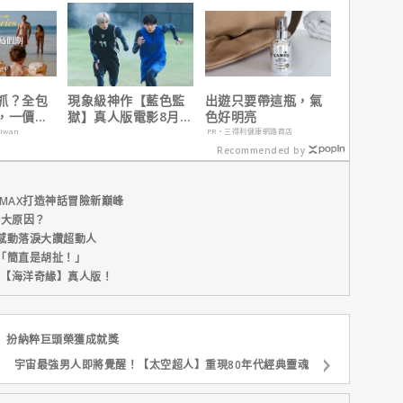
戲！
抓？全包
現象級神作【藍色監
出遊只要帶這瓶，氣
，一價搞
獄】真人版電影8月火
色好明亮
，省錢更
速登台
aiwan
PR・三得利健康網路商店
Recommended by
MAX打造神話冒險新巔峰
五大原因？
感動落淚大讚超動人
「簡直是胡扯！」
新片【海洋奇緣】真人版！
】扮納粹巨頭榮獲成就獎
宇宙最強男人即將覺醒！【太空超人】重現80年代經典靈魂