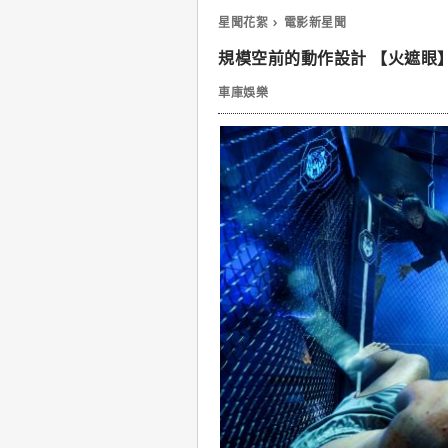
星聞花絮
電影新星聞
規模空前的動作設計 【火遮眼
車庫娛樂