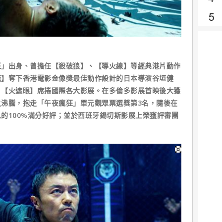
班」出身、曾擔任【殺破狼】、【導火線】等經典港片動作
城】奪下香港電影金像獎最佳動作設計的日本導演谷垣健
」【火遮眼】席捲國際各大影展。在多倫多影展首映後大獲
沸騰，抱走「午夜瘋狂」單元觀眾票選獎第3名，隨後在
的100%滿分好評；並於西班牙錫切斯影展上榮獲評審團