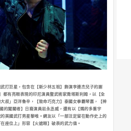
國武打巨星，包含在【新少林五祖】飾演李連杰兒子的謝
】都有亮眼表現的印尼演員暨武術家喬塔斯利姆，以【全
狗大叔」亞洋魯辛，【致命巧克力】泰國女拳霸琴嘉，【神
今際之國的闖關者】日裔演員岩永丞威，還有以【媽的多重宇
號的美國武打男星黎唯。網友以「一部注定留在動作史上的
釘在座位上」形容【火遮眼】破表的武力值。