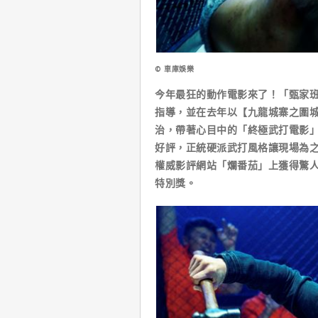
© 車庫娛樂
今年最狂的動作電影來了！「甄家
指導，並在去年以【九龍城寨之圍
治，帶著心目中的「終極武打電影
好評，正統硬派武打風格讓現場為之
權威影評網站「爛番茄」上獲得驚人
特別獎。