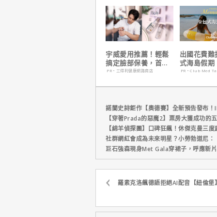
讚！
宇威愛用推薦！輕鬆
出國花費難
搞定臉部保養，首購
式海島假期
只要$390
定食宿玩樂
PR・三得利健康網路商店
PR・Club Med T
省心！
諾蘭史詩鉅作【奧德賽】全新預告發布！I
【穿著Prada的惡魔2】票房大獲成功的
【綿羊偵探團】口碑狂飆！休傑克曼三度
社群網紅會成為未來明星？小勞勃道尼：
巨石強森現身Met Gala穿裙子，呼應
羅素克洛飆德語拒絕AI配音【紐倫堡