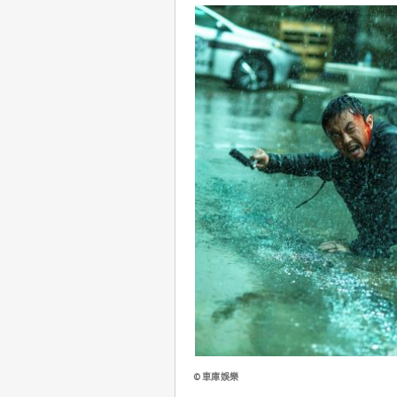
©車庫娛樂