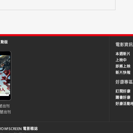
互動版
電影資訊
本週新片
上映中
即將上映
新片快報
好康專區
訂閱好康
購書好康
好康活動
號出刊
0號出刊
OW!SCREEN 電影雜誌