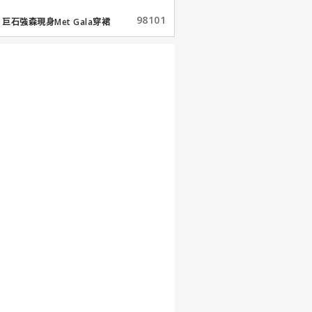
98101
巨石強森現身Met Gala穿裙
子...