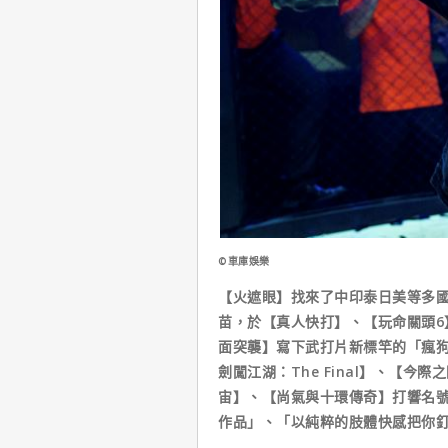
©車庫娛樂
【火遮眼】找來了中印泰日美等多
苗，於【真人快打】、【玩命關頭6
面突襲】寫下武打片新標竿的「瘋
劍闖江湖：The Final】、【
宙】、【尚氣與十環傳奇】打響名
作品」、「以純粹的肢體快感把你