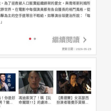
爸，為了拯救被人口販賣組織綁架的愛女，與喬塔斯利姆所
犯罪世界。在電影中每個演員都有各自擅長的格鬥風格，從
踢擊為主的空手道等目不暇給，如導演谷垣健治所說：「每
。」
更新日期：2026-05-29
陷！你是好
馮迪索哭了！稱【玩
【奧德賽】女巫瑟西
男？關鍵
命關頭11】的劇本是
扮演者珊曼莎莫頓曝
他十年來看過最佳！
心聲，已經一年沒接
會