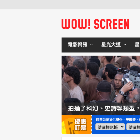
電影資訊
星光大道
星
如何交棒蜘蛛人？湯姆霍蘭：「我們有一個完整的計畫。」
拍過了科幻、史詩等類型