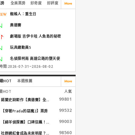
票房
全美票房
好奇度
好評度
蜘蛛人：重生日
奧德賽
劇場版 吉伊卡哇 人魚島的秘密
玩具總動員5
名偵探柯南 高速公路的墮天使
間:2026-07-31~2026-08-02
最HOT
本週推薦
最HOT
人氣
99801
諾蘭史詩鉅作【奧德賽】全...
99532
【穿著Prada的惡魔2】票房
大...
99003
【綿羊偵探團】口碑狂飆！...
98560
社群網紅會成為未來明星？...