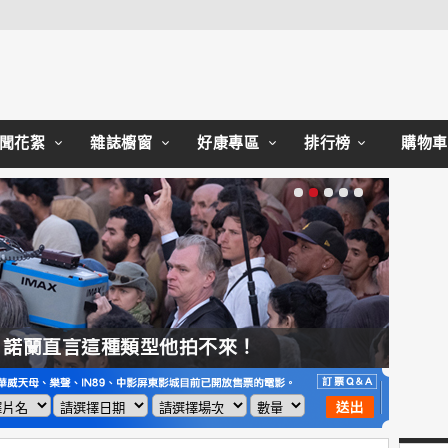
Close
聞花絮
雜誌櫥窗
好康專區
排行榜
購物車
，諾蘭直言這種類型他拍不來！