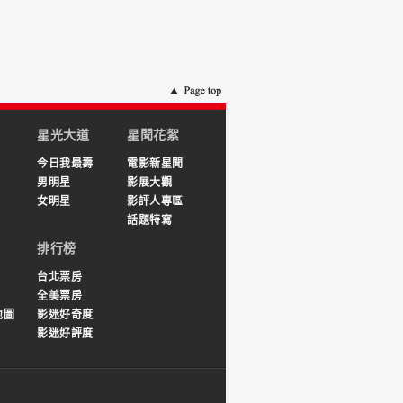
星光大道
星聞花絮
今日我最壽
電影新星聞
男明星
影展大觀
女明星
影評人專區
話題特寫
排行榜
台北票房
全美票房
地圖
影迷好奇度
影迷好評度