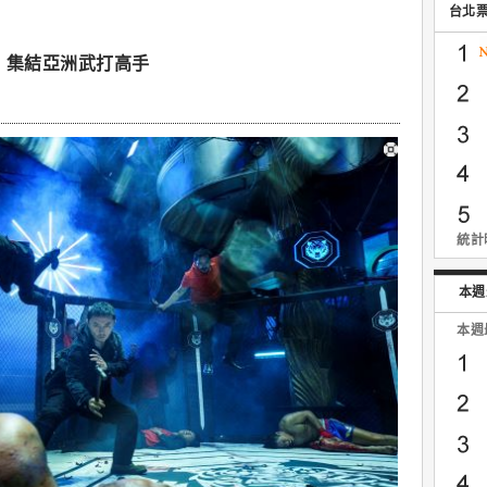
台北
】集結亞洲武打高手
統計時
本週
本週