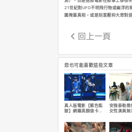
測），但是這部電影在敘事上卻很明
21世紀對UFO不明飛行物或幽浮
圖掩蓋真相，或是刻意壓抑大眾對
您也可能喜歡這些文章
真人版電影【藍色監
安雅泰勒喬
獄】網羅高顏值卡司
女性演員無
陣容
法演技的原