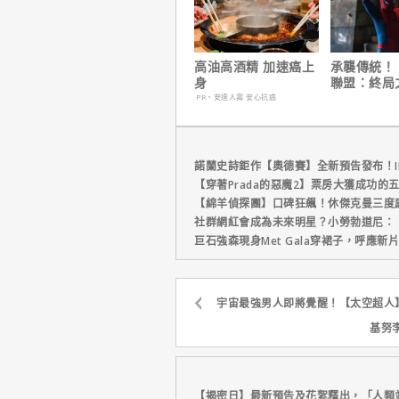
高油高酒精 加速癌上
承襲傳統！
身
聯盟：終局
演祝賀【蜘
PR・安達人壽 安心抗癌
生日】破紀
諾蘭史詩鉅作【奧德賽】全新預告發布！I
【穿著Prada的惡魔2】票房大獲成功的
【綿羊偵探團】口碑狂飆！休傑克曼三度
社群網紅會成為未來明星？小勞勃道尼：
巨石強森現身Met Gala穿裙子，呼應
宇宙最強男人即將覺醒！【太空超人
基努李
【揭密日】最新預告及花絮釋出，「人類