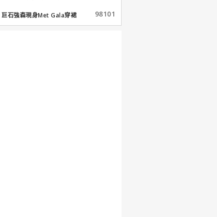
98101
巨石強森現身Met Gala穿裙
子...