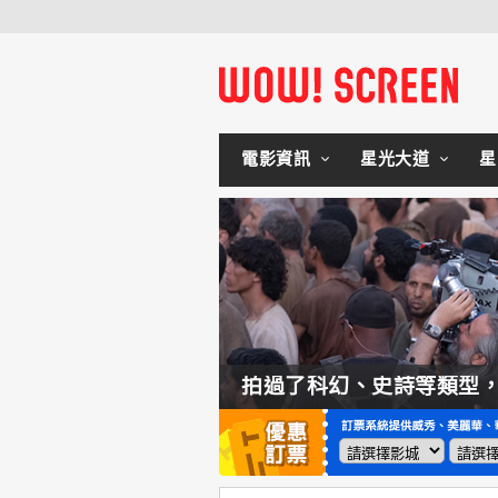
電影資訊
星光大道
星
如何交棒蜘蛛人？湯姆霍蘭：「我們有一個完整的計畫。」
拍過了科幻、史詩等類型