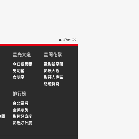
星光大道
星聞花絮
今日我最壽
電影新星聞
男明星
影展大觀
女明星
影評人專區
話題特寫
排行榜
台北票房
全美票房
地圖
影迷好奇度
影迷好評度