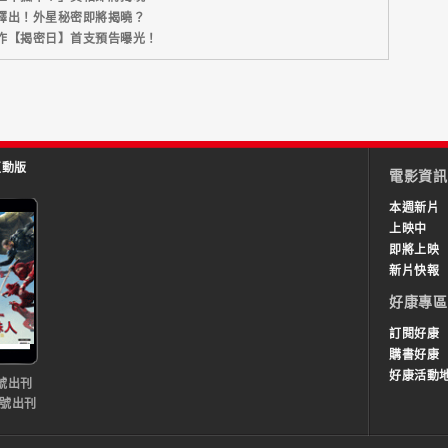
釋出！外星秘密即將揭曉？
作【揭密日】首支預告曝光！
互動版
電影資訊
本週新片
上映中
即將上映
新片快報
好康專區
訂閱好康
購書好康
好康活動
號出刊
0號出刊