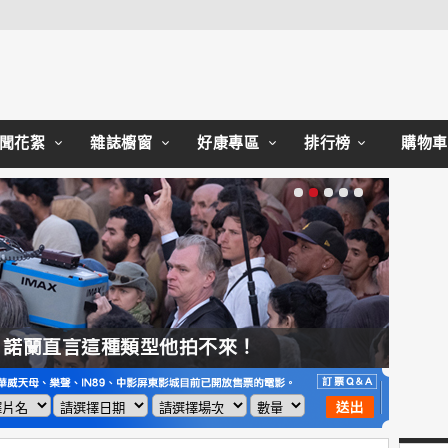
Close
聞花絮
雜誌櫥窗
好康專區
排行榜
購物車
，諾蘭直言這種類型他拍不來！