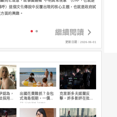
顯向它致意，故事圍繞著“不明異常現象”（UAP，也就是
的稱呼）這個文化傳說中反覆出現的核心主題，也就是政府試
這方面的興趣。
更新日期：2026-06-01
伊認為，
出國花費難抓？全包
克里斯多夫諾蘭反
法採用方
式海島假期，一價搞
擊，許多影評在批評
因是？
定食宿玩樂，省錢更
電影時有「根本上的
PR・Club Med Taiwan
省心！
缺陷」！