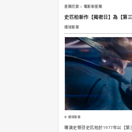
星聞花絮
電影新星聞
史匹柏新作【揭密日】為【第
環球影業
© 環球影業
導演史蒂芬史匹柏於1977年以【