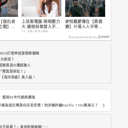
【復仇者
上班看電腦 眼睛壓力
麥特戴蒙曝在【奧德
之戰】導
大 護眼保單要入手
賽】片場人人平等，
蛛人：重
【安心護眼定期眼睛
沒有特殊待遇！
PR・安達人壽 安心護眼
錄！
險】
Recommended by
MAX打造神話冒險新巔峰
五大原因？
感動落淚大讚超動人
「簡直是胡扯！」
新片【海洋奇緣】真人版！
】重現80年代經典靈魂
維為這位導演向法官求情！他涉嫌詐騙Netflix 1100萬美元？
並不孤單？」真相即將揭曉⋯⋯