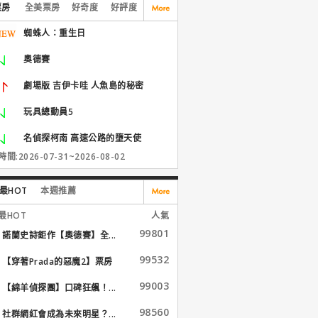
票房
全美票房
好奇度
好評度
蜘蛛人：重生日
奧德賽
劇場版 吉伊卡哇 人魚島的秘密
玩具總動員5
名偵探柯南 高速公路的墮天使
間:2026-07-31~2026-08-02
最HOT
本週推薦
最HOT
人氣
99801
諾蘭史詩鉅作【奧德賽】全...
99532
【穿著Prada的惡魔2】票房
大...
99003
【綿羊偵探團】口碑狂飆！...
98560
社群網紅會成為未來明星？...