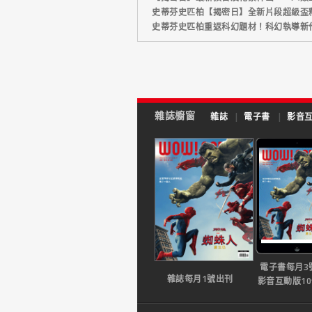
史蒂芬史匹柏【揭密日】全新片段超級盃
史蒂芬史匹柏重返科幻題材！科幻執導新
雜誌櫥窗
雜誌
|
電子書
|
影音
電子書每月3
雜誌每月1號出刊
影音互動版1