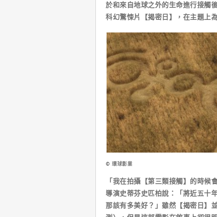
於和來自地球之外的生命進行接觸
科幻驚悚片【揭密日】，在主題上
© 環球影業
「我在拍攝【第三類接觸】的時候
導演史蒂芬史匹柏說：「將近五十
那該有多美好？」雖然【揭密日】