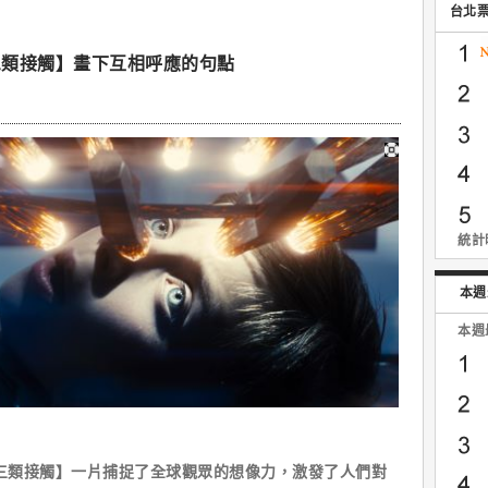
台北
三類接觸】畫下互相呼應的句點
統計時
本週
本週
第三類接觸】一片捕捉了全球觀眾的想像力，激發了人們對