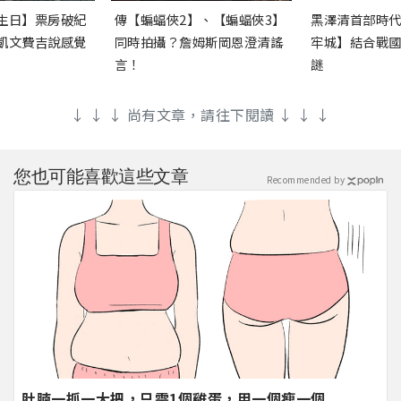
生日】票房破紀
傳【蝙蝠俠2】、【蝙蝠俠3】
黑澤清首部時
凱文費吉說感覺
同時拍攝？詹姆斯岡恩澄清謠
牢城】結合戰
言！
謎
↓ ↓ ↓ 尚有文章，請往下閱讀 ↓ ↓ ↓
您也可能喜歡這些文章
Recommended by
肚腩一抓一大把，只需1個雞蛋，用一個瘦一個