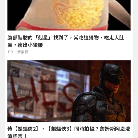
腹部脂肪的「剋星」找到了，常吃這幾物，吃走大肚
囊，瘦出小蠻腰
PR・新素簡
傳【蝙蝠俠2】、【蝙蝠俠3】同時拍攝？詹姆斯岡恩澄
清謠言！