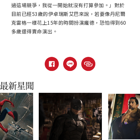
過這場競爭，我從一開始就沒有打算參加。」對於
目前已經53歲的伊卓瑞斯艾巴來說，若要像丹尼爾
克雷格一樣花上15年的時間扮演龐德，恐怕得到60
多歲還得賣命演出。