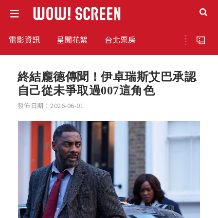
電影資訊
星聞花絮
台北票房
終結龐德傳聞！伊卓瑞斯艾巴承認
自己從未爭取過007這角色
發佈日期：2026-06-01