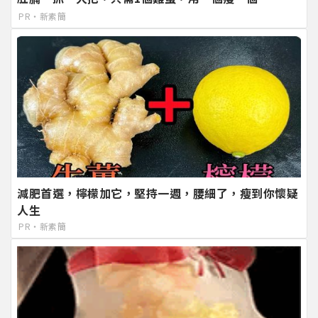
PR・新素簡
減肥首選，檸檬加它，堅持一週，腰細了，瘦到你懷疑
人生
PR・新素簡