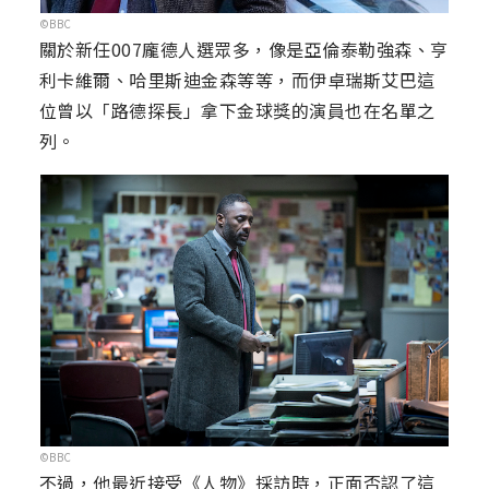
©BBC
關於新任007龐德人選眾多，像是亞倫泰勒強森、亨
利卡維爾、哈里斯迪金森等等，而伊卓瑞斯艾巴這
位曾以「路德探長」拿下金球獎的演員也在名單之
列。
©BBC
不過，他最近接受《人物》採訪時，正面否認了這