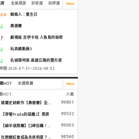
票房
全美票房
好奇度
好評度
蜘蛛人：重生日
奧德賽
劇場版 吉伊卡哇 人魚島的秘密
玩具總動員5
名偵探柯南 高速公路的墮天使
間:2026-07-31~2026-08-02
最HOT
本週推薦
最HOT
人氣
99801
諾蘭史詩鉅作【奧德賽】全...
99532
【穿著Prada的惡魔2】票房
大...
99003
【綿羊偵探團】口碑狂飆！...
98560
社群網紅會成為未來明星？...