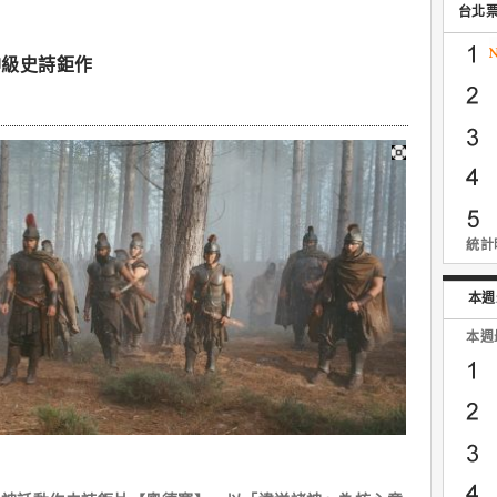
台北
神級史詩鉅作
統計時
本週
本週