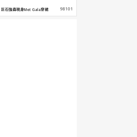
98101
巨石強森現身Met Gala穿裙
子...