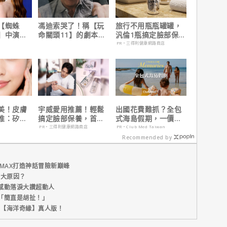
【蜘蛛
馮迪索哭了！稱【玩
旅行不用瓶瓶罐罐，
】中演的
命關頭11】的劇本是
汎倫1瓶搞定臉部保
為MCU埋
他十年來看過最佳！
養！
PR・三得利健康網路商店
美！皮膚
宇威愛用推薦！輕鬆
出國花費難抓？全包
推：矽谷
搞定臉部保養，首購
式海島假期，一價搞
肌膚由內而
只要$390
定食宿玩樂，省錢更
PR・三得利健康網路商店
PR・Club Med Taiwan
省心！
Recommended by
MAX打造神話冒險新巔峰
五大原因？
感動落淚大讚超動人
「簡直是胡扯！」
新片【海洋奇緣】真人版！