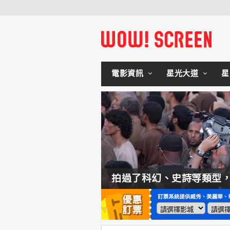
電影資訊
星光大道
星
如何交棒蜘蛛人？湯姆霍蘭：「我們有一個完整的計畫。」
拍過了科幻、史詩等類型