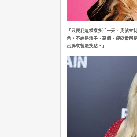
「只要我這模樣多活一天，我就會
色，不論是矮子、高個、瘦皮猴還
己胖來製造笑點。」