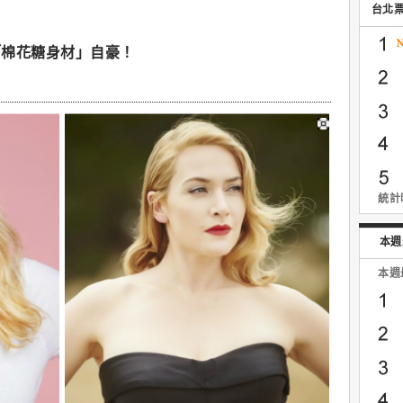
台北
「棉花糖身材」自豪！
統計時
本週
本週