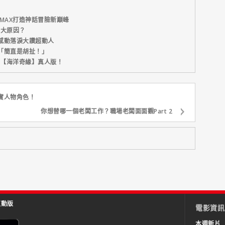
MAX打造神話冒險新巔峰
五大原因？
感動落淚大讚超動人
「簡直是胡扯！」
新片【海洋奇緣】真人版！
實人物角色！
你想替哪一個老闆工作？職場老闆面面觀Part 2
互動版
電影資訊
本週新片