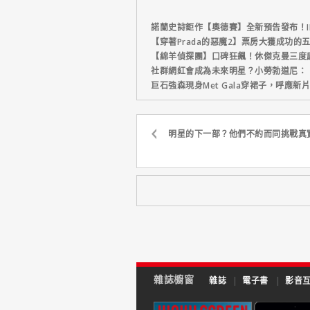
諾蘭史詩鉅作【奧德賽】全新預告發布！I
【穿著Prada的惡魔2】票房大獲成功的
【綿羊偵探團】口碑狂飆！休傑克曼三度
社群網紅會成為未來明星？小勞勃道尼：
巨石強森現身Met Gala穿裙子，呼應
明星的下一部？他們不約而同挑戰真
雜誌櫥窗
雜誌
|
電子書
|
影音