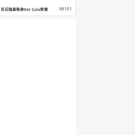
98101
巨石強森現身Met Gala穿裙
子...