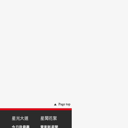
星光大道
星聞花絮
今日我最壽
電影新星聞