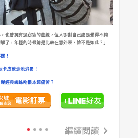
形，也曾擁有過窈窕的曲線，但人卻對自己總是覺得不夠
理解了，年輕的時候總是比較在意外表，誰不是如此？」
都露！
多狄卡皮歐泳池消暑！
自爆經典蜘蛛吻根本超痛苦？