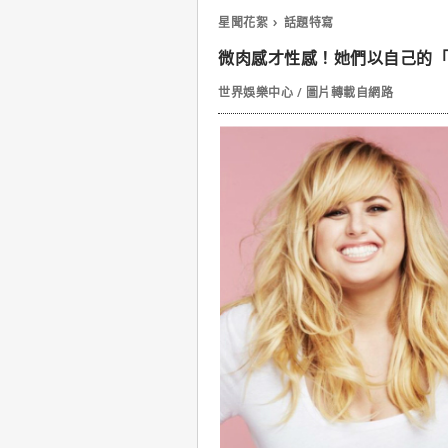
星聞花絮
話題特寫
微肉感才性感！她們以自己的
世界娛樂中心 / 圖片轉載自網路