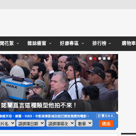
Close
聞花絮
雜誌櫥窗
好康專區
排行榜
購物車
，諾蘭直言這種類型他拍不來！