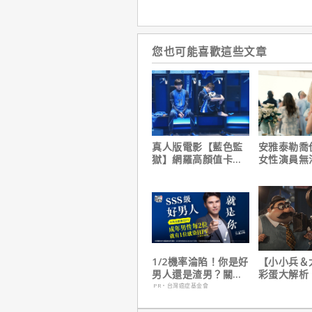
您也可能喜歡這些文章
真人版電影【藍色監
安雅泰勒喬
獄】網羅高顏值卡司
女性演員無
陣容
法演技的原
1/2機率淪陷！你是好
【小小兵＆
男人還是渣男？關鍵
彩蛋大解析
在這
耶考芬解密
PR・台灣癌症基金會
梗！