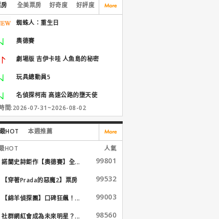
票房
全美票房
好奇度
好評度
蜘蛛人：重生日
奧德賽
劇場版 吉伊卡哇 人魚島的秘密
玩具總動員5
名偵探柯南 高速公路的墮天使
間:2026-07-31~2026-08-02
最HOT
本週推薦
最HOT
人氣
99801
諾蘭史詩鉅作【奧德賽】全...
99532
【穿著Prada的惡魔2】票房
大...
99003
【綿羊偵探團】口碑狂飆！...
98560
社群網紅會成為未來明星？...