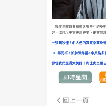
「我在年輕時曾有過各種尺寸的身
好，還可以更瘦更高更美。後來我
一張圖秒懂！名人們的真實身高全
BFF再同框！凱特溫絲蕾&李奧納
都怪我們想得太美好！陶比麥奎爾