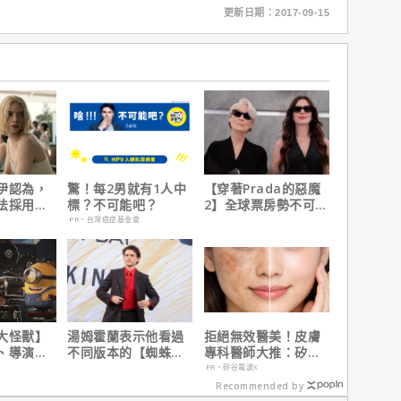
更新日期：2017-09-15
伊認為，
驚！每2男就有1人中
【穿著Prada的惡魔
法採用方
標？不可能吧？
2】全球票房勢不可
因是？
擋！蟬聯台美票房冠
PR・台灣癌症基金會
軍、兩週狂破4.3億美
元
大怪獸】
湯姆霍蘭表示他看過
拒絕無效醫美！皮膚
、導演皮
不同版本的【蜘蛛
專科醫師大推：矽谷
10個電影
人：重生日】剪輯，
電波 X 讓肌膚由內而
PR・矽谷電波X
這版完全不行！
外更強韌
Recommended by