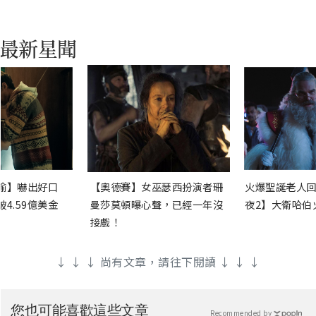
渝】嚇出好口
【奧德賽】女巫瑟西扮演者珊
火爆聖誕老人回
4.59億美金
曼莎莫頓曝心聲，已經一年沒
夜2】大衛哈伯
接戲！
↓ ↓ ↓ 尚有文章，請往下閱讀 ↓ ↓ ↓
您也可能喜歡這些文章
Recommended by