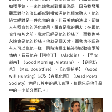
如釋重負，一來也讓我感到相當滿足，因為我發現
觀眾對他的演出都感到相當深刻也相當動人。他的
過世絕對是一件悲傷的事，但看著他的演出，卻讓
人有種奇妙的淨化效果。羅賓是我的朋友；在跟他
合作拍片之前，我就已經是他的粉絲了，而我也將
永遠會是他的粉絲。他就是個天才，而我也不認為
有人可以像他一樣，同時演繹出搞笑與感動這兩股
情緒。看看他在【阿拉丁】（Aladdin）、【早安，
越南】（Good Morning, Vietnam）、【窈窕奶
爸】（Mrs. Doubtfire）、【心靈捕手】（Good
Will Hunting）以及【春風化雨】（Dead Poets
Society）等經典片中的超凡表現，這還只是他作品
中的一小部分而已。」