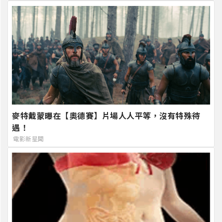
麥特戴蒙曝在【奧德賽】片場人人平等，沒有特殊待
遇！
電影新星聞