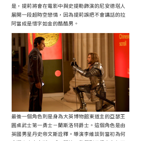
是，提莉將會在電影中與史提勒飾演的尼安德塔人
展開一段超時空戀情，因為提莉誤把不會講話的拉
阿當成是惜字如金的酷酷男。
最後一個角色則是身為大英博物館東道主的亞瑟王
圓桌武士第一勇士－蘭斯洛特爵士。這個角色是由
英國男星丹史帝文斯詮釋。導演李維談到當初為何