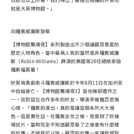
以綜合以上所需，我們得出了最適合拍攝的外景地
就是大英博物館。」
向羅賓威廉斯致敬
【博物館驚魂夜】系列製造出不少個讓觀眾喜愛的
歷史人物角色，當中最具人氣的當然是非羅賓威廉
斯（Robin Williams）飾演的美國第26任總統泰迪
羅斯福莫屬！
好萊塢喜劇泰斗羅賓威廉斯於今年8月11日在加州家
中自縊身亡，【博物館驚魂夜3】是他幾部遺作之
一。談到這位合作多年的好友，導演李維難忍悲傷
心情，「羅賓的演出，真的是讓這個系列大大增
色，這是實在話。在羅賓去世之後，我曾辦了好幾
場試片，當時完全不知道觀眾看了之後會有什麼樣
的反應，不過我可以說，觀眾的反應一來讓我感到