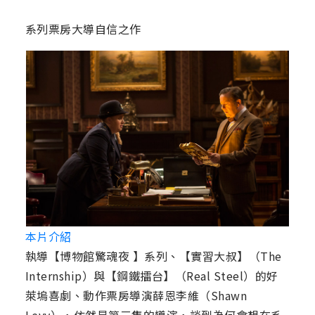
系列票房大導自信之作
本片介紹
執導【博物館驚魂夜 】系列、【實習大叔】（The
Internship）與【鋼鐵擂台】（Real Steel）的好
萊塢喜劇、動作票房導演薛恩李維（Shawn