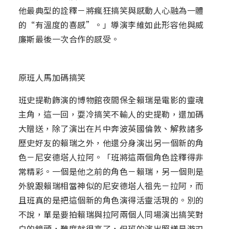
他最典型的詮釋－將瘋狂搞笑與感動人心融為一體
的“有溫度的喜感”。」導演李維如此形容他與威
廉斯最後一次合作的感受。
原班人馬加碼搞笑
班史提勒飾演的博物館夜間保全賴瑞是電影的靈魂
主角，這一回，耍冷搞笑不輸人的史提勒，還加碼
大贈送，除了演出在片中奔波英國倫敦、解救諸多
歷史好友的賴瑞之外，他還分身演出另一個新的角
色－尼安德塔人拉阿。「班將這兩個角色詮釋得非
常精彩。一個是他之前的角色－賴瑞，另一個則是
外貌跟賴瑞相當神似的尼安德塔人祖先－拉阿，而
且班真的是把這個新的角色演得活靈活現的。別的
不說，單是要拍賴瑞與拉阿兩個人同場演出搞笑對
白的鏡頭，難度就很高了，但班的演出照樣是游刃