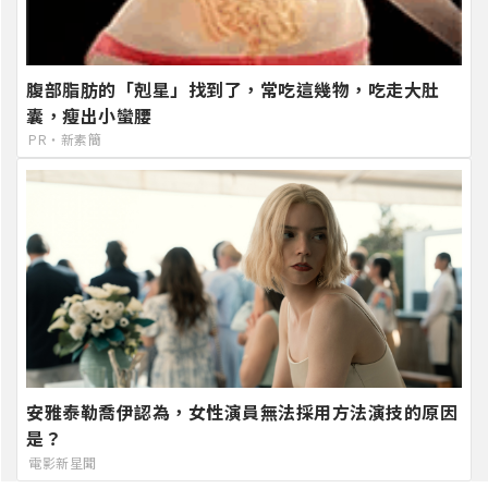
腹部脂肪的「剋星」找到了，常吃這幾物，吃走大肚
囊，瘦出小蠻腰
PR・新素簡
安雅泰勒喬伊認為，女性演員無法採用方法演技的原因
是？
電影新星聞