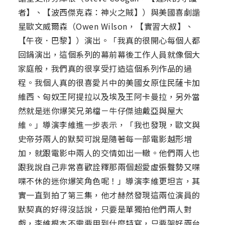
者】、【波西傑克森：神火之賊】）與美國喜劇諧
星歐文威爾森（Owen Wilson，【實習大叔】、
【午夜．巴黎】）演出。「我真的很開心每個人都
回鍋演出，這個系列的幕前幕後工作人員就像個大
家庭般，我們真的很享受打造這個系列作品的過
程。我個人真的很喜愛片中的美國女原住民薩卡加
維西、匈奴王阿提拉以及埃及王阿卡曼拉，另外當
然就是迷你爆笑兄弟檔－牛仔傑迪戴亞與屋大
維。」導演李維進一步表示，「我也發現，歐文與
史帝芬兩人的默契可說是隨著每一部電影越形增
加，就跟電影中兩人的交情如出一轍。他們兩人也
跟我說自己非常喜歡詮釋那兩個超愛虛張聲勢又喋
喋不休的迷你爆笑角色呢！」導演李維更坦言，其
實一直到拍了第三集，他才赫然發現這兩位演員的
默契真的好得沒話說，只要是單獨拍他們兩人對
戲，李維根本不需要用到什麼特寫，只要架好兩台