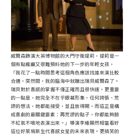
威爾森飾演大英博物館的大門守衛提莉，提莉是一
個有點瘋癲又很難預料她的下一步的年輕女孩，
「我花了一點時間思考這個角色應該找誰來演比較
合適，突然間，我的腦海中就蹦出瑞貝威爾森了。
瑞貝對於喜感的掌握不僅正確而且很快速，更重要
的一點是，她完全不在乎銀幕形象，任何誇張、荒
謬的想法，她都能接受，並且放得開，而這正是構
成喜劇的最關鍵要素：再荒謬的點子，你都能夠臉
不紅氣不喘地表演出來。」導演李維顯然相當看好
這位好萊塢新生代喜感女星的未來表現。更搞笑的