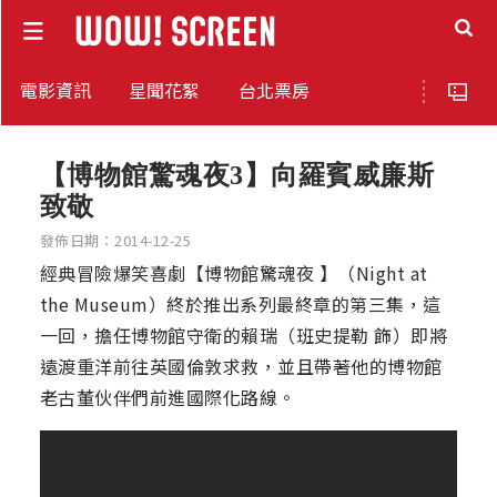
電影資訊
星聞花絮
台北票房
【博物館驚魂夜3】向羅賓威廉斯
致敬
發佈日期：2014-12-25
經典冒險爆笑喜劇【博物館驚魂夜 】（Night at
the Museum）終於推出系列最終章的第三集，這
一回，擔任博物館守衛的賴瑞（班史提勒 飾）即將
遠渡重洋前往英國倫敦求救，並且帶著他的博物館
老古董伙伴們前進國際化路線。