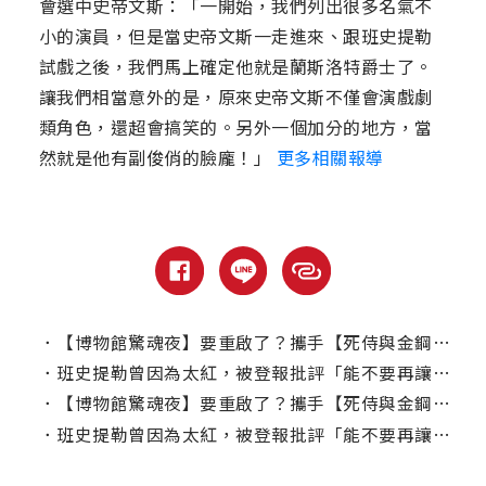
會選中史帝文斯：「一開始，我們列出很多名氣不
小的演員，但是當史帝文斯一走進來、跟班史提勒
試戲之後，我們馬上確定他就是蘭斯洛特爵士了。
讓我們相當意外的是，原來史帝文斯不僅會演戲劇
類角色，還超會搞笑的。另外一個加分的地方，當
然就是他有副俊俏的臉龐！」
更多相關報導
．
【博物館驚魂夜】要重啟了？攜手【死侍與金鋼狼】製片團隊！
．
班史提勒曾因為太紅，被登報批評「能不要再讓他演喜劇了嗎？」
．
【博物館驚魂夜】要重啟了？攜手【死侍與金鋼狼】製片團隊！
．
班史提勒曾因為太紅，被登報批評「能不要再讓他演喜劇了嗎？」