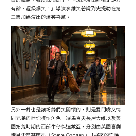
有餘、超級爆笑。」導演李維笑著說到史提勒在第
三集加碼演出的爆笑喜感。
另外一對也是讓粉絲們笑開懷的，則是愛鬥嘴又情
同兄弟的迷你模型角色－羅馬百夫長屋大維以及美
國拓荒時期的西部牛仔傑迪戴亞，分別由英國喜劇
諧星史蒂芬庫根（Steve Coogan，【遲來的守護