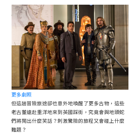
更多劇照
但這趟冒險旅途卻也意外地喚醒了更多古物，這些
老古董遠赴重洋地來到英國踩街，究竟會與地頭蛇
們將鬧出什麼笑話？刺激驚險的旅程又會碰上什麼
難題？