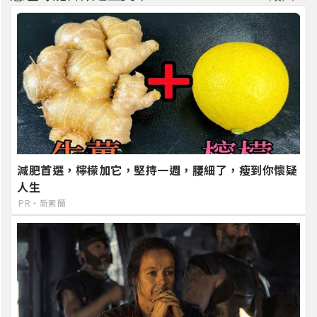
減肥首選，檸檬加它，堅持一週，腰細了，瘦到你懷疑
人生
PR・新素簡