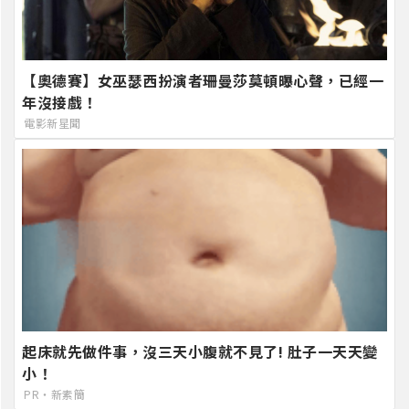
【奧德賽】女巫瑟西扮演者珊曼莎莫頓曝心聲，已經一
年沒接戲！
電影新星聞
起床就先做件事，沒三天小腹就不見了! 肚子一天天變
小！
PR・新素簡