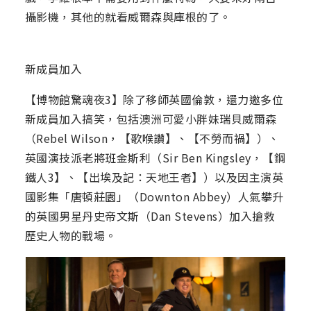
攝影機，其他的就看威爾森與庫根的了。
新成員加入
【博物館驚魂夜3】除了移師英國倫敦，還力邀多位
新成員加入搞笑，包括澳洲可愛小胖妹瑞貝威爾森
（Rebel Wilson，【歌喉讚】、【不勞而禍】）、
英國演技派老將班金斯利（Sir Ben Kingsley，【鋼
鐵人3】、【出埃及記：天地王者】）以及因主演英
國影集「唐頓莊園」（Downton Abbey）人氣攀升
的英國男星丹史帝文斯（Dan Stevens）加入搶救
歷史人物的戰場。