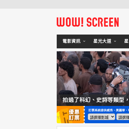
電影資訊
星光大道
星
如何交棒蜘蛛人？湯姆霍蘭：「我們有一個完整的計畫。」
拍過了科幻、史詩等類型