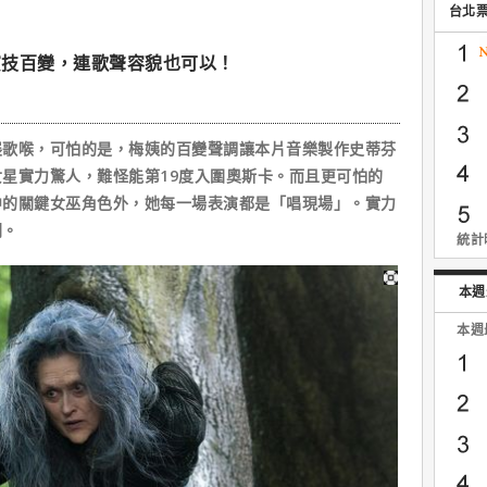
台北
演技百變，連歌聲容貌也可以！
喉，可怕的是，梅姨的百變聲調讓本片音樂製作史蒂芬
星實力驚人，難怪能第19度入圍奧斯卡。而且更可怕的
中的關鍵女巫角色外，她每一場表演都是「唱現場」。實力
劇。
統計時
本週
本週