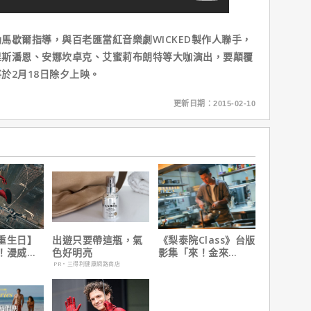
歇爾指導，與百老匯當紅音樂劇WICKED製作人聯手，
里斯潘恩、安娜坎卓克、艾蜜莉布朗特等大咖演出，要顛覆
於2月18日除夕上映。
更新日期：2015-02-10
重生日】
出遊只要帶這瓶，氣
《梨泰院Class》台版
！漫威總
色好明亮
影集「來！金來
說感覺很
號！」HBO Max熱血
PR・三得利健康網路商店
上線