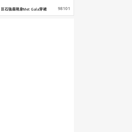
98101
巨石強森現身Met Gala穿裙
子...