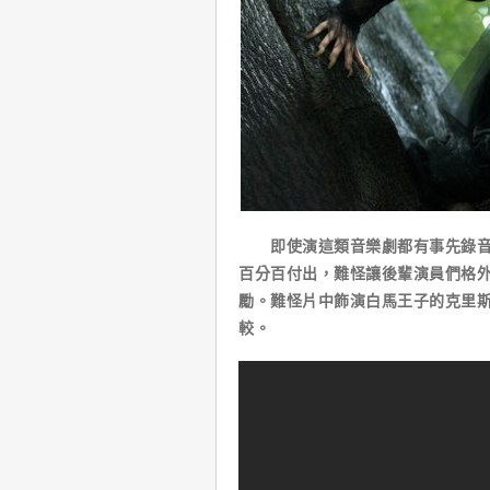
即使演這類音樂劇都有事先錄音，
百分百付出，難怪讓後輩演員們格
勵。難怪片中飾演白馬王子的克里
較。