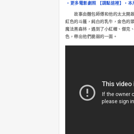
‧更多電影劇照 【請點這裡】
‧本
故事由麵包師傅和他的太太開啟，
紅色的斗篷，純白的乳牛，金色的
魔法黑森林，遇到了小紅帽、傑克
色，帶出他們脆弱的一面。