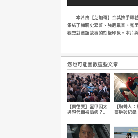
本片由【芝加哥】金獎推手羅勃馬
集結了梅莉史翠普、強尼戴普、克
觀眾對童話故事的刻板印象。本片將
您也可能喜歡這些文章
【奧德賽】盔甲因太
【蜘蛛人：
過現代而被詬病？導
票房破紀錄
演克里斯多夫諾蘭親
裁凱文費吉
自解釋！
讚！