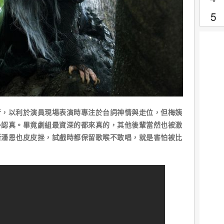
以利於演員現場表演時專注於台詞神情與走位，但梅姨
外認真。畢竟劇組最資深的都來真的，其他後輩當然也被激
斯潘恩也皮皮挫，試戲時都保留歌喉不敢唱，就是害怕被比