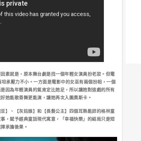
素就是，原本舞台劇是找一個年輕女演員扮老妝。但電
姨坦承壓力不小。一方面是電影中的女巫有兩個扮相，一個
面是因為年輕演員的氣肯定比她足，所以讓她對這戲的所有
還好她能歌善舞更能演，讓她再次入圍奧斯卡。
】、【灰姑娘】和【長髮公主】四個耳熟能詳的格林童
故事，賦予經典童話現代寓意，「幸福快樂」的結局只是短
選擇承擔後果。