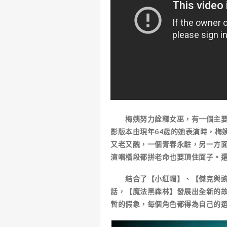
梅姨努力詮釋女巫，有一個主要因
影版本由現年64歲的她表演時，梅
又老又醜，一個青春永駐，另一方
演唱橋段都拼老命也要頂住面子。
結合了【小紅帽】、【傑克與豌豆
話，【魔法黑森林】發展出全新的
暫的假象，每個角色都得為自己的