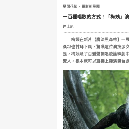
星聞花絮
電影新星聞
一百種唱歌的方式！「梅姨」
迪士尼
梅姨在新片【魔法黑森林】一展歌
桑坦也甘拜下風，驚嘆這位演技派女
是，梅姨除了百變聲調唱歌詮釋劇
驚人，根本就可以直接上陣演舞台