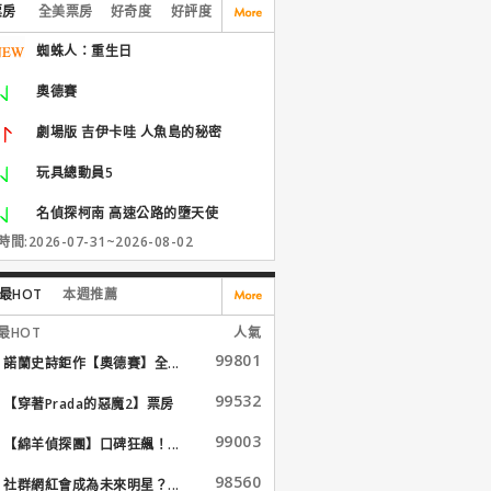
票房
全美票房
好奇度
好評度
蜘蛛人：重生日
奧德賽
劇場版 吉伊卡哇 人魚島的秘密
玩具總動員5
名偵探柯南 高速公路的墮天使
間:2026-07-31~2026-08-02
最HOT
本週推薦
最HOT
人氣
99801
諾蘭史詩鉅作【奧德賽】全...
99532
【穿著Prada的惡魔2】票房
大...
99003
【綿羊偵探團】口碑狂飆！...
98560
社群網紅會成為未來明星？...