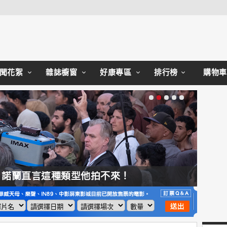
Close
聞花絮
雜誌櫥窗
好康專區
排行榜
購物車
，諾蘭直言這種類型他拍不來！