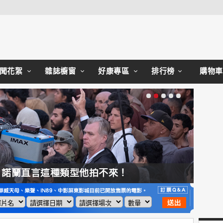
Close
聞花絮
雜誌櫥窗
好康專區
排行榜
購物車
，諾蘭直言這種類型他拍不來！