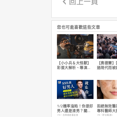
您也可能喜歡這些文章
【小小兵＆大怪獸】
【奧德賽】
彩蛋大解析、導演皮
過現代而被
耶考芬解密10個電影
演克里斯多
梗！
自解釋！
1/2機率淪陷！你是好
拒絕無效醫
男人還是渣男？關鍵
專科醫師大
在這
電波 X 讓
PR・台灣癌症基金會
PR・矽谷電波X