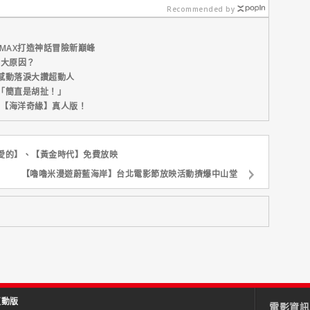
齡好膚質
世代
Recommended by
MAX打造神話冒險新巔峰
五大原因？
感動落淚大讚超動人
「簡直是胡扯！」
新片【海洋奇緣】真人版！
愛的】、【黃金時代】免費放映
【嚕嚕米漫遊蔚藍海岸】台北電影節放映活動擠爆中山堂
互動版
電影資訊