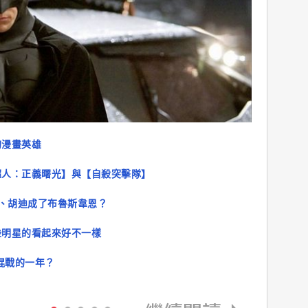
的漫畫英雄
超人：正義曙光】與【自殺突擊隊】
超人、胡迪成了布魯斯韋恩？
些明星的看起來好不一樣
混戰的一年？