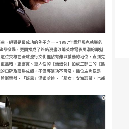
曲，絕對是最成功的例子之一。1997年喬舒馬克執導的
碑都慘爆，更間接成了終結漫畫改編英雄電影風潮的罪魁
」這位英雄在全球流行文化裡佔有難以撼動的地位，直到克
－更黑暗、更寫實、更人性的【蝙蝠俠】拍成三部曲的【黑
麗的口碑及票房成績，不但導演功不可沒，幾位主角像是
」希斯萊傑、「班恩」湯姆哈迪、「貓女」安海瑟薇，也都