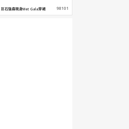
98101
巨石強森現身Met Gala穿裙
子...