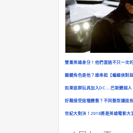
雙重英雄身分！他們當過不只一次
關鍵角色是他？誰串起【蝙蝠俠對
如果這群玩具加入DC....巴斯變
好難接受這種變髮？不同髮型讓這
世紀大對決！2018將是英雄電影大