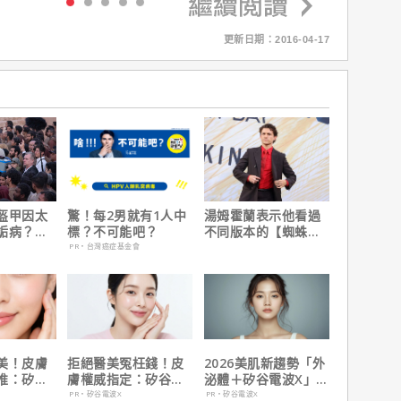
更新日期：2016-04-17
盔甲因太
驚！每2男就有1人中
湯姆霍蘭表示他看過
詬病？導
標？不可能吧？
不同版本的【蜘蛛
夫諾蘭親
人：重生日】剪輯，
PR・台灣癌症基金會
這版完全不行！
美！皮膚
拒絕醫美冤枉錢！皮
2026美肌新趨勢「外
推：矽谷
膚權威指定：矽谷電
泌體＋矽谷電波X」聯
肌膚由內而
波 X 由內而外養出逆
手，開啟高階養膚新
PR・矽谷電波X
PR・矽谷電波X