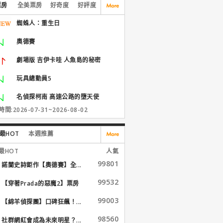
票房
全美票房
好奇度
好評度
蜘蛛人：重生日
奧德賽
劇場版 吉伊卡哇 人魚島的秘密
玩具總動員5
名偵探柯南 高速公路的墮天使
間:2026-07-31~2026-08-02
最HOT
本週推薦
最HOT
人氣
99801
諾蘭史詩鉅作【奧德賽】全...
99532
【穿著Prada的惡魔2】票房
大...
99003
【綿羊偵探團】口碑狂飆！...
98560
社群網紅會成為未來明星？...