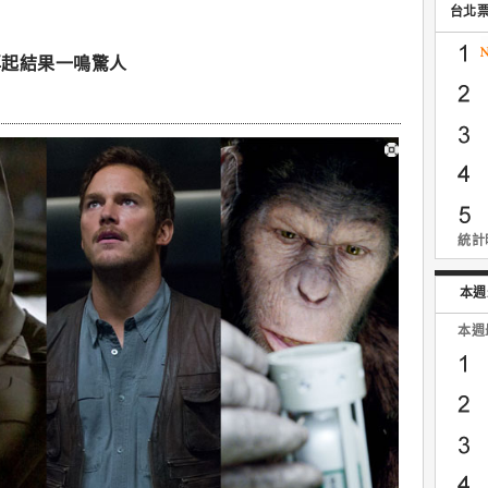
台北
再起結果一鳴驚人
統計時
本週
本週