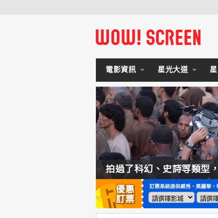
電影資訊
星光大道
星
如何交棒蜘蛛人？湯姆霍蘭：「我們有一個完整的計畫。」
拍過了科幻、史詩等類型