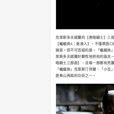
克里斯多夫諾蘭的【黑暗騎士】三部
【蝙蝠俠4：急凍人】，不僅票房口
禍首。但不可否認的是，「蝙蝠俠
里斯多夫諾蘭計劃性地把他的版本
暗騎士三部曲】，且每一部都有亮
「蝙蝠俠」克里斯汀貝爾、「小丑
是東山再起的功臣之一。