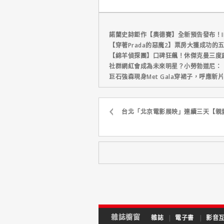
外更強韌
諾蘭史詩鉅作【奧德賽】全新預告發布！I
【穿著Prada的惡魔2】票房大獲成功的
【綿羊偵探團】口碑狂飆！休傑克曼三度
社群網紅會成為未來明星？小勞勃道尼：
巨石強森現身Met Gala穿裙子，呼應
台北「北京電影展映」連續三天【親
雜誌櫥窗
雜誌
|
電子書
|
影音