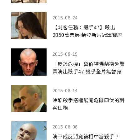
2015-08-24
【刺客任務：殺手47】殺出
2850萬票房 榮登新片冠軍寶座
2015-08-19
「反恐危機」魯伯特佛蘭德超敬
業演出殺手47 幾乎全片無替身
2015-08-14
冷酷殺手搭檔展開危機四伏的刺
客任務
2015-08-06
演不成反派竟被相中當殺手？