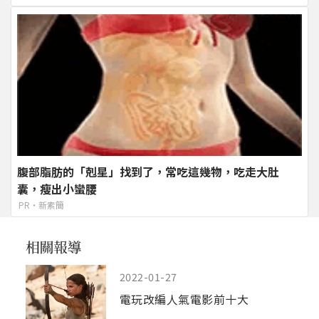
腹部脂肪的「剋星」找到了，常吃這幾物，吃走大肚
囊，瘦出小蠻腰
PR・新素簡
2022-01-27
電玩改編人氣電影前十大