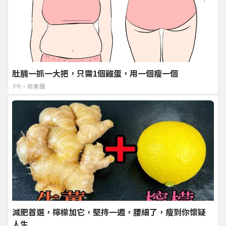
肚腩一抓一大把，只需1個雞蛋，用一個瘦一個
PR・新素簡
減肥首選，檸檬加它，堅持一週，腰細了，瘦到你懷疑
人生