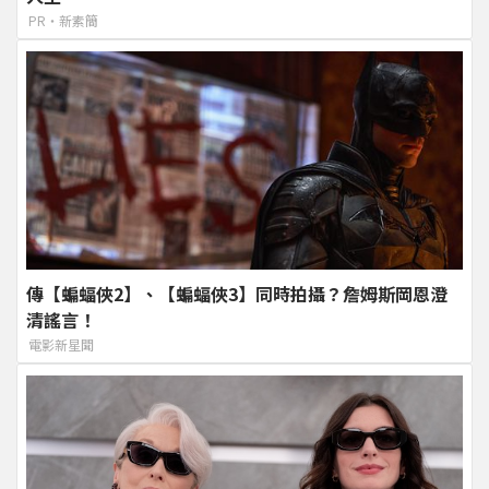
PR・新素簡
傳【蝙蝠俠2】、【蝙蝠俠3】同時拍攝？詹姆斯岡恩澄
清謠言！
電影新星聞