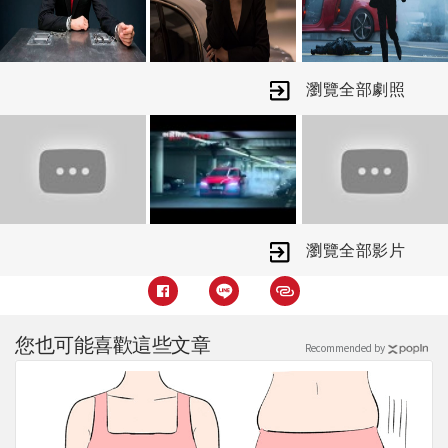
個企圖挖掘他的機密，以培養出比他更
強大的殺人軍隊之巨型組織，並將與一
名可能握有擊潰這個神秘邪惡組織關鍵
瀏覽全部劇照
機密的女性聯手，同時，逐步解開他個
人身世背後的真相，並展開最龐大的刺
客任務，以殲滅最頑固致命的敵手。
瀏覽全部影片
您也可能喜歡這些文章
Recommended by