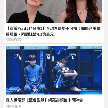
【穿著Prada的惡魔2】全球票房勢不可擋！蟬聯台美票
房冠軍、兩週狂破4.3億美元
電影新星聞
真人版電影【藍色監獄】網羅高顏值卡司陣容
電影新星聞