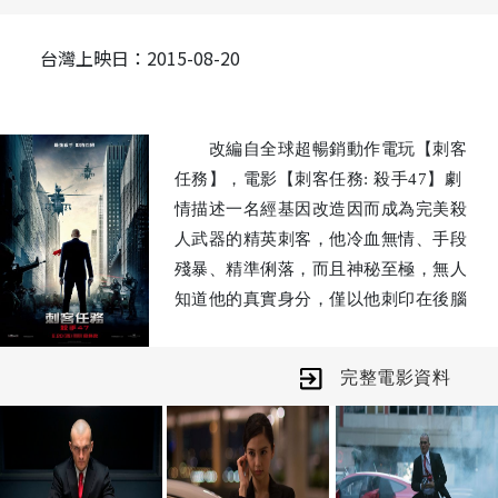
台灣上映日：2015-08-20
改編自全球超暢銷動作電玩【刺客
任務】，電影【刺客任務: 殺手47】劇
情描述一名經基因改造因而成為完美殺
人武器的精英刺客，他冷血無情、手段
殘暴、精準俐落，而且神秘至極，無人
知道他的真實身分，僅以他刺印在後腦
勺的條碼刺青最後兩碼數字「47」作為
辨識，故又名「殺手47」，他是實驗室
完整電影資料
培養出的第47位基因改造複製人，擁有
前所未見的體能、速度、耐力及智慧，
也是當中最成功的結晶。
殺手47所要面臨的考驗是要對抗一