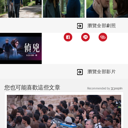
來的庭審，迫使安德亞諾多利亞與維吉
妮雅費拉拉，必須在三個小時內，擬好
辯護策略並尋找無罪證明。在無路可退
瀏覽全部劇照
的情況下，安德亞諾多利亞被迫只好托
出實情…。
瀏覽全部影片
您也可能喜歡這些文章
Recommended by