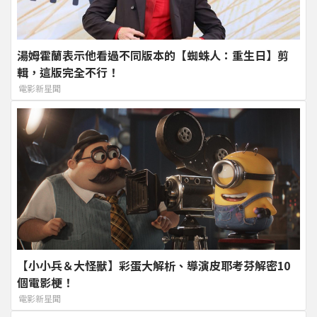
湯姆霍蘭表示他看過不同版本的【蜘蛛人：重生日】剪
輯，這版完全不行！
電影新星聞
【小小兵＆大怪獸】彩蛋大解析、導演皮耶考芬解密10
個電影梗！
電影新星聞