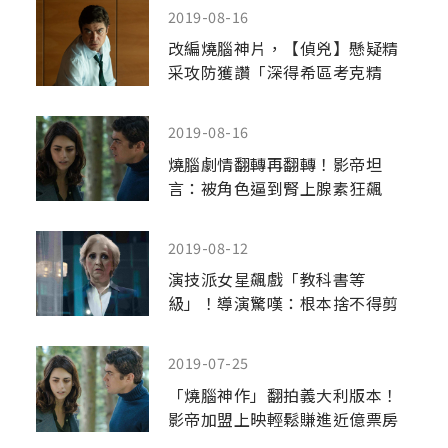
2019-08-16
改編燒腦神片，【偵兇】懸疑精
采攻防獲讚「深得希區考克精
髓」
2019-08-16
燒腦劇情翻轉再翻轉！影帝坦
言：被角色逼到腎上腺素狂飆
2019-08-12
演技派女星飆戲「教科書等
級」！導演驚嘆：根本捨不得剪
掉！
2019-07-25
「燒腦神作」翻拍義大利版本！
影帝加盟上映輕鬆賺進近億票房