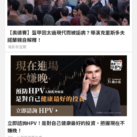
【奧德賽】盔甲因太過現代而被詬病？導演克里斯多夫
諾蘭親自解釋！
電影新星聞
立即諮詢HPV！是對自己健康最好的投資，把握現在不
嫌晚！