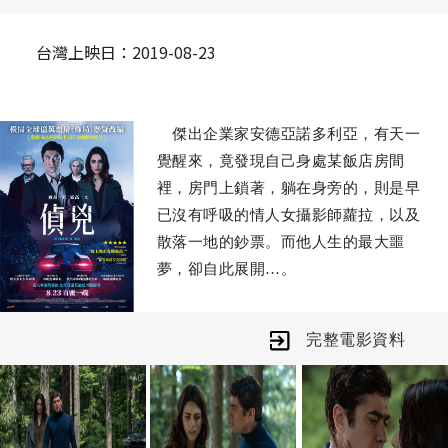
台灣上映日：2019-08-23
傑出企業家安德亞諾多利亞，有天一
覺醒來，竟發現自己身處某飯店房間
裡，房門上鎖著，躺在身旁的，則是早
已沒有呼吸的情人女攝影師蘿拉，以及
散落一地的鈔票。而他人生的最大噩
夢，卻自此展開…。
多利亞被檢方以謀殺罪起訴，為證明
自己的清白，他聘請了大律師維吉妮雅
完整電影資料
費拉拉來為自己辯護，費拉拉以從未輸
過一場官司而聞名，並將極力捍衛他的
清白，證明他是無罪的。
就在關鍵證人的突然出現以及即將到