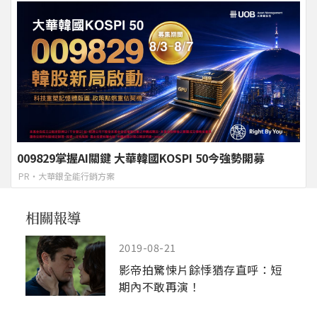
009829掌握AI關鍵 大華韓國KOSPI 50今強勢開募
PR・大華銀全能行銷方案
2019-08-21
影帝拍驚悚片餘悸猶存直呼：短
期內不敢再演！