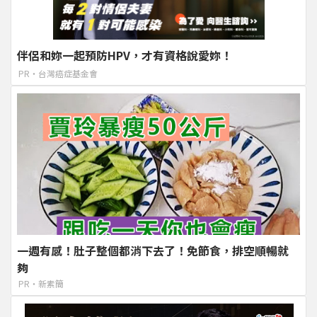
伴侶和妳一起預防HPV，才有資格說愛妳！
PR・台灣癌症基金會
一週有感！肚子整個都消下去了！免節食，排空順暢就
夠
PR・新素簡