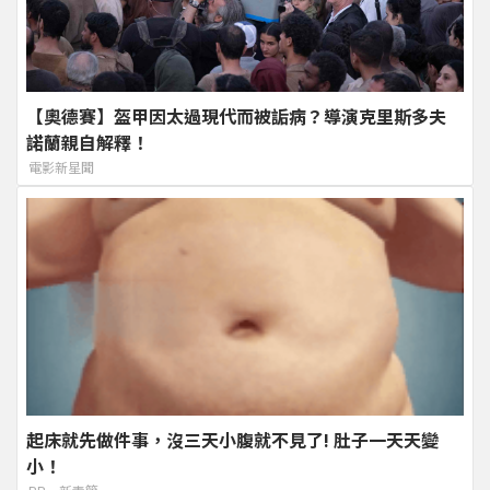
【奧德賽】盔甲因太過現代而被詬病？導演克里斯多夫
諾蘭親自解釋！
電影新星聞
起床就先做件事，沒三天小腹就不見了! 肚子一天天變
小！