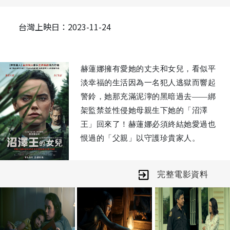
台灣上映日：2023-11-24
赫蓮娜擁有愛她的丈夫和女兒，看似平
淡幸福的生活因為一名犯人逃獄而響起
警鈴，她那充滿泥濘的黑暗過去——綁
架監禁並性侵她母親生下她的「沼澤
王」回來了！赫蓮娜必須終結她愛過也
恨過的「父親」以守護珍貴家人。
完整電影資料