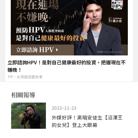
立即諮詢HPV！是對自己健康最好的投資，把握現在不
嫌晚！
PR・台灣癌症基金會
2023-11-23
外媒好評！黑暗安徒生【沼澤王
的女兒】登上大銀幕