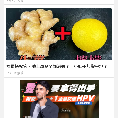
PR・新素簡
檸檬搭配它，臉上斑點全部消失了，小肚子都變平坦了
PR・新素簡