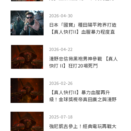
襲】｜本周上線、電視首播推薦
2026-04-30
日本「國寶」種田陽平跨界打造
【真人快打II】血腥暴力程度直
升「限制級」
2026-04-22
淺野忠信揪黑袍男神參戰 【真人
快打 II】狂打20場死鬥
2026-02-26
【真人快打II】暴力血腥再升
級！金球獎視帝真田廣之與淺野
忠信回歸決一死戰
2025-07-18
強尼凱吉參上！經典電玩再戰大