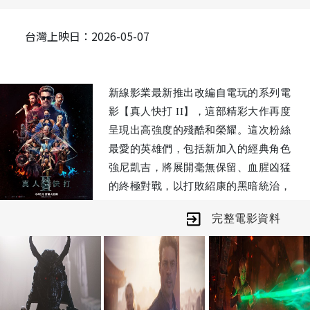
台灣上映日：2026-05-07
新線影業最新推出改編自電玩的系列電
影【真人快打 II】，這部精彩大作再度
呈現出高強度的殘酷和榮耀。這次粉絲
最愛的英雄們，包括新加入的經典角色
強尼凱吉，將展開毫無保留、血腥凶猛
的終極對戰，以打敗紹康的黑暗統治，
此人威脅了陽間及其守護者的生存。
完整電影資料