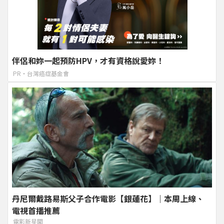
伴侶和妳一起預防HPV，才有資格說愛妳！
PR・台灣癌症基金會
丹尼爾戴路易斯父子合作電影【銀蓮花】｜本周上線、
電視首播推薦
電影新星聞