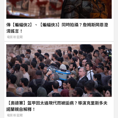
傳【蝙蝠俠2】、【蝙蝠俠3】同時拍攝？詹姆斯岡恩澄
清謠言！
電影新星聞
【奧德賽】盔甲因太過現代而被詬病？導演克里斯多夫
諾蘭親自解釋！
電影新星聞