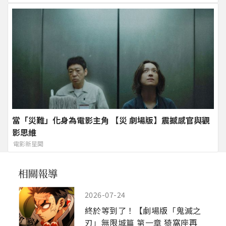
當「災難」化身為電影主角 【災 劇場版】震撼感官與觀
影思維
電影新星聞
2026-07-24
終於等到了！【劇場版「鬼滅之
刃」無限城篇 第一章 猗窩座再