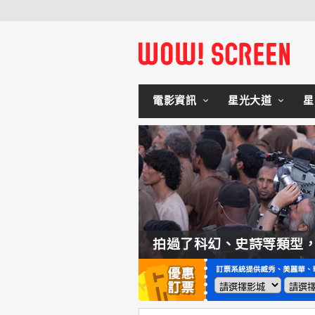
電影資訊
星光大道
星
如何交棒蜘蛛人？湯姆霍蘭：「我們有一個完整的計畫。」
拍過了科幻、史詩等類型