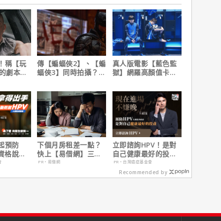
！稱【玩
傳【蝙蝠俠2】、【蝙
真人版電影【藍色監
】的劇本是
蝠俠3】同時拍攝？詹
獄】網羅高顏值卡司
過最佳！
姆斯岡恩澄清謠言！
陣容
起預防
下個月房租差一點？
立即諮詢HPV！是對
有資格說愛
快上【易借網】三分
自己健康最好的投
鐘解決燃眉之急
資，把握現在不嫌
會
PR・易借網
PR・台灣癌症基金會
晚！
Recommended by