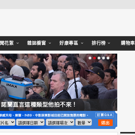
聞花絮
雜誌櫥窗
好康專區
排行榜
購物車
，諾蘭直言這種類型他拍不來！