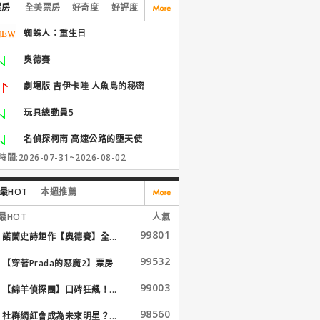
票房
全美票房
好奇度
好評度
蜘蛛人：重生日
奧德賽
劇場版 吉伊卡哇 人魚島的秘密
玩具總動員5
名偵探柯南 高速公路的墮天使
間:2026-07-31~2026-08-02
最HOT
本週推薦
最HOT
人氣
99801
諾蘭史詩鉅作【奧德賽】全...
99532
【穿著Prada的惡魔2】票房
大...
99003
【綿羊偵探團】口碑狂飆！...
98560
社群網紅會成為未來明星？...