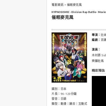
電影資訊 > 催眠麥克風
HYPNOSISMIC -Division Rap Battle- Movie
催眠麥克風
導演：
辻
編劇：
百
演員：
木村昴 Sub
齊藤壯馬
國別：日本
片長：96-120分鐘
發音：日語
類型：動漫｜饒舌｜互動式