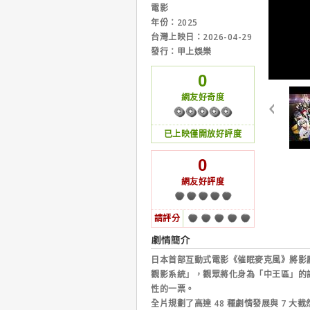
電影
年份：2025
台灣上映日：2026-04-29
發行：甲上娛樂
0
網友好奇度
已上映僅開放好評度
0
網友好評度
請評分
日本首部互動式電影《催眠麥克風》將影廳轉
觀影系統」，觀眾將化身為「中王區」的評審
性的一票。
全片規劃了高達 48 種劇情發展與 7 