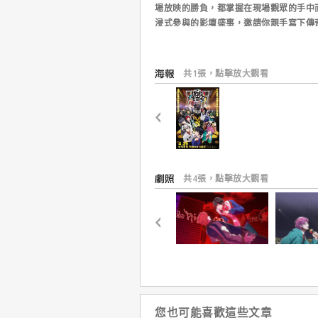
場放映的勝負，都掌握在現場觀眾的手中
浸式參與的影壇盛事，邀請你親手寫下傳
在武力戰爭被徹底根除的「H時代」，取
裡，Flow就是你的戰鬥力，歌詞和韻腳
對手炸翻！由女性領袖率領的「言之葉黨
共1張，點擊放大觀看
地的六大MC團體：池袋「Buster Bros!!!
「Matenro」、大阪「DOTSUITARE-
強領地爭奪戰。決定國家未來走向的最終
共4張，點擊放大觀看
您也可能喜歡這些文章