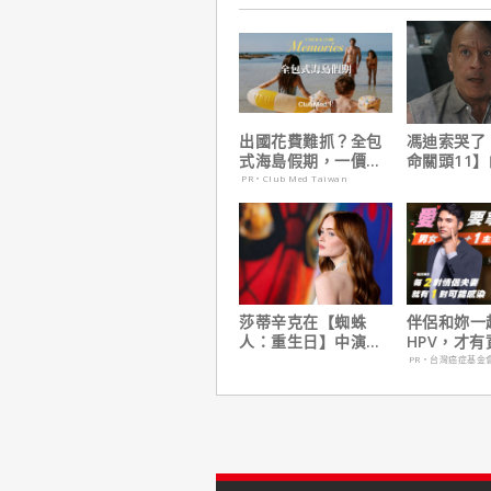
出國花費難抓？全包
馮迪索哭了
式海島假期，一價搞
命關頭11
定食宿玩樂，省錢更
他十年來看
PR・Club Med Taiwan
省心！
莎蒂辛克在【蜘蛛
伴侶和妳一
人：重生日】中演的
HPV，才
角色，如何為MCU埋
妳！
PR・台灣癌症基金
下伏筆？