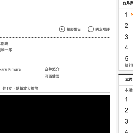
台北
本剛典
瀨雄一郎
統計時
aru Kimura
白井悠介
河西健吾
本週
共1支，點擊放大播放
本週