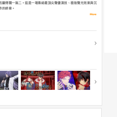
而顯得獨一無二。這是一場集結最頂尖聲優演技、極致聲光效果與沉
奇的終章。
而代之的是能直接干擾人心、引發神經震盪的「催眠麥克風」。在這
成了子彈，男人們不再揮動拳頭，而是以饒舌作為刀鋒，在節奏中把
」統治著中王區，並主辦了全國最大規模「嘻哈對決」，來自日本各
」、橫濱「MAD TRIGGER CREW」、澀谷「Fling Posse」、新宿
HOMPO」、名古屋「Bad Ass Temple」早已蓄勢待發，展開史上最
對決即將引爆，誰能站上巔峰？這一切，由你說了算！