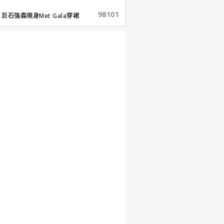
98101
巨石強森現身Met Gala穿裙
子...