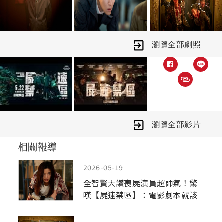
瀏覽全部劇照
瀏覽全部影片
2026-05-19
全智賢大讚喪屍演員超帥氣！驚
嘆【屍速禁區】：電影劇本就該
這樣！