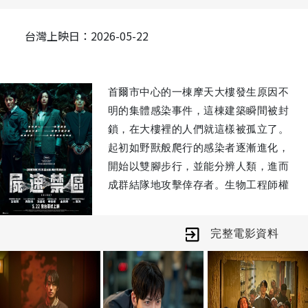
台灣上映日：2026-05-22
首爾市中心的一棟摩天大樓發生原因不
明的集體感染事件，這棟建築瞬間被封
鎖，在大樓裡的人們就這樣被孤立了。
起初如野獸般爬行的感染者逐漸進化，
開始以雙腳步行，並能分辨人類，進而
成群結隊地攻擊倖存者。生物工程師權
世貞（全智賢 飾）和倖存者們，尋找聲
稱已在自己體內注射疫苗的徐英哲（具
完整電影資料
教煥 飾），並前往救難隊所在的頂樓。
然而愈往上走，情況愈令人難以預測，
徐英哲竟利用感染者阻擋倖存者們的去
路……