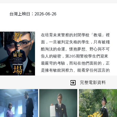
台灣上映日：2026-06-26
在培育未來警察的封閉學校「教場」裡
面，一旦被判定失格的學生，只有被殘
酷淘汰的命運。懷抱夢想、野心與不可
告人的秘密，第205期警校學生們迎來
最嚴苛的考驗，而站在他們面前的，正
是擁有敏銳洞察力、能看穿任何謊言的
冷酷教官風間公親（木村拓哉飾演）。
完整電影資料
隨著學生們深藏內心的黑暗面逐漸曝
光，有人被迫退學，也有人一步步被逼
向崩潰邊緣，但風間對真相的追查仍未
止歇。警校內部暗潮洶湧，每個人都隱
藏不可言說的祕密。而在這時，十崎的