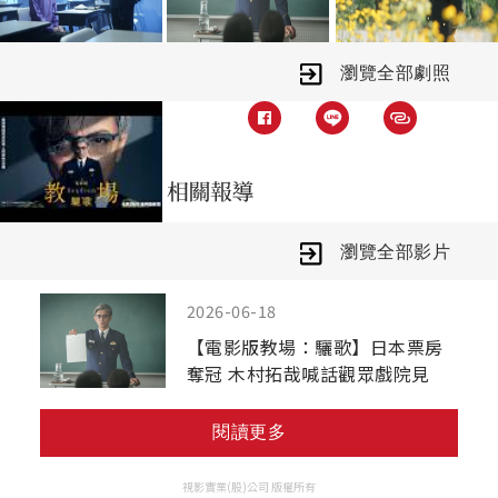
妹妹紗羅遭人綁架，風間教場的畢業生
們也全面展開追查，卻意外發現，綁匪
似乎計畫在第205期學生的畢業典禮當
瀏覽全部劇照
天，策劃一場撼動警界的重大事件…。
瀏覽全部影片
2026-06-18
【電影版教場：驪歌】日本票房
奪冠 木村拓哉喊話觀眾戲院見
閱讀更多
視影實業(股)公司 版權所有