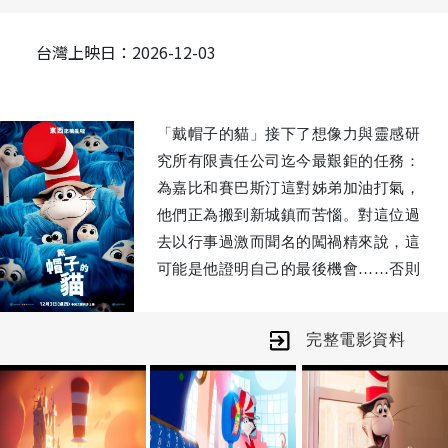
台灣上映日：2026-12-03
「戴帽子的貓」接下了想像力與靈感研
究所有限責任公司迄今最艱鉅的任務：
為嘉比和賽巴斯汀這對姊弟加油打氣，
他們正為搬到新城鎮而苦惱。對這位過
去以行事過激而聞名的闖禍精來說，這
可能是他證明自己的最後機會……否則
他就會失去他的魔法帽！
完整電影資料