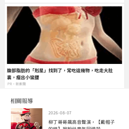
腹部脂肪的「剋星」找到了，常吃這幾物，吃走大肚
囊，瘦出小蠻腰
PR・新素簡
2026-08-07
柳丁哥哥飆高音聲演，【戴帽子
的貓】掀粉絲童年回憶殺