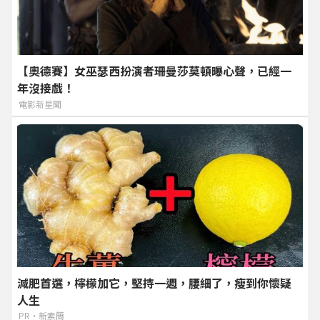
【奧德賽】女巫瑟西扮演者珊曼莎莫頓曝心聲，已經一
年沒接戲！
電影新星聞
減肥首選，檸檬加它，堅持一週，腰細了，瘦到你懷疑
人生
PR・新素簡