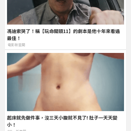
馮迪索哭了！稱【玩命關頭11】的劇本是他十年來看過
最佳！
電影新星聞
起床就先做件事，沒三天小腹就不見了! 肚子一天天變
小！