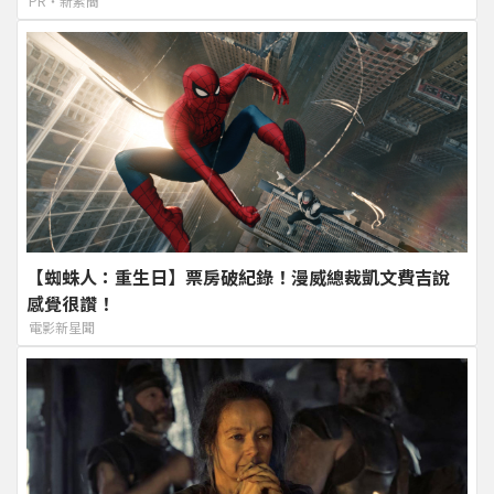
PR・新素簡
【蜘蛛人：重生日】票房破紀錄！漫威總裁凱文費吉說
感覺很讚！
電影新星聞