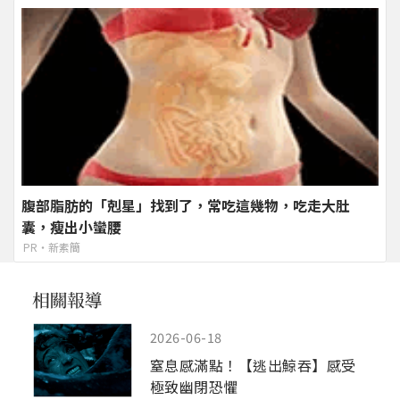
腹部脂肪的「剋星」找到了，常吃這幾物，吃走大肚
囊，瘦出小蠻腰
PR・新素簡
2026-06-18
窒息感滿點！【逃出鯨吞】感受
極致幽閉恐懼