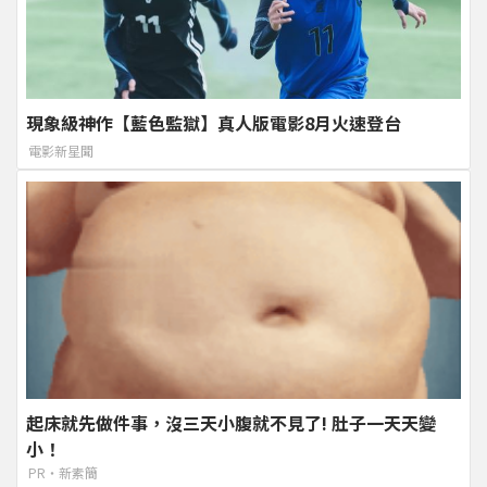
現象級神作【藍色監獄】真人版電影8月火速登台
電影新星聞
起床就先做件事，沒三天小腹就不見了! 肚子一天天變
小！
PR・新素簡