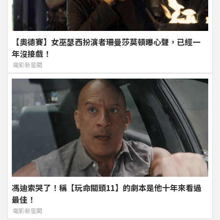
【奧德賽】女巫瑟西扮演者珊曼莎莫頓曝心聲，已經一
年沒接戲！
電影新星聞
馮迪索哭了！稱【玩命關頭11】的劇本是他十年來看過
最佳！
電影新星聞