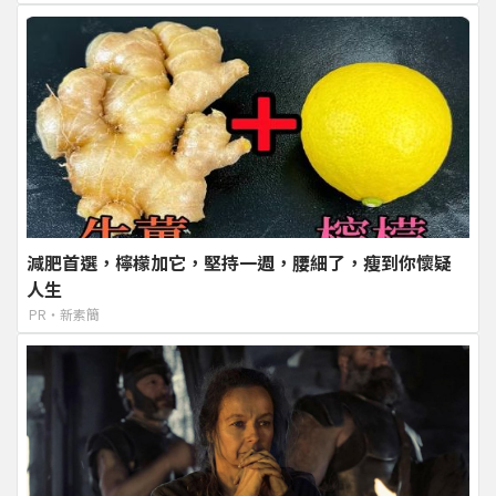
減肥首選，檸檬加它，堅持一週，腰細了，瘦到你懷疑
人生
PR・新素簡