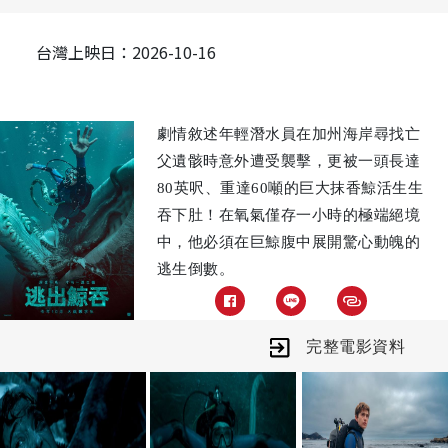
台灣上映日：2026-10-16
劇情敘述年輕潛水員在加州海岸尋找亡
父遺骸時意外遭受襲擊，更被一頭長達
80英呎、重達60噸的巨大抹香鯨活生生
吞下肚！在氧氣僅存一小時的極端絕境
中，他必須在巨鯨腹中展開驚心動魄的
逃生倒數。
完整電影資料