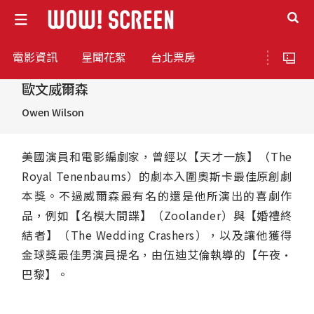
電影資訊
星聞花絮
台北票房
歐文威爾森
Owen Wilson
美國演員和電影編劇家，曾經以【天才一族】（The
Royal Tenenbaums）的劇本入圍奧斯卡最佳原創劇
本獎。不過威爾森最有名的還是他所演出的喜劇作
品，例如【名模大間諜】（Zoolander）與【婚禮終
結者】（The Wedding Crashers），以及讓他獲得
金球獎最佳男演員提名，由伍迪艾倫執導的【午夜·
巴黎】。