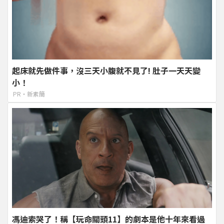
起床就先做件事，沒三天小腹就不見了! 肚子一天天變
小！
PR・新素簡
馮迪索哭了！稱【玩命關頭11】的劇本是他十年來看過