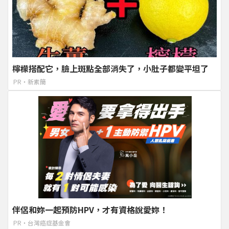
檸檬搭配它，臉上斑點全部消失了，小肚子都變平坦了
PR・新素簡
伴侶和妳一起預防HPV，才有資格說愛妳！
PR・台灣癌症基金會