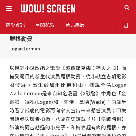
電影資訊
星聞花絮
台北票房
羅根勒曼
Logan Lerman
以暢銷小說改編之電影【波西傑克森：神火之賊】而
備受矚目的新生代演員羅根勒曼，從小就立志朝電影
圈發展。出生於加州比佛利山，據說全名Logan
Wade Lerman是來自知名漫畫《X戰警》中角色「金
鋼狼」羅根(Logan)和「死侍」韋德(Wade)；兩歲半
時看了成龍的電影而向家人宣告未來想當演員；四歲
開始參與廣告拍攝、八歲在史詩戰爭片【決戰時刻】
飾演梅爾吉勃遜的小兒子。和梅伯超有緣的羅根，亦
在愛情喜劇【男人百分百】 中演出梅爾吉勃遜角色的