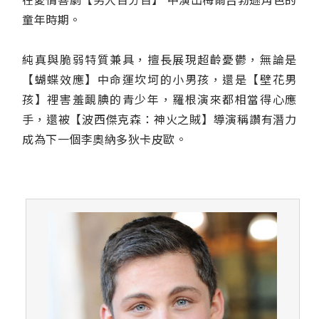
童年時期。
純真與脆弱特質兼具，擅長展現超齡憂鬱，無論是
【蝴蝶效應】中命運坎坷的小男孩，還是【壁花男
孩】裡害羞靦腆的青少年，羅根演來都相當得心應
手，還被【波西傑克森：神火之賊】導演稱讚有潛力
成為下一個李奧納多狄卡皮歐。