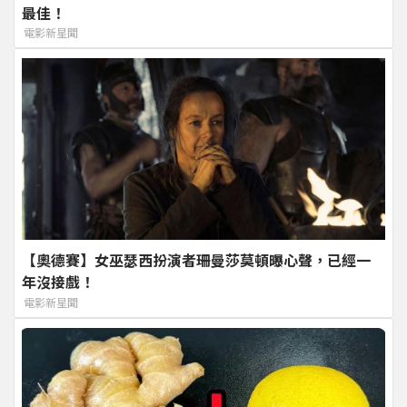
最佳！
電影新星聞
【奧德賽】女巫瑟西扮演者珊曼莎莫頓曝心聲，已經一
年沒接戲！
電影新星聞