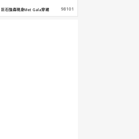
98101
巨石強森現身Met Gala穿裙
子...