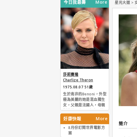
今日我最壽
More
星光大道 > 
莎莉賽隆
Charlize Theron
1975.08.07 51歲
生於南非的Benoni，外型
極為美麗的她是混血獨生
女，父親是法國人，母親
則是德國人。6歲時即開
始學習芭蕾舞，16歲時曾
好康快報
More
在當地贏得模特大賽的冠
簡介
軍。之後她遠渡重洋先後
8月份訂閱世界電影方
到過到義大利和美國尋求
案