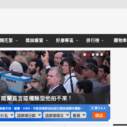
聞花絮
雜誌櫥窗
好康專區
排行榜
購物車
，諾蘭直言這種類型他拍不來！