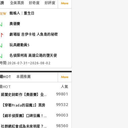
票房
全美票房
好奇度
好評度
蜘蛛人：重生日
奧德賽
劇場版 吉伊卡哇 人魚島的秘密
玩具總動員5
名偵探柯南 高速公路的墮天使
間:2026-07-31~2026-08-02
最HOT
本週推薦
最HOT
人氣
99801
諾蘭史詩鉅作【奧德賽】全...
99532
【穿著Prada的惡魔2】票房
大...
99003
【綿羊偵探團】口碑狂飆！...
98560
社群網紅會成為未來明星？...