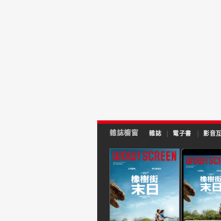
雜誌櫥窗
雜誌
|
電子書
|
影音