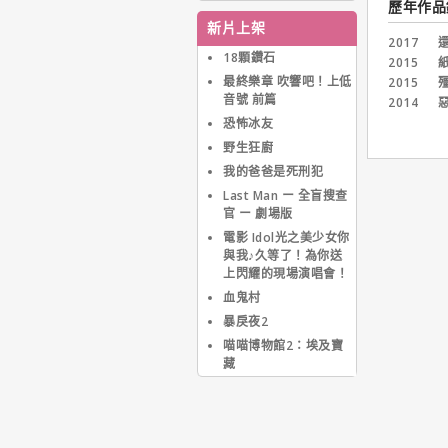
發展。在紐約她曾尋得一
歷年作品
份跳芭蕾舞的職業，但不
新片上架
久由於膝蓋受傷而被迫放
2017
還
棄。18歲時，母親帶她來
18顆鑽石
2015
紙
到好萊塢尋求在銀幕上的
最終樂章 吹響吧！上低
2015
殭
發展。一天她在好萊塢的
音號 前篇
2014
惡
林蔭道上遇見一位經紀
恐怖冰友
人，8個月之後，這位經
紀人幫她在好萊塢找到一
野生狂廚
份工作。從此，她開始在
我的爸爸是死刑犯
好萊塢的學習和演藝生
Last Man ー 全盲搜查
涯。多年來在好萊塢發
官 ー 劇場版
展，憑著出色的外貌以及
不斷磨練的演技，近年來
電影 Idol光之美少女你
終於擠身好萊塢重要女星
與我♪久等了！為你送
之列，同時也由於在【女
上閃耀的現場演唱會！
魔頭】一片扮醜加上突破
血鬼村
性的演技，使她獲得了第
暴戾夜2
76屆奧斯卡最佳女主角獎
的肯定。
喵喵博物館2：埃及寶
藏