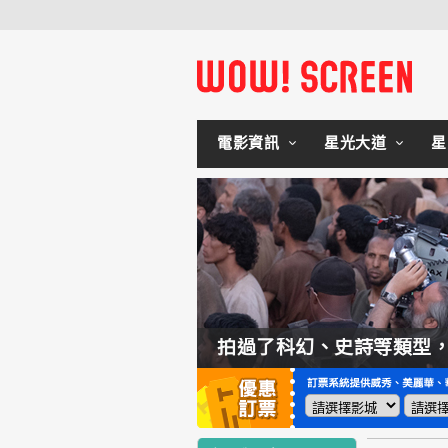
電影資訊
星光大道
星
如何交棒蜘蛛人？湯姆霍蘭：「我們有一個完整的計畫。」
拍過了科幻、史詩等類型