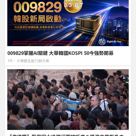
009829掌握AI關鍵 大華韓國KOSPI 50今強勢開募
PR・大華銀全能行銷方案