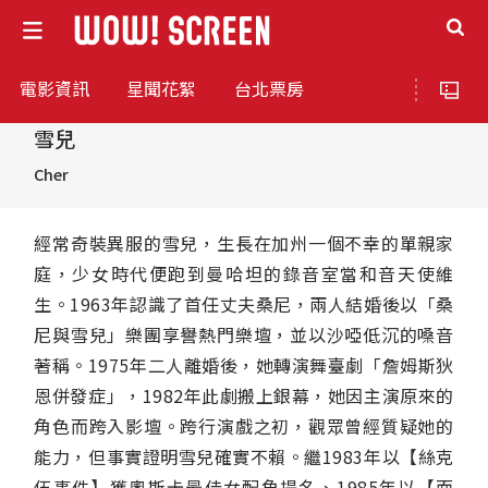
電影資訊
星聞花絮
台北票房
雪兒
Cher
經常奇裝異服的雪兒，生長在加州一個不幸的單親家
庭，少女時代便跑到曼哈坦的錄音室當和音天使維
生。1963年認識了首任丈夫桑尼，兩人結婚後以「桑
尼與雪兒」樂團享譽熱門樂壇，並以沙啞低沉的嗓音
著稱。1975年二人離婚後，她轉演舞臺劇「詹姆斯狄
恩併發症」，1982年此劇搬上銀幕，她因主演原來的
角色而跨入影壇。跨行演戲之初，觀眾曾經質疑她的
能力，但事實證明雪兒確實不賴。繼1983年以【絲克
伍事件】獲奧斯卡最佳女配角提名、1985年以【面