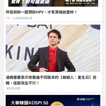
伴侶和妳一起預防HPV，才有資格說愛妳！
PR・台灣癌症基金會
湯姆霍蘭表示他看過不同版本的【蜘蛛人：重生日】剪
輯，這版完全不行！
電影新星聞