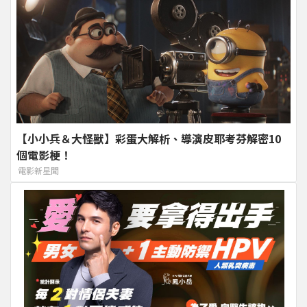
【小小兵＆大怪獸】彩蛋大解析、導演皮耶考芬解密10
個電影梗！
電影新星聞