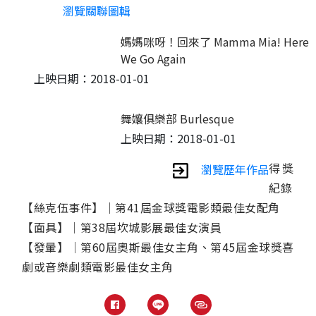
瀏覽關聯圖輯
媽媽咪呀！回來了 Mamma Mia! Here
We Go Again
上映日期：2018-01-01
舞孃俱樂部 Burlesque
上映日期：2018-01-01
得獎
瀏覽歷年作品
紀錄
【絲克伍事件】│第41屆金球獎電影類最佳女配角
【面具】│第38屆坎城影展最佳女演員
【發暈】│第60屆奧斯最佳女主角、第45屆金球獎喜
劇或音樂劇類電影最佳女主角