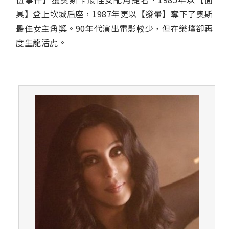
具】登上坎城后座，1987年更以【發暈】奪下了奧斯
最佳女主角獎。90年代演出電影較少，但在樂壇卻再
度生龍活虎。