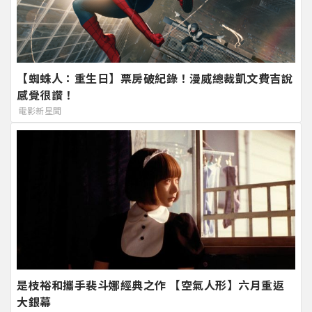
【蜘蛛人：重生日】票房破紀錄！漫威總裁凱文費吉說
感覺很讚！
電影新星聞
是枝裕和攜手裴斗娜經典之作 【空氣人形】六月重返
大銀幕