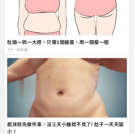
肚腩一抓一大把，只需1個雞蛋，用一個瘦一個
PR・新素簡
起床就先做件事，沒三天小腹就不見了! 肚子一天天變
小！