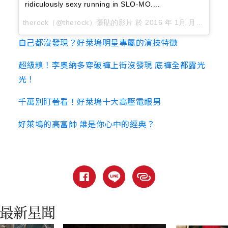
ridiculously sexy running in SLO-MO....
therock（@therock）張貼的影片 於
2016 年 1月 月 4 10:01上午 PST
自己都沒發現？好萊塢明星專屬的演技特徵
超級糗！李奧納多穿破褲上街沒發現 底褲全都露光
光！
千萬別盯著看！好萊塢十大高壓電眼男
好萊塢的高富帥 誰是你心中的經典？