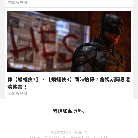
電影新星聞
傳【蝙蝠俠2】、【蝙蝠俠3】同時拍攝？詹姆斯岡恩澄
清謠言！
電影新星聞
開始加載資料..
視影實業(股)公司 版權所有
Copyright©>2026 All Right Reserved by WOW!SCREEN