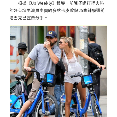
根據《Us Weekly》報導，前陣子還打得火熱
的好萊塢男演員李奧納多狄卡皮歐與25歲辣模凱莉
洛巴克已宣告分手。