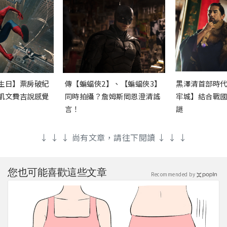
生日】票房破紀
傳【蝙蝠俠2】、【蝙蝠俠3】
黑澤清首部時
凱文費吉說感覺
同時拍攝？詹姆斯岡恩澄清謠
牢城】結合戰
言！
謎
↓ ↓ ↓ 尚有文章，請往下閱讀 ↓ ↓ ↓
您也可能喜歡這些文章
Recommended by