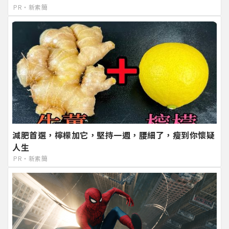
PR・新素簡
減肥首選，檸檬加它，堅持一週，腰細了，瘦到你懷疑
人生
PR・新素簡