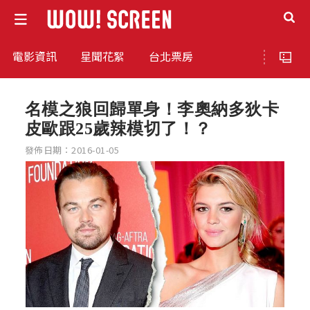
電影資訊
星聞花絮
台北票房
名模之狼回歸單身！李奧納多狄卡
皮歐跟25歲辣模切了！？
發佈日期：2016-01-05