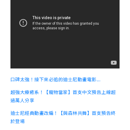
口碑太強！接下來必追的迪士尼動畫電影...
超強大療癒系！【寵物當家】首支中文預告上線超
過萬人分享
迪士尼經典動畫改編！【與森林共舞】首支預告終
於登場