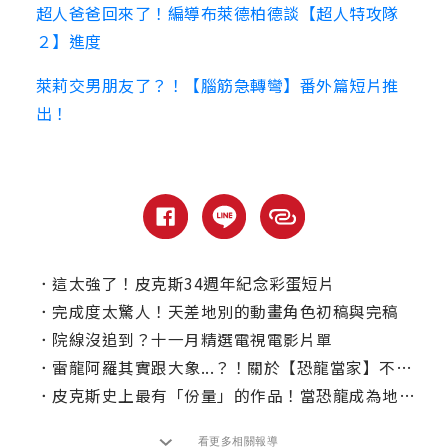
超人爸爸回來了！編導布萊德柏德談【超人特攻隊
２】進度
萊莉交男朋友了？！【腦筋急轉彎】番外篇短片推
出！
．
這太強了！皮克斯34週年紀念彩蛋短片
．
完成度太驚人！天差地別的動畫角色初稿與完稿
．
院線沒追到？十一月精選電視電影片單
．
雷龍阿羅其實跟大象...？！關於【恐龍當家】不為人知的小秘密
．
皮克斯史上最有「份量」的作品！當恐龍成為地球霸主，世界完全不一樣了！
看更多相關報導