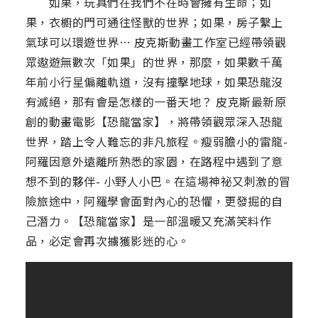
如果，玩具們在我們不在時會擁有生命；如
果，衣櫥的門可通往怪獸的世界；如果，房子繫上
氣球可以環遊世界… 皮克斯動畫工作室已經帶領觀
眾遨遊無數次「如果」的世界，那麼，如果數千萬
年前小行星偏離軌道，沒有撞擊地球，如果恐龍沒
有滅絕，那有會是怎樣的一番天地？ 皮克斯最新原
創的動畫電影【恐龍當家】，將帶領觀眾深入恐龍
世界，踏上令人難忘的非凡旅程。瘦弱膽小的雷龍-
阿羅因意外遠離所熟悉的家園，在路程中遇到了意
想不到的夥伴- 小野人小巴。在這場神祕又刺激的冒
險旅途中，阿羅學會面對內心的恐懼，更發掘的自
己潛力。【恐龍當家】是一部溫暖又充滿笑料作
品，必定會再次擄獲影迷的心。