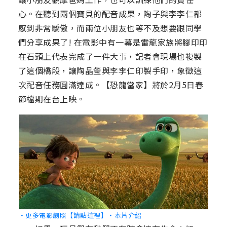
心。在聽到兩個寶貝的配音成果，陶子與李李仁都
感到非常驕傲，而兩位小朋友也等不及想要跟同學
們分享成果了! 在電影中有一幕是雷龍家族將腳印印
在石頭上代表完成了一件大事，記者會現場也複製
了這個橋段，讓陶晶瑩與李李仁印製手印，象徵這
次配音任務圓滿達成。【恐龍當家】將於2月5日春
節檔期在台上映。
‧更多電影劇照【請點這裡】
‧本片介紹