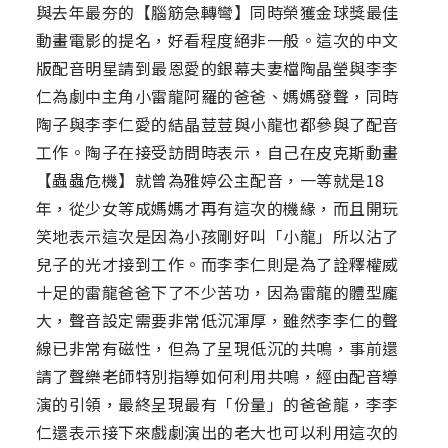
與去年最夯的【腦筋急轉彎】同時榮獲金球獎最佳
動畫電影的提名，好看程度絕非一般。這次的中文
版配音明星請到最恩愛的銀幕夫妻檔陶晶瑩與李李
仁為劇中主角小雷龍阿羅的爸爸、媽媽發聲，同時
陶子與李李仁愛的結晶荳荳與小龍也都參與了配音
工作。陶子在接受訪問時表示，自己在皮克斯動畫
【蟲蟲危機】就曾為雅婷公主配音，一等就是18
年，從少女等成媽媽才再有這次的機緣，而且開玩
笑地表示這次是因為小孩剛好叫「小龍」所以沾了
兒子的光才接到工作。而李李仁則是為了詮釋權威
十足的雷龍爸爸下了不少苦功，因為雷龍的體型龐
大，聲音設定需要非常低沉渾厚，雖然李李仁的聲
線已非常有磁性，但為了呈現低沉的共鳴，事前還
請了聲樂老師特別指導如何利用共鳴，經由配音導
演的引領，最終呈現最有「份量」的爸爸龍，李李
仁還表示接下來戲劇演出的老大也可以利用這次的