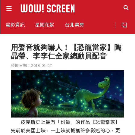
電影資訊
星聞花絮
台北票房
用聲音就夠嚇人！【恐龍當家】陶
晶瑩、李李仁全家總動員配音
發佈日期：2016-01-07
皮克斯史上最有「份量」的作品【恐龍當家】
先前於美國上映，一上映就擄獲許多影迷的心，更