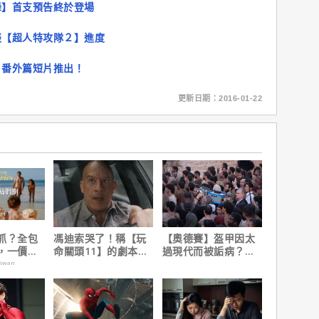
舞】首支預告終於登場
談【超人特攻隊２】進度
】番外篇短片推出！
更新日期：2016-01-22
抓？全包
馮迪索哭了！稱【玩
【奧德賽】盔甲因太
，一價搞
命關頭11】的劇本是
過現代而被詬病？導
，省錢更
他十年來看過最佳！
演克里斯多夫諾蘭親
aiwan
自解釋！