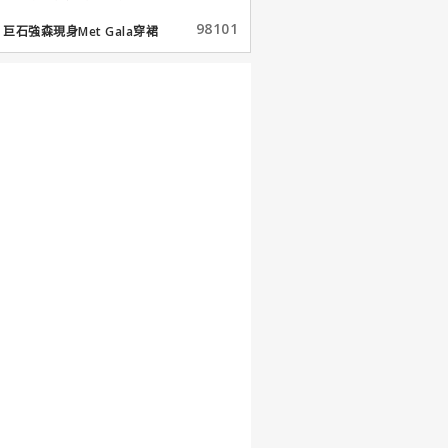
98101
巨石強森現身Met Gala穿裙
子...