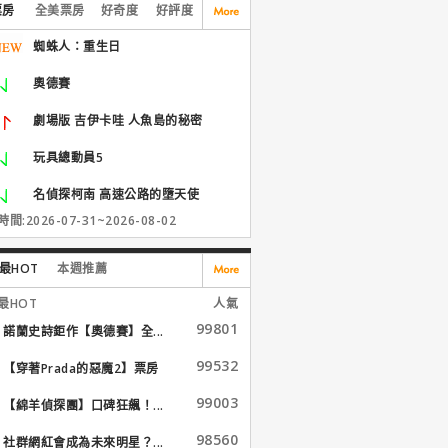
票房
全美票房
好奇度
好評度
蜘蛛人：重生日
奧德賽
劇場版 吉伊卡哇 人魚島的秘密
玩具總動員5
名偵探柯南 高速公路的墮天使
間:2026-07-31~2026-08-02
最HOT
本週推薦
最HOT
人氣
99801
諾蘭史詩鉅作【奧德賽】全...
99532
【穿著Prada的惡魔2】票房
大...
99003
【綿羊偵探團】口碑狂飆！...
98560
社群網紅會成為未來明星？...