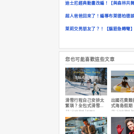
迪士尼經典動畫改編！【與森林共
超人爸爸回來了！編導布萊德柏德
萊莉交男朋友了？！【腦筋急轉彎
您也可能喜歡這些文章
滑雪行程自己安排太
出國花費難
繁瑣？全包式滑雪假
式海島假期
期：出門即雪場，一
定食宿玩樂
PR・Club Med Taiwan
PR・Club Med T
價全包不怕預算爆
省心！
表！