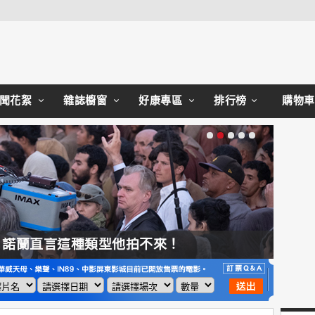
Close
聞花絮
雜誌櫥窗
好康專區
排行榜
購物車
，諾蘭直言這種類型他拍不來！