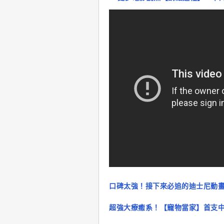
口碑太強！接下來必追的迪士尼動畫電
超強大療癒系！【寵物當家】首支