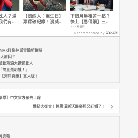
蛛人？湯
【蜘蛛人：重生日】
下個月房租差一點？
我們有一
票房破紀錄！漫威總
快上【易借網】三分
畫。」
裁凱文費吉說感覺很
鐘解決燃眉之急
PR・易借網
讚！
Recommended by
MAX打造神話冒險新巔峰
五大原因？
感動落淚大讚超動人
「簡直是胡扯！」
新片【海洋奇緣】真人版！
擊隊】中文官方預告上線
世紀大復合！連恩漢斯沃跟麥莉又訂婚了！
與完稿