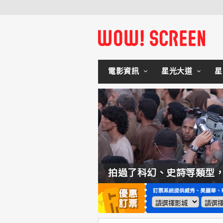
電影資訊
星光大道
星
如何交棒蜘蛛人？湯姆霍蘭：「我們有一個完整的計畫。」
拍過了科幻、史詩等類型