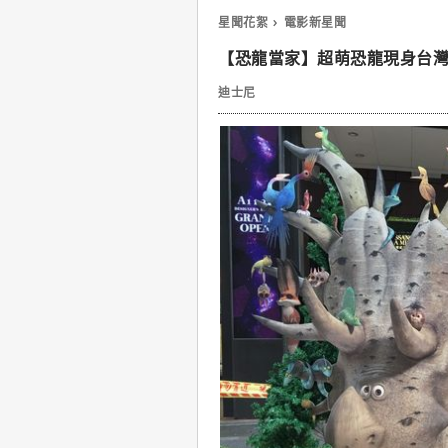
星聞花絮
電影新星聞
【恐龍當家】超萌恐龍現身台
迪士尼