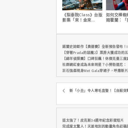
《梨泰院Class》台版
如何交棒蜘
影集「來！金來
姆霍蘭：「
號！」HBO Max熱血
個完整的計
上線
諾蘭史詩鉅作【奧德賽】全新預告發布！I
【穿著Prada的惡魔2】票房大獲成功的
【綿羊偵探團】口碑狂飆！休傑克曼三度
社群網紅會成為未來明星？小勞勃道尼：
巨石強森現身Met Gala穿裙子，呼應
新「小丑」令人寒毛直豎！【自殺突
這太強了！皮克斯34週年紀念彩蛋短片
完成度太驚人！天差地別的動畫角色初稿