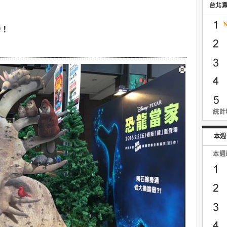
台北
灣！
統計時
本週
本週