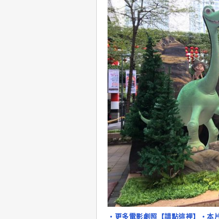
‧更多電影劇照【請點這裡】
‧本