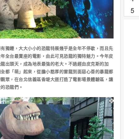
獨鍾，大大小小的恐龍特展幾乎是全年不停歇，而且先
去年全台最賣座的電影，由此可見恐龍的獨特魅力。今年皮
恐龍出頭天，成為地表最強的老大。不過經由皮克斯的加
們全都「萌」起來，從膽小憨厚的雷龍到面惡心善的暴龍都
灣觀眾，在台北信義區香堤大道打造了電影場景體驗區，讓
愛的恐龍們。