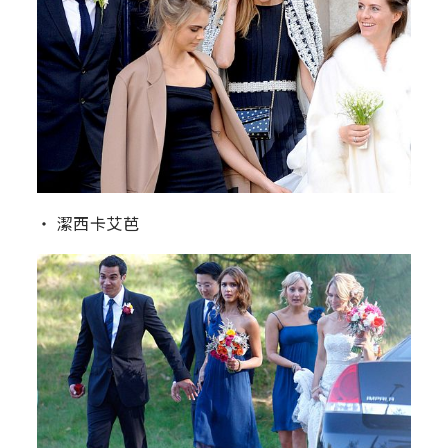
‧ 潔西卡艾芭