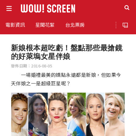
電影資訊
星聞花絮
台北票房
新娘根本超吃虧！盤點那些最搶鏡
的好萊塢女星伴娘
發佈日期：2016-08-05
一場婚禮最美的嬌點永遠都是新娘，但如果今
天伴娘之一是超級巨星呢？