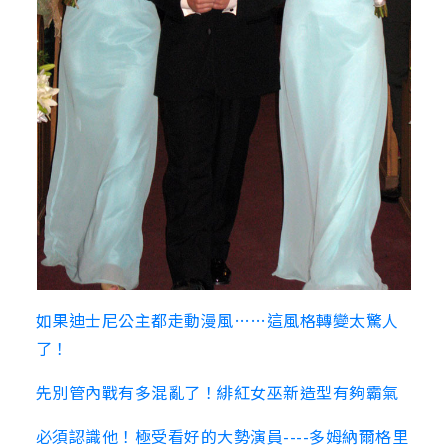
如果迪士尼公主都走動漫風……這風格轉變太驚人
了！
先別管內戰有多混亂了！緋紅女巫新造型有夠霸氣
必須認識他！極受看好的大勢演員----多姆納爾格里