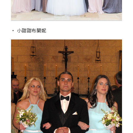
‧ 小甜甜布蘭妮