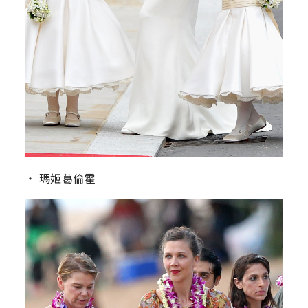
‧ 瑪姬葛倫霍