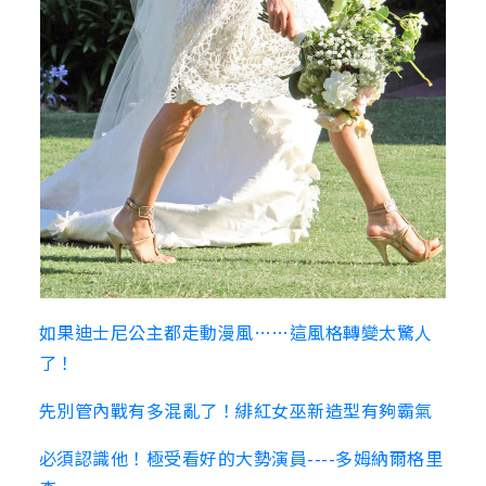
如果迪士尼公主都走動漫風……這風格轉變太驚人
了！
先別管內戰有多混亂了！緋紅女巫新造型有夠霸氣
必須認識他！極受看好的大勢演員----多姆納爾格里