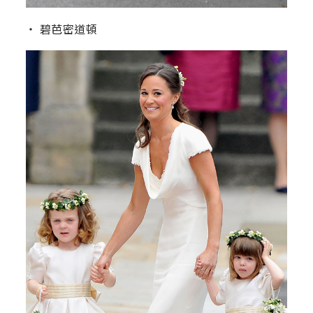
‧ 碧芭密道頓