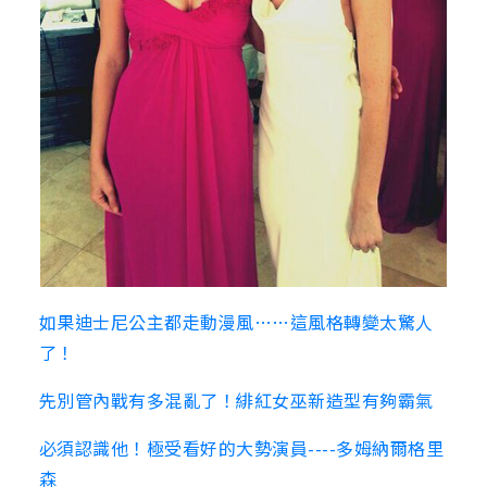
如果迪士尼公主都走動漫風……這風格轉變太驚人
了！
先別管內戰有多混亂了！緋紅女巫新造型有夠霸氣
必須認識他！極受看好的大勢演員----多姆納爾格里
森