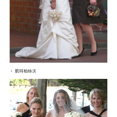
‧ 凱特柏絲沃