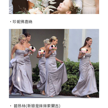
‧珍妮佛嘉納
‧ 碧昂絲(新娘是妹妹索蘭吉)