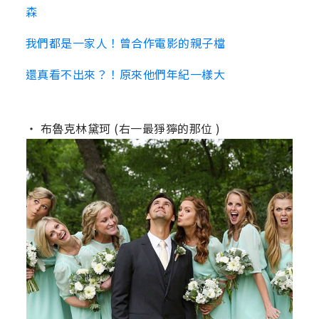
森
我們都是一家人！曾合作電影的親子檔
還真看不出來？！原來他們年紀一樣大
‧ 布魯克林黛珂 (右一最猙獰的那位 )