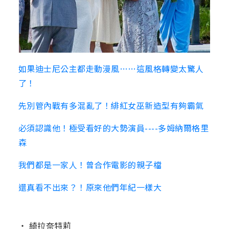
如果迪士尼公主都走動漫風……這風格轉變太驚人
了！
先別管內戰有多混亂了！緋紅女巫新造型有夠霸氣
必須認識他！極受看好的大勢演員----多姆納爾格里
森
我們都是一家人！曾合作電影的親子檔
還真看不出來？！原來他們年紀一樣大
‧ 綺拉奈特莉