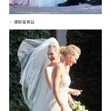
‧ 娜歐蜜華茲