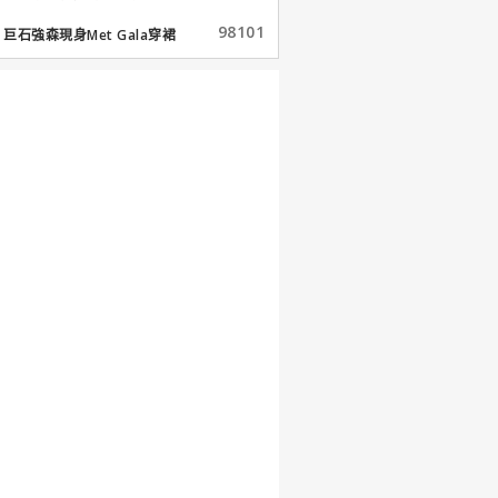
98101
巨石強森現身Met Gala穿裙
子...