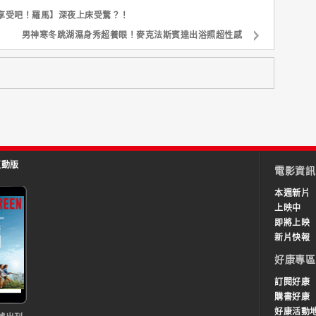
享受吧！羅馬】深夜上床受驚？！
男神寒冬跳湖濕身秀超養眼！麥克法斯賓達出浴照超性感
互動版
電影資訊
本週新片
上映中
即將上映
新片快報
好康專區
訂閱好康
購書好康
好康活動