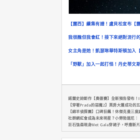
【露西】續集有譜！盧貝松宣布【露西２
我很醜但我會紅！接下來絕對流行
女主角是她！凱瑟琳華特斯頓加入
「野獸」加入一起打怪！丹史蒂文
諾蘭史詩鉅作【奧德賽】全新預告發布！I
【穿著Prada的惡魔2】票房大獲成功的
【綿羊偵探團】口碑狂飆！休傑克曼三度
社群網紅會成為未來明星？小勞勃道尼：
巨石強森現身Met Gala穿裙子，呼應