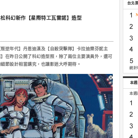
台北
貝松科幻新作【星際特工瓦雷諾】造型
逆年代】丹恩迪漢及【自殺突擊隊】卡拉迪樂芬妮主
諾】在昨日公開了科幻造型照，除了兩位主要演員外，還可
的細節設計相當講究，也讓影迷大呼期待。
統計時
本週
本週