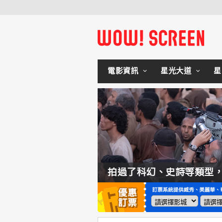
電影資訊
星光大道
星
如何交棒蜘蛛人？湯姆霍蘭：「我們有一個完整的計畫。」
拍過了科幻、史詩等類型