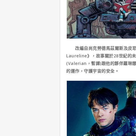
改編自尚克勞德馬茲爾斯及皮耶爾克里
Laureline》，故事關於28
(Valerian，暫譯)跟他的夥伴蘿琳
的運作，守護宇宙的安全。