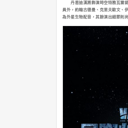
丹恩迪漢將飾演時空特務瓦雷諾，
員外，約翰古德曼、克里夫歐文、
為外星生物配音，其餘演出細節則尚未公