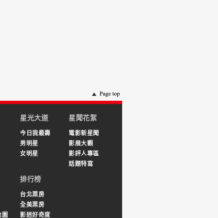
星光大道
星聞花絮
今日我最壽
電影新星聞
男明星
影展大觀
女明星
影評人專區
話題特寫
排行榜
台北票房
全美票房
地圖
影迷好奇度