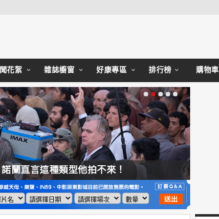
Close
聞花絮
雜誌櫥窗
好康專區
排行榜
購物車
，諾蘭直言這種類型他拍不來！