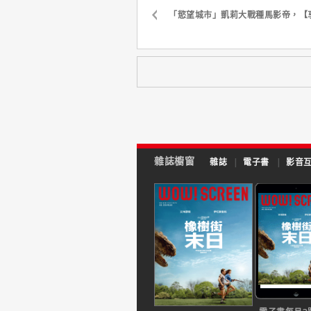
「慾望城市」凱莉大戰種馬影帝，【
雜誌櫥窗
雜誌
|
電子書
|
影音