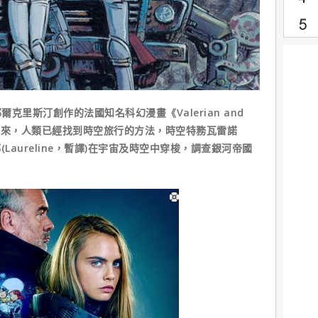
斯汀創作的法國知名科幻漫畫《Valerian and
世紀的未來，人類已經找到時空旅行的方法，時空特務瓦雷諾
娜(Laureline，暫譯)在宇宙及時空中穿梭，調查銀河帝國