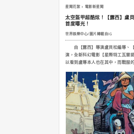
星聞花絮
電影新星聞
太空盔甲超酷炫！【露西】盧
首度曝光！
世界娛樂中心/圖片轉載自IG
由【露西】導演盧貝松編導、【叛
演，全新科幻電影【星際特工瓦雷
以看到盧導本人也在其中，而戰服