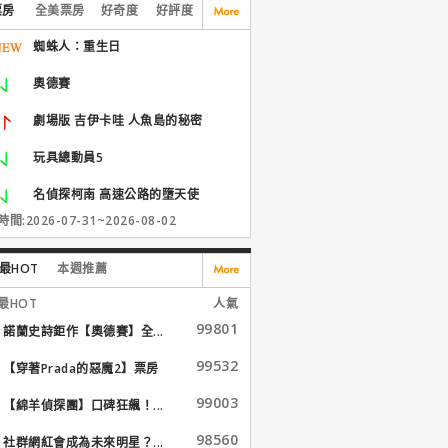
票房
全美票房
好奇度
好評度
蜘蛛人：重生日
奧德賽
劇場版 吉伊卡哇 人魚島的秘密
玩具總動員5
名偵探柯南 高速公路的墮天使
間:2026-07-31~2026-08-02
最HOT
本週推薦
最HOT
人氣
99801
諾蘭史詩鉅作【奧德賽】全...
99532
【穿著Prada的惡魔2】票房
大...
99003
【綿羊偵探團】口碑狂飆！...
98560
社群網紅會成為未來明星？...