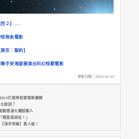
】.....
的怪物系電影
【異形：聖約】
斯聯手安海瑟薇演出科幻怪獸電影
更新日期：2016-03-25
MAX打造神話冒險新巔峰
五大原因？
感動落淚大讚超動人
「簡直是胡扯！」
新片【海洋奇緣】真人版！