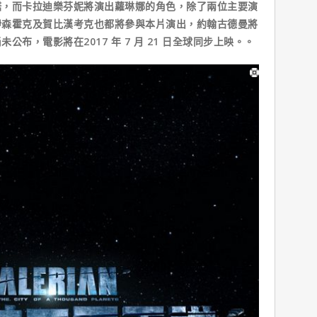
而卡拉迪樂芬妮將演出蘿琳娜的角色，除了兩位主要演
伊森霍克及賀比漢考克也都將參與本片演出，約翰古德曼將
布，電影將在2017 年 7 月 21 日全球同步上映。。