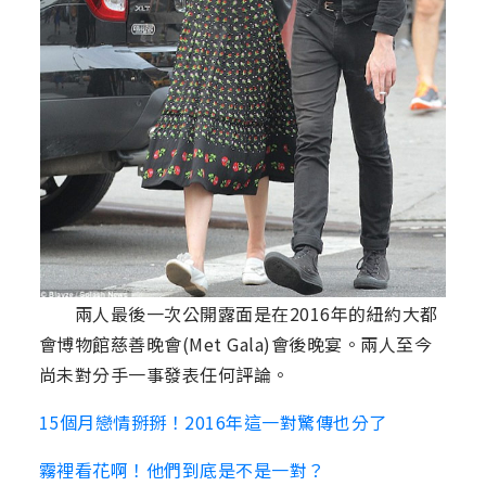
兩人最後一次公開露面是在2016年的紐約大都
會博物館慈善晚會(Met Gala)會後晚宴。兩人至今
尚未對分手一事發表任何評論。
15個月戀情掰掰！2016年這一對驚傳也分了
霧裡看花啊！他們到底是不是一對？