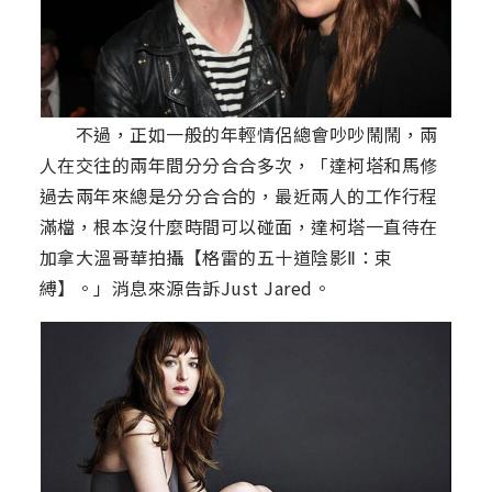
不過，正如一般的年輕情侶總會吵吵鬧鬧，兩
人在交往的兩年間分分合合多次，「達柯塔和馬修
過去兩年來總是分分合合的，最近兩人的工作行程
滿檔，根本沒什麼時間可以碰面，達柯塔一直待在
加拿大溫哥華拍攝【格雷的五十道陰影Ⅱ：束
縛】。」消息來源告訴Just Jared。