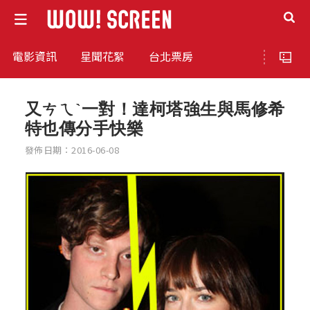
電影資訊
星聞花絮
台北票房
又ㄘㄟˋ一對！達柯塔強生與馬修希
特也傳分手快樂
發佈日期：2016-06-08