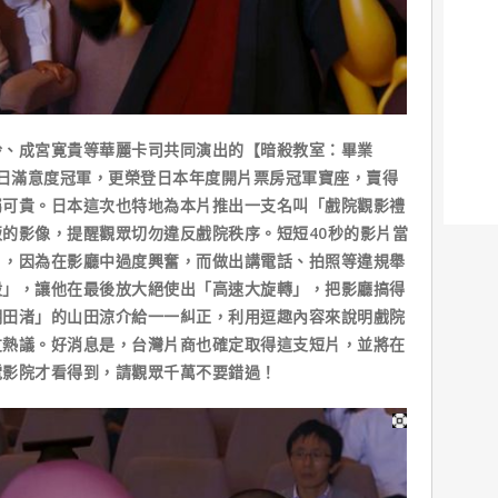
玲、成宮寛貴等華麗卡司共同演出的【暗殺教室：畢業
初日滿意度冠軍，更榮登日本年度開片票房冠軍寶座，賣得
屬可貴。日本這次也特地為本片推出一支名叫「戲院觀影禮
的影像，提醒觀眾切勿違反戲院秩序。短短40秒的影片當
」，因為在影廳中過度興奮，而做出講電話、拍照等違規舉
殺」，讓他在最後放大絕使出「高速大旋轉」，把影廳搞得
潮田渚」的山田涼介給一一糾正，利用逗趣內容來說明戲院
友熱議。好消息是，台灣片商也確定取得這支短片，並將在
電影院才看得到，請觀眾千萬不要錯過！