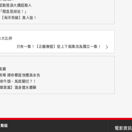
感動落淚大讚超動人
「簡直是胡扯！」
新片【海洋奇緣】真人版！
象大比拼
只有一集！【正義聯盟】從上下兩集改為獨立一集！
推薦
將暉 搏命攀崖洩懼高本色
引來牛頭、馬面關切？！
：畢業篇】濕身遭水襲擊
互動版
電影資訊