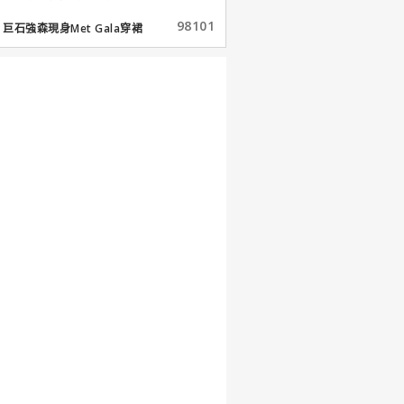
98101
巨石強森現身Met Gala穿裙
子...