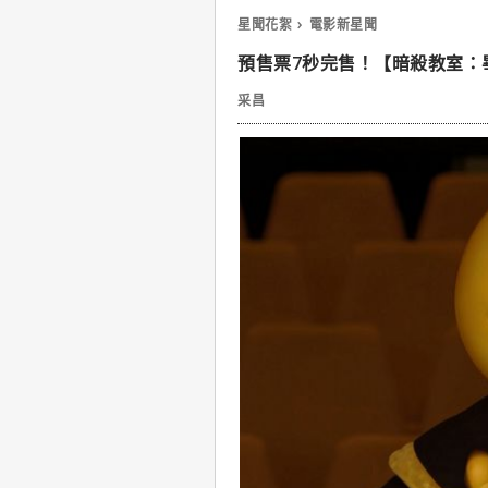
星聞花絮
電影新星聞
預售票7秒完售！【暗殺教室：
采昌