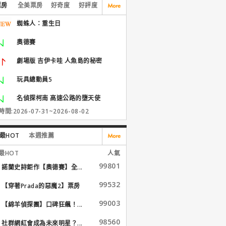
票房
全美票房
好奇度
好評度
蜘蛛人：重生日
奧德賽
劇場版 吉伊卡哇 人魚島的秘密
玩具總動員5
名偵探柯南 高速公路的墮天使
間:2026-07-31~2026-08-02
最HOT
本週推薦
最HOT
人氣
99801
諾蘭史詩鉅作【奧德賽】全...
99532
【穿著Prada的惡魔2】票房
大...
99003
【綿羊偵探團】口碑狂飆！...
98560
社群網紅會成為未來明星？...