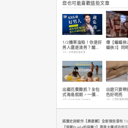
您也可能喜歡這些文章
1/2機率淪陷！你是好
傳【蝙蝠俠
男人還是渣男？關鍵
蝠俠3】同
在這
姆斯岡恩澄
PR・台灣癌症基金會
出國花費難抓？全包
出遊只要帶
式海島假期，一價搞
色好明亮
定食宿玩樂，省錢更
PR・Club Med Taiwan
PR・三得利健康網
省心！
諾蘭史詩鉅作【奧德賽】全新預告發布！I
【穿著Prada的惡魔2】票房大獲成功的