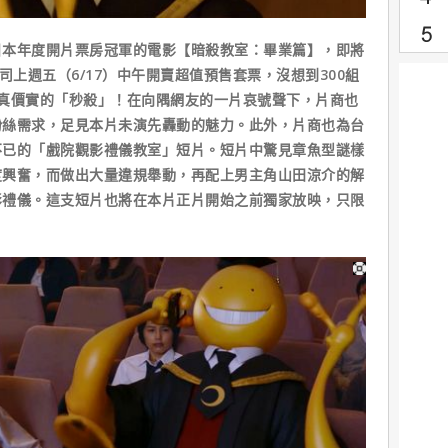
日本年度開片票房冠軍的電影【暗殺教室：畢業篇】，即將
司上週五（6/17）中午開賣超值預售套票，沒想到300組
真價實的「秒殺」！在向隅網友的一片哀號聲下，片商也
粉絲需求，足見本片未演先轟動的魅力。此外，片商也為台
不已的「戲院觀影禮儀教室」短片。短片中驚見章魚型謎樣
度興奮，而做出大量違規舉動，再配上男主角山田涼介的解
影禮儀。這支短片也將在本片正片開始之前獨家放映，只限