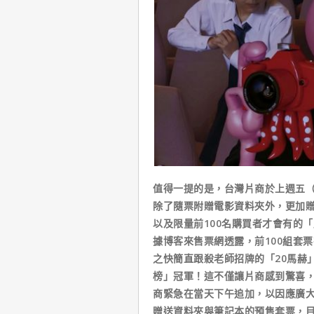
值得一提的是，台灣片商於上週五（
除了隨票附贈電影資料夾外，更加
以及限量前100名購買者才會有的「
據博客來售票網透露，前100組套票
之快簡直跟殺老師招牌的「20馬赫
榜」冠軍！這不僅讓片商感到驚喜
商緊急在當天下午追加，以因應廣
贈送資料夾與筆記本的預售套票，