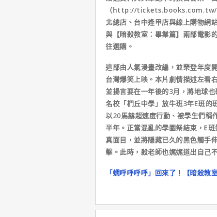
（http://tickets.books.co
北總店、台中逢甲店與線上購物網
與【暗殺教室：畢業篇】兩部電影
往選購。
這部由人氣漫畫改編，並榮登年度開
台灣爆笑上映。本片劇情描述左看
並揚言要在一年後的3月，將地球也
名校「椚丘中學」放牛班3年E班的
以20馬赫超速度行動、被學生們稱
半年。正當混亂的學園祭結束，E班
真面目，並將隱藏已久的黑色觸手伸
擊。此時，殺老師也娓娓道出自己
「蠕呼呼呼呼」回來了！【暗殺教