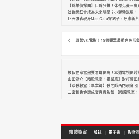
【綿羊偵探團】口碑狂飆！休傑克曼三度
社群網紅會成為未來明星？小勞勃道尼：
巨石強森現身Met Gala穿裙子，呼應
原著VS.電影！15個觀眾最愛角色形
放假在家當然要看電影啊！本週電視影片
山田涼介【暗殺教室：畢業篇】對打菅田
【暗殺教室：畢業篇】殺老師西門現身 
二宮和也慘遭成宮寬貴監禁 【暗殺教室
雜誌櫥窗
雜誌
|
電子書
|
影音