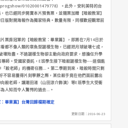
m.tw/progshow/01020001479778）。此外，安利美特的台
站，也已經同步開賣本片預售票，並隨票加贈【暗殺教室】
的日版對開海報作為獨家特典。數量有限，同樣歡迎觀眾前
片票房冠軍的【暗殺教室：畢業篇】，即將在7月14日於
右看都不像人類的章魚型謎樣生物，已經把月球破壞七成，
破壞殆盡。不過謎樣生物卻主動向政府要求，想擔任升學
班導師。受國家委託，E班學生接下暗殺謎樣生物──這個能
作「殺老師」的機密任務…。第二學期到來，暗殺時間只剩
好不容易獲得片刻寧靜之際，某位殺手竟在他們面前露出
向殺老師，讓潮田渚（山田涼介飾演）等E班學生大受衝
不為人知而令人驚愕的過去…。
室：畢業篇】台灣回歸檔期確定
更新日期：2016-06-23