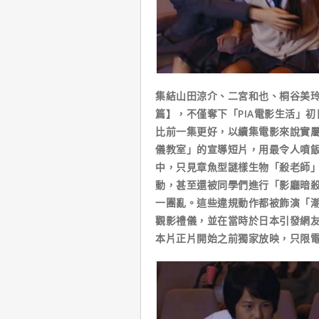
集結山田涼介、二宮和也、桐谷美
篇】，不僅奪下「PIA電影生活」
比前一集更好，以續集電影來說實
儀教室」的宣導短片，用最令人噴飯
中，只見章魚型謎樣生物「殺老師
動，甚至還被同學們進行「影廳暗
一團亂。這些違規動作都被飾演「
觀影禮儀，並在當時於日本引發網
本片正片開始之前獨家放映，只限