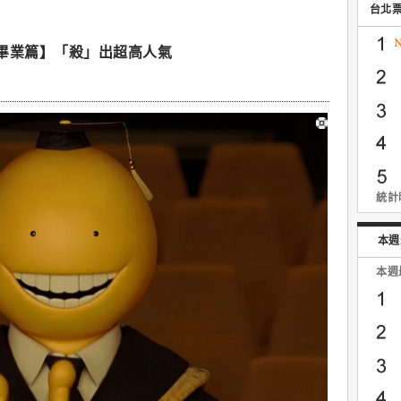
台北
畢業篇】「殺」出超高人氣
統計時
本週
本週