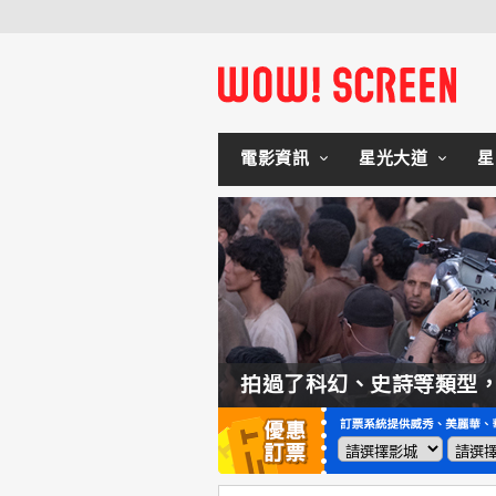
電影資訊
星光大道
星
如何交棒蜘蛛人？湯姆霍蘭：「我們有一個完整的計畫。」
拍過了科幻、史詩等類型