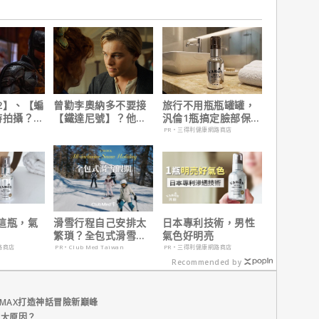
2】、【蝙
曾勸李奧納多不要接
旅行不用瓶瓶罐罐，
時拍攝？詹
【鐵達尼號】？他
汎倫1瓶搞定臉部保
清謠言！
說：「沒人在乎船上
養！
PR・三得利健康網路商店
是誰」
這瓶，氣
滑雪行程自己安排太
日本專利技術，男性
繁瑣？全包式滑雪假
氣色好明亮
期：出門即雪場，一
路商店
PR・Club Med Taiwan
PR・三得利健康網路商店
價全包不怕預算爆
Recommended by
表！
MAX打造神話冒險新巔峰
五大原因？