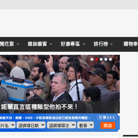
Close
聞花絮
雜誌櫥窗
好康專區
排行榜
購物車
，諾蘭直言這種類型他拍不來！