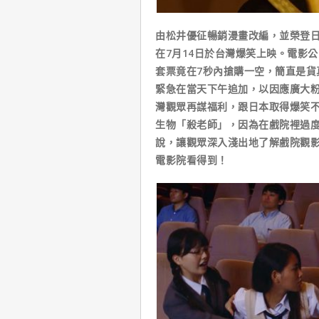
由松井優征暢銷漫畫改編，並榮登
在7月14日於台灣爆笑上映。電影公
套票竟在7秒內搶購一空，簡直是貨
緊急在當天下午追加，以因應廣大
灣觀眾再謀福利，跟日本取得爆笑
生物「殺老師」，因為在戲院裡過
說，讓觀眾深入淺出地了解戲院觀
電影院看得到！