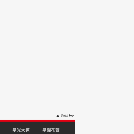
星光大道
星聞花絮