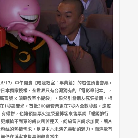
6/17）中午開賣【暗殺教室：畢業篇】的超值預售套票，
贈日本獨家授權、全世界只有台灣獨有的「電影筆記本」，
廣富號 x 暗殺教室小提袋」，果然引發網友瘋狂搶購。根
在1秒鐘賣光，首批300組套票更在7秒內全數秒殺，速度
」有得拼，也讓預售票火速榮登博客來售票網「暢銷排行
，更讓搶不到票的網友叫苦連天，紛紛留言請求加賣，讓片
大粉絲的熱情需求，足見本片未演先轟動的魅力。而這款有
目前仍在博客來售票網熱賣當中